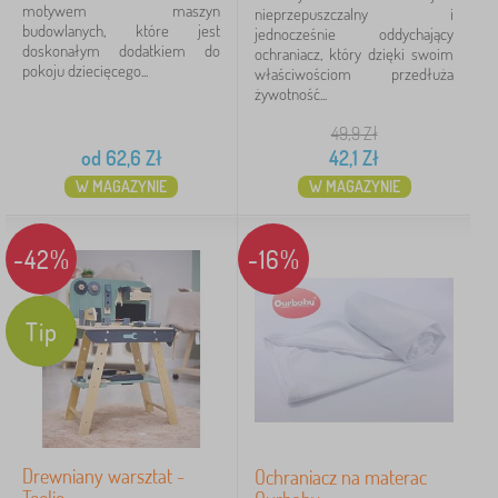
motywem maszyn
nieprzepuszczalny i
budowlanych, które jest
jednocześnie oddychający
doskonałym dodatkiem do
ochraniacz, który dzięki swoim
pokoju dziecięcego...
właściwościom przedłuża
żywotność...
49,9
Zł
od
62,6
Zł
42,1
Zł
W MAGAZYNIE
W MAGAZYNIE
-42%
-16%
Tip
Drewniany warsztat -
Ochraniacz na materac