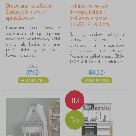
Drewniana kasa Cashy -
Całoroczny zestaw
Zestaw dla małych
dziecięcy kołdra i
sprzedawców
poduszka Vitamed
100x135+40x60 cm
Drewniana kasa Cashy z
akcesoriami oferuje zupełnie
Dziecięcy zestaw kołdry i
nowe możliwości zabawy. Wciel
poduszki Vitamed jest
się w rolę kasjera i zamień
wykonany z materiałów
pokój dziecięcy w sklep,
nieszkodliwych dla zdrowia.
kawiarnię, salon...
Posiada certyfikat i atest ÖKO-
TEX STANDARD 100. Produkty z...
81,4
Zł
37,1
Zł
158,2
Zł
W MAGAZYNIE
W MAGAZYNIE
-11%
Tip