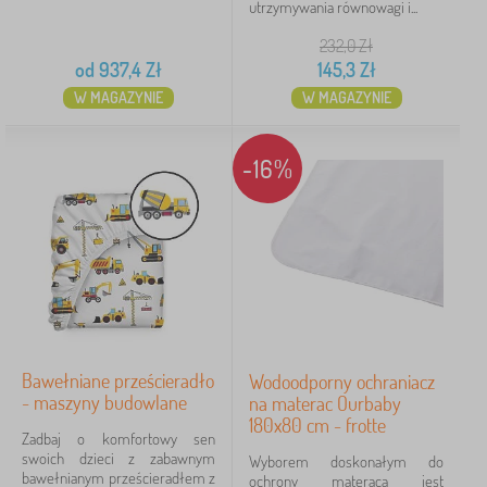
utrzymywania równowagi i...
232,0
Zł
od
937,4
Zł
145,3
Zł
W MAGAZYNIE
W MAGAZYNIE
-16%
Bawełniane prześcieradło
Wodoodporny ochraniacz
- maszyny budowlane
na materac Ourbaby
180x80 cm - frotte
Zadbaj o komfortowy sen
swoich dzieci z zabawnym
Wyborem doskonałym do
bawełnianym prześcieradłem z
ochrony materaca jest