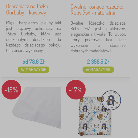
Ochraniacz na łóżko
Owalne rosnące łóżeczko
Ourbaby - kawowy
Ruby 7w1 - naturalne
Miękki, bezpieczny i piękny. Taki
Owalne łóżeczko dziecięce
jest brązowy ochraniacz na
Ruby 7w1 jest praktyczne,
łóżko Ourbaby, który jest
eleganckie i trwałe. To wybór,
doskonałym dodatkiem do
który przetrwa lata. Jest
każdego dziecięcego pokoju.
wykonane z starannie
Ochraniacz wykonany...
dobranych materiałów i...
od
78,6
Zł
2 358,5
Zł
W MAGAZYNIE
W MAGAZYNIE
-15%
-17%