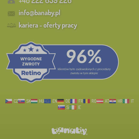
info@banaby.pl
kariera - oferty pracy
CZ
SK
HU
EN
DE
FR
RO
AT
HR
IT
SI
IE