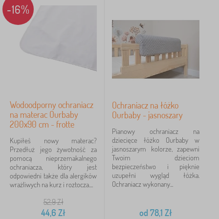
-16%
Wodoodporny ochraniacz
Ochraniacz na łóżko
na materac Ourbaby
Ourbaby - jasnoszary
200x90 cm - frotte
Pianowy ochraniacz na
dziecięce łóżko Ourbaby w
Kupiłeś nowy materac?
jasnoszarym kolorze, zapewni
Przedłuż jego żywotność za
Twoim dzieciom
pomocą nieprzemakalnego
bezpieczeństwo i pięknie
ochraniacza, który jest
uzupełni wygląd łóżka.
odpowiedni także dla alergików
Ochraniacz wykonany...
wrażliwych na kurz i roztocza....
52,9
Zł
44,6
Zł
od
78,1
Zł