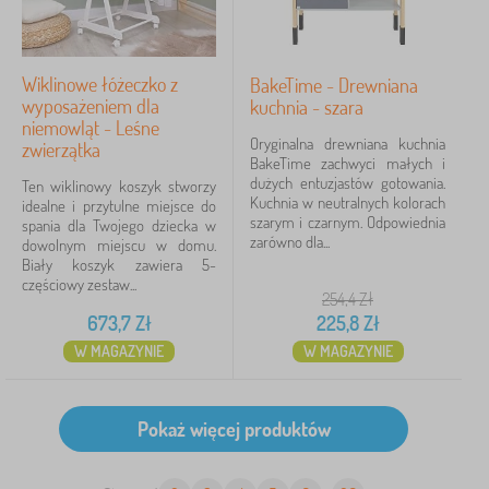
Wiklinowe łóżeczko z
BakeTime - Drewniana
wyposażeniem dla
kuchnia - szara
niemowląt - Leśne
Oryginalna drewniana kuchnia
zwierzątka
BakeTime zachwyci małych i
dużych entuzjastów gotowania.
Ten wiklinowy koszyk stworzy
Kuchnia w neutralnych kolorach
idealne i przytulne miejsce do
szarym i czarnym. Odpowiednia
spania dla Twojego dziecka w
zarówno dla...
dowolnym miejscu w domu.
Biały koszyk zawiera 5-
częściowy zestaw...
254,4
Zł
673,7
Zł
225,8
Zł
W MAGAZYNIE
W MAGAZYNIE