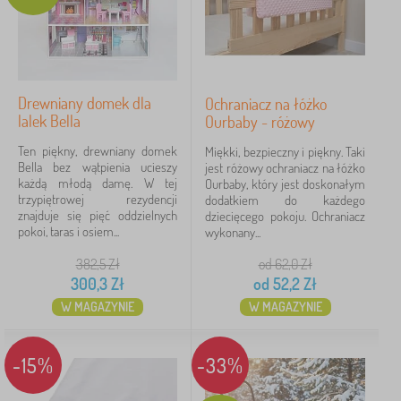
Drewniany domek dla
Ochraniacz na łóżko
lalek Bella
Ourbaby - różowy
Ten piękny, drewniany domek
Miękki, bezpieczny i piękny. Taki
Bella bez wątpienia ucieszy
jest różowy ochraniacz na łóżko
każdą młodą damę. W tej
Ourbaby, który jest doskonałym
trzypiętrowej rezydencji
dodatkiem do każdego
znajduje się pięć oddzielnych
dziecięcego pokoju. Ochraniacz
pokoi, taras i osiem...
wykonany...
382,5
Zł
od 62,0
Zł
300,3
Zł
od
52,2
Zł
W MAGAZYNIE
W MAGAZYNIE
-15%
-33%