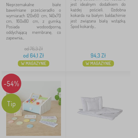
jest idealnym dodatkiem do
Nieprzemakalne białe
każdej pościeli. Ozdobna
bawełniane prześcieradło o
kokarda na białym baldachimie
wymiarach 120x60 cm, 140x70
jest związana białą wstążką.
cm, 160x80 cm, z gumką.
Spod kokardy...
Posiada wodoodporną,
oddychającą membranę, co
zapewnia...
od 76,3
Zł
od
64,1
Zł
94,3
Zł
W MAGAZYNIE
W MAGAZYNIE
-54%
Tip