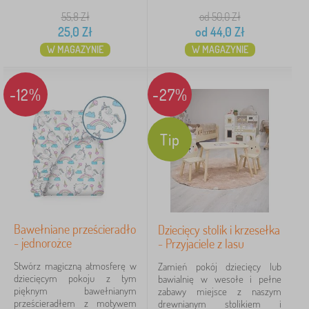
55,8
Zł
od 50,0
Zł
25,0
Zł
od
44,0
Zł
W MAGAZYNIE
W MAGAZYNIE
-12%
-27%
Tip
Bawełniane prześcieradło
Dziecięcy stolik i krzesełka
- jednorożce
- Przyjaciele z lasu
Stwórz magiczną atmosferę w
Zamień pokój dziecięcy lub
dziecięcym pokoju z tym
bawialnię w wesołe i pełne
pięknym bawełnianym
zabawy miejsce z naszym
prześcieradłem z motywem
drewnianym stolikiem i