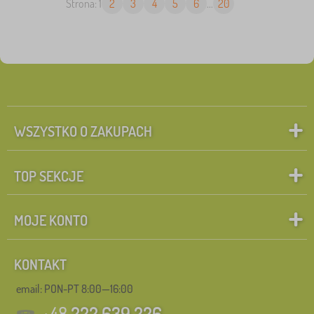
Strona: 1
2
3
4
5
6
...
20
WSZYSTKO O ZAKUPACH
TOP SEKCJE
MOJE KONTO
KONTAKT
email: PON-PT 8:00—16:00
+48
222 639 226