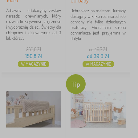
Toolio
Ourbaby
Zabawny i edukacyjny zestaw
Ochraniacz na materac Ourbaby
narzędzi drewnianych, który
dostępny w kilku rozmiarach do
rozwija kreatywność, zręczność
ochrony nie tylko dziecięcych
i wyobraźnię dzieci. Świetny dla
materacy. Wierzchnia strona
chłopców i dziewczynek od 3
ochraniacza jest przyjemna w
lat, którzy...
dotyku...
262,0
Zł
od 46,7
Zł
150,8
Zł
od
39,6
Zł
W MAGAZYNIE
W MAGAZYNIE
Tip