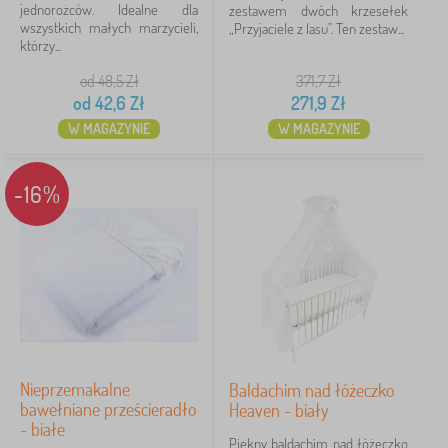
jednorożców. Idealne dla
zestawem dwóch krzesełek
wszystkich małych marzycieli,
„Przyjaciele z lasu”. Ten zestaw...
którzy...
od 48,5
Zł
371,7
Zł
od
42,6
Zł
271,9
Zł
W MAGAZYNIE
W MAGAZYNIE
-16%
Nieprzemakalne
Baldachim nad łóżeczko
bawełniane prześcieradło
Heaven - biały
- białe
Piękny baldachim nad łóżeczko