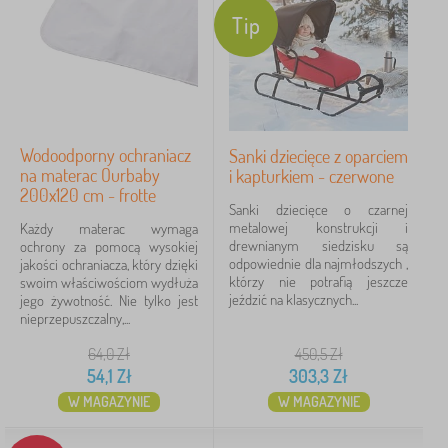
Tip
Wodoodporny ochraniacz
Sanki dziecięce z oparciem
na materac Ourbaby
i kapturkiem - czerwone
200x120 cm - frotte
Sanki dziecięce o czarnej
metalowej konstrukcji i
Każdy materac wymaga
drewnianym siedzisku są
ochrony za pomocą wysokiej
odpowiednie dla najmłodszych ,
jakości ochraniacza, który dzięki
którzy nie potrafią jeszcze
swoim właściwościom wydłuża
jeździć na klasycznych...
jego żywotność. Nie tylko jest
nieprzepuszczalny,...
64,0
Zł
450,5
Zł
54,1
Zł
303,3
Zł
W MAGAZYNIE
W MAGAZYNIE