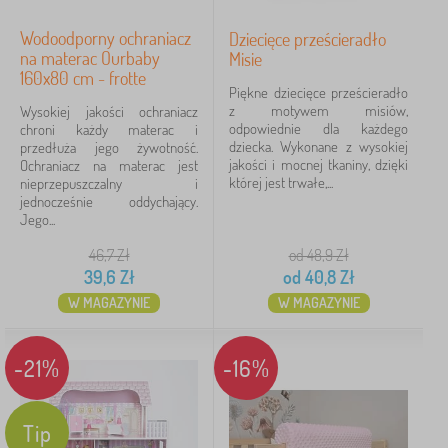
Wodoodporny ochraniacz
Dziecięce prześcieradło
na materac Ourbaby
Misie
160x80 cm - frotte
Piękne dziecięce prześcieradło
z motywem misiów,
Wysokiej jakości ochraniacz
odpowiednie dla każdego
chroni każdy materac i
dziecka. Wykonane z wysokiej
przedłuża jego żywotność.
jakości i mocnej tkaniny, dzięki
Ochraniacz na materac jest
której jest trwałe,...
nieprzepuszczalny i
jednocześnie oddychający.
Jego...
46,7
Zł
od 48,9
Zł
39,6
Zł
od
40,8
Zł
W MAGAZYNIE
W MAGAZYNIE
-21%
-16%
Tip