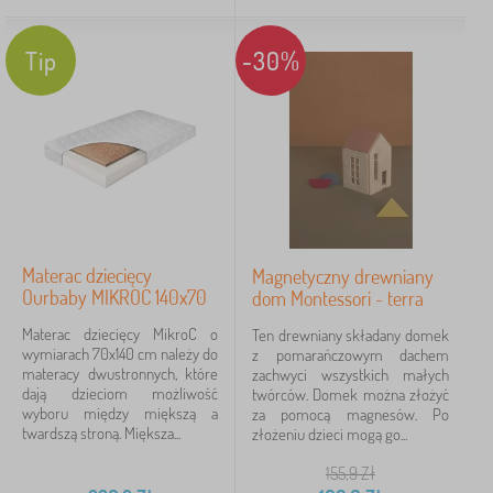
Marki
Tip
-30%
FILTRACJA
Materac dziecięcy
Magnetyczny drewniany
Ourbaby MIKROC 140x70
dom Montessori - terra
Materac dziecięcy MikroC o
Ten drewniany składany domek
wymiarach 70x140 cm należy do
z pomarańczowym dachem
materacy dwustronnych, które
zachwyci wszystkich małych
dają dzieciom możliwość
twórców. Domek można złożyć
wyboru między miększą a
za pomocą magnesów. Po
twardszą stroną. Miększa...
złożeniu dzieci mogą go...
155,9
Zł