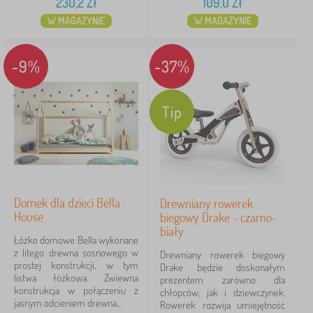
230,2
Zł
109,0
Zł
W MAGAZYNIE
W MAGAZYNIE
-9%
-37%
Tip
Domek dla dzieci Bella
Drewniany rowerek
House
biegowy Drake - czarno-
biały
Łóżko domowe Bella wykonane
z litego drewna sosnowego w
Drewniany rowerek biegowy
prostej konstrukcji, w tym
Drake będzie doskonałym
listwa łóżkowa. Zwiewna
prezentem zarówno dla
konstrukcja w połączeniu z
chłopców, jak i dziewczynek.
jasnym odcieniem drewna...
Rowerek rozwija umiejętność