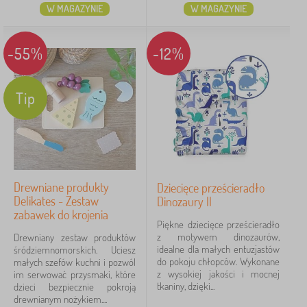
W MAGAZYNIE
W MAGAZYNIE
-55%
-12%
Tip
Drewniane produkty
Dziecięce prześcieradło
Delikates - Zestaw
Dinozaury II
zabawek do krojenia
Piękne dziecięce prześcieradło
z motywem dinozaurów,
Drewniany zestaw produktów
idealne dla małych entuzjastów
śródziemnomorskich. Uciesz
do pokoju chłopców. Wykonane
małych szefów kuchni i pozwól
z wysokiej jakości i mocnej
im serwować przysmaki, które
tkaniny, dzięki...
dzieci bezpiecznie pokroją
drewnianym nożykiem....