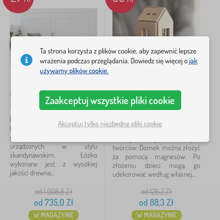
c
l
Filtracja
K
e
a
r
>
d
z
Ł
z
Szukaj w filtrze
e
ó
i
s
ż
e
ł
Ta strona korzysta z plików cookie, aby zapewnić lepsze
e
c
Dostępność
a
wrażenia podczas przeglądania. Dowiedz się więcej o
jak
c
i
używamy plików cookie.
z
Typ oferty
k
a
Dziecięce łóżko Mila Raily
Magnetyczny drewniany
Zaakceptuj wszystkie pliki cookie
Tagi
z barierką
dom Montessori -
1
naturalny
Drewniane łóżko dziecięce Mila
Akceptuj tylko niezbędne pliki cookie
Black Friday
620
✓
Raily z barierką jest
Ten drewniany domek składany
odpowiednie do pokoi
zachwyci wszystkich małych
urządzonych w stylu
Rabaty
436
twórców. Domek można złożyć
skandynawskim. Łóżko
za pomocą magnesów. Po
wykonane jest z wysokiej
złożeniu dzieci mogą go
nowość
98
jakości drewna...
udekorować według własnej...
Typ
59
od 1 008,8
Zł
od 126,2
Zł
od
735,0
Zł
od
88,3
Zł
W MAGAZYNIE
W MAGAZYNIE
Bohater