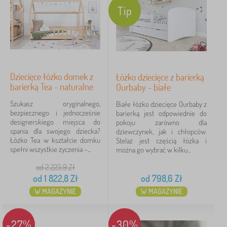
Ł
Tip
›
132
ó
ż
P
›
k
125
o
a
ś
P
d
›
c
58
o
l
i
ś
a
P
e
Dziecięce łóżko domek z
Łóżko dziecięce z barierką
›
c
37
d
o
l
barierką Tea - naturalne
Ourbaby - białe
i
z
ś
>
M
e
i
›
c
31
P
Szukasz oryginalnego,
Białe łóżko dziecięce Ourbaby z
e
l
e
i
r
bezpiecznego i jednocześnie
barierką jest odpowiednie do
b
c
M
e
z
designerskiego miejsca do
›
pokoju zarówno dla
l
30
i
e
l
e
spania dla swojego dziecka?
dziewczynek, jak i chłopców.
e
b
>
ś
Łóżko Tea w kształcie domku
Stelaż jest częścią łóżka i
d
więcej
l
M
c
spełni wszystkie życzenia –...
można go wybrać w kilku...
z
>
e
a
i
i
d
t
e
od 2 223,9
Zł
e
z
e
r
od
1 822,8
Zł
od
798,6
Zł
c
Cena
i
r
a
i
e
W MAGAZYNIE
W MAGAZYNIE
a
d
ę
15 Zł
2 518 Zł
c
c
ł
c
i
e
a
e
ę
d
-27%
-30%
>