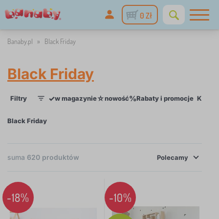
0 Zł
Banaby.pl
»
Black Friday
Black Friday
✓
☆
%
Filtry
w magazynie
nowość
Rabaty i promocje
Katego
1
Black Friday
×
suma
620
produktów
FILTRY
Polecamy
Kategorie
-18%
-10%