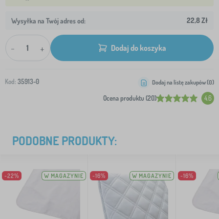
22,8 Zł
Wysyłka na Twój adres od:
-
+
Dodaj do koszyka
Kod:
35913-0
Dodaj na listę zakupów (
0
)
Ocena produktu (20)
4.6
PODOBNE PRODUKTY:
-22%
W MAGAZYNIE
-16%
W MAGAZYNIE
-16%