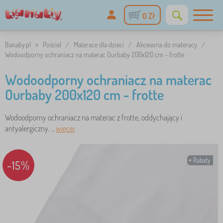
0 Zł
Banaby.pl
»
Pościel
/
Materace dla dzieci
/
Akcesoria do materacy
/
Wodoodporny ochraniacz na materac Ourbaby 200x120 cm - frotte
Wodoodporny ochraniacz na materac
Ourbaby 200x120 cm - frotte
Wodoodporny ochraniacz na materac z frotte, oddychający i
antyalergiczny. ..
więcej
Rabaty
-15%