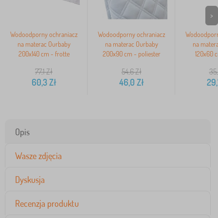
>
Wodoodporny ochraniacz
Wodoodporny ochraniacz
Wodoodporn
na materac Ourbaby
na materac Ourbaby
na mater
200x140 cm - frotte
200x90 cm - poliester
120x60 c
77,1
Zł
54,6
Zł
35
60,3
Zł
46,0
Zł
29
Opis
Wasze zdjęcia
Dyskusja
Recenzja produktu