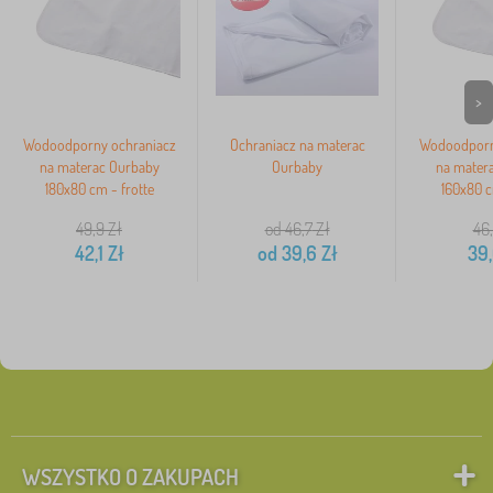
>
Wodoodporny ochraniacz
Ochraniacz na materac
Wodoodporn
na materac Ourbaby
Ourbaby
na mater
180x80 cm - frotte
160x80 c
49,9
Zł
od 46,7
Zł
46
42,1
Zł
od
39,6
Zł
39
WSZYSTKO O ZAKUPACH