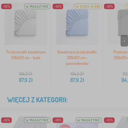
-16%
W MAGAZYNIE
-16%
W CIĄGU 14 DNI
-16%
>
Prześcieradło bawełniane
Bawełniane prześcieradło
Prześcier
200x120 cm - białe
200x120 cm -
200x120 
jasnoniebieskie
104,3
Zł
104,3
Zł
112
87,9
Zł
87,9
Zł
94
WIĘCEJ Z KATEGORII:
-16%
W MAGAZYNIE
-16%
W MAGAZYNIE
-15%