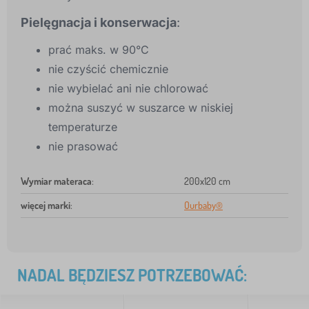
Pielęgnacja i konserwacja
:
prać maks. w 90°C
nie czyścić chemicznie
nie wybielać ani nie chlorować
można suszyć w suszarce w niskiej
temperaturze
nie prasować
Wymiar materaca
:
200x120 cm
więcej marki
:
Ourbaby®
NADAL BĘDZIESZ POTRZEBOWAĆ: