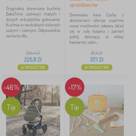
sprzedawców
Oryginalna drewniana kuchnia
BakeTime zachwyci małych i
Drewniana kasa Cashy z
dużych entuzjastów gotowania.
akcesoriami oferuje zupełnie
Kuchnia w neutralnych kolorach
nowe możliwości zabawy. Wciel
szarym i czarnym. Odpowiednia
się w rolę kasjera i zamień
zarówno dla...
pokój dziecięcy w sklep,
kawiarnię, salon...
254,4
Zł
81,4
Zł
225,8
Zł
37,1
Zł
W MAGAZYNIE
W MAGAZYNIE
-46%
-17%
Tip
Tip