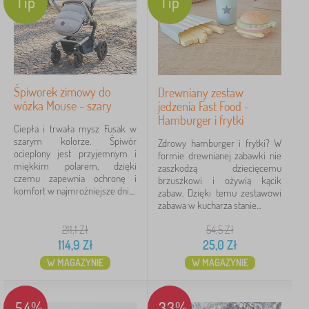
Tip
Tip
Śpiworek zimowy do
Drewniany zestaw
wózka Mouse - szary
jedzenia Fast Food -
Hamburger i frytki
Ciepła i trwała mysz Fusak w
szarym kolorze. Śpiwór
Zdrowy hamburger i frytki? W
ocieplony jest przyjemnym i
formie drewnianej zabawki nie
miękkim polarem, dzięki
zaszkodzą dziecięcemu
czemu zapewnia ochronę i
brzuszkowi i ożywią kącik
komfort w najmroźniejsze dni....
zabaw. Dzięki temu zestawowi
zabawa w kucharza stanie...
211,1
Zł
54,5
Zł
114,9
Zł
25,0
Zł
W MAGAZYNIE
W MAGAZYNIE
-54%
-33%