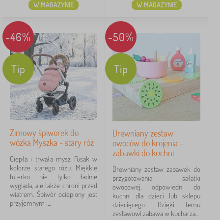
W MAGAZYNIE
W MAGAZYNIE
-46%
-50%
Tip
Tip
Zimowy śpiworek do
Drewniany zestaw
wózka Myszka - stary róż
owoców do krojenia -
zabawki do kuchni
Ciepła i trwała mysz Fusak w
kolorze starego różu. Miękkie
Drewniany zestaw zabawek do
futerko nie tylko ładnie
przygotowania sałatki
wygląda, ale także chroni przed
owocowej, odpowiedni do
wiatrem. Śpiwór ocieplony jest
kuchni dla dzieci lub sklepu
przyjemnym i...
dziecięcego. Dzięki temu
zestawowi zabawa w kucharza...