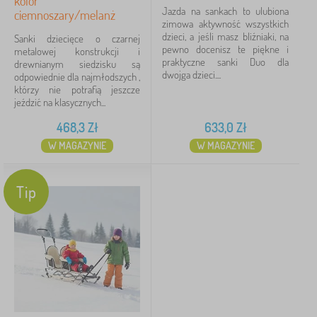
kolor
Jazda na sankach to ulubiona
ciemnoszary/melanż
zimowa aktywność wszystkich
dzieci, a jeśli masz bliźniaki, na
Sanki dziecięce o czarnej
pewno docenisz te piękne i
metalowej konstrukcji i
praktyczne sanki Duo dla
drewnianym siedzisku są
dwojga dzieci....
odpowiednie dla najmłodszych ,
którzy nie potrafią jeszcze
jeździć na klasycznych...
468,3
Zł
633,0
Zł
W MAGAZYNIE
W MAGAZYNIE
Tip