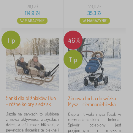
211,1
Zł
70,0
Zł
114,9
Zł
35,3
Zł
W MAGAZYNIE
W MAGAZYNIE
Tip
-46%
Tip
Sanki dla bliźniaków Duo
Zimowa torba do wózka
- różne kolory siedzisk
Mysz - ciemnoniebieska
Jazda na sankach to ulubiona
Ciepła i trwała mysz Fusak w
zimowa aktywność wszystkich
ciemnoniebieskim kolorze.
dzieci, a jeśli masz bliźniaki, z
Śpiwór ocieplony jest
pewnością docenisz te piękne i
przyjemnym i miękkim