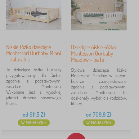
Z
›
a
6
a
w
b
W
k
›
a
4
s
i
w
z
>
Ł
k
›
y
4
S
ó
i
s
a
ż
>
M
t
n
›
k
2
Niskie łóżko dziecięce
K
Dziecięce niskie łóżko
e
k
k
a
u
Montessori Ourbaby Minni
Montessori Ourbaby
b
o
i
Z
d
c
- naturalne
›
Meadow - białe
l
2
d
a
l
h
e
l
b
a
e
To dziecięce łóżko Ourbaby
Stylowe dziecięce łóżko
d
a
więcej
a
d
n
przygotowaliśmy dla Ciebie
Montessori Meadow w białym
z
n
>
w
z
k
zgodnie z podstawowymi
kolorze zaprojektowane
i
i
k
i
i
zasadami Montessori.
zgodnie z podstawowymi
e
e
i
e
Wykonane jest z wysokiej
zasadami Montessori to
c
Cena
m
>
c
jakości drewna sosnowego,
doskonały wybór dla rodziców,
i
o
Z
i
które...
którzy...
ę
25 Zł
899 Zł
w
a
c
l
b
od
611,5
Zł
od
709,9
Zł
e
ą
a
>
t
W MAGAZYNIE
W MAGAZYNIE
w
Filtracja
Ł
>
k
ó
Ś
i
ż
p