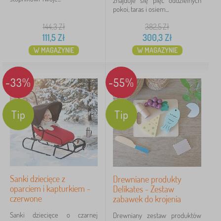
znajduje się pięć oddzielnych
pokoi, taras i osiem...
144,3
Zł
382,5
Zł
111,5
Zł
300,3
Zł
W MAGAZYNIE
W MAGAZYNIE
-33%
-55%
Tip
Tip
Sanki dziecięce z
Drewniane produkty
oparciem i kapturkiem -
Delikates - Zestaw
czerwone
zabawek do krojenia
Sanki dziecięce o czarnej
Drewniany zestaw produktów