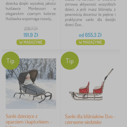
dziecka dzięki wysokiej jakości
zimowa aktywność wszystkich
huśtawce Montessori w
dzieci, a jeśli masz bliźnięta, z
eleganckim czarnym kolorze.
pewnością docenisz te piękne i
Huśtawka wspomaga rozwój...
praktyczne sanki dla dwójki
dzieci Duo...
229,7
Zł
191,9
Zł
od
655,3
Zł
W MAGAZYNIE
W MAGAZYNIE
Tip
Tip
Sanki dziecięce z
Sanki dla bliźniaków Duo -
oparciem i kapturkiem -
czerwone siedzisko