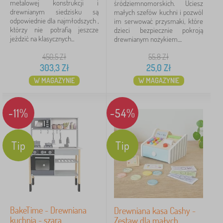
metalowej konstrukcji i
śródziemnomorskich. Uciesz
drewnianym siedzisku są
małych szefów kuchni i pozwól
odpowiednie dla najmłodszych ,
im serwować przysmaki, które
którzy nie potrafią jeszcze
dzieci bezpiecznie pokroją
jeździć na klasycznych...
drewnianym nożykiem....
450,5
Zł
55,8
Zł
303,3
Zł
25,0
Zł
W MAGAZYNIE
W MAGAZYNIE
-11%
-54%
Tip
Tip
BakeTime - Drewniana
Drewniana kasa Cashy -
kuchnia - szara
Zestaw dla małych