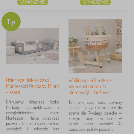
W MAGAZYNIE
W MAGAZYNIE
Tip
Dziecięce niskie łóżko
Wiklinowe łóżeczko z
Montessori Ourbaby Minni
wyposażeniem dla
- szare
niemowląt - beżowe
Oferujemy dziecięce łóżko
Ten wiklinowy kosz stworzy
Ourbaby, zaprojektowane z
idealne i przytulne miejsce do
uwzględnieniem zasad
spania dla Twojego dziecka w
Montessori. Niska wysokość
każdym miejscu w domu. W
pozwala dzieciom samodzielnie
skład kosza wchodzi 4-
wchodzić i schodzić bez
częściowy zestaw pościeli...