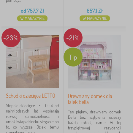
pomocy...
od
757,7
Zł
657,1
Zł
W MAGAZYNIE
W MAGAZYNIE
-23%
-21%
Tip
Schodki dziecięce LETTO
Drewniany domek dla
lalek Bella
Stopnie dziecięce LETTO już od
najmłodszych lat wspierają
Ten piękny, drewniany domek
rozwój samodzielności i
Bella bez wątpienia ucieszy
umożliwiają dziecku sięganie po
każdą młodą damę. W tej
to, co wyższe. Dzięki temu
trzypiętrowej rezydencji
stopnikowi Twoje...