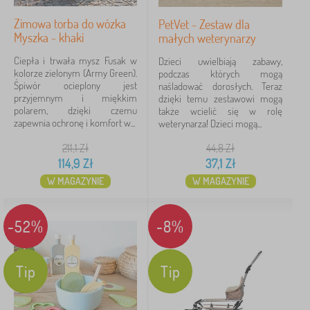
Zimowa torba do wózka
PetVet - Zestaw dla
Myszka - khaki
małych weterynarzy
Ciepła i trwała mysz Fusak w
Dzieci uwielbiają zabawy,
kolorze zielonym (Army Green).
podczas których mogą
Śpiwór ocieplony jest
naśladować dorosłych. Teraz
przyjemnym i miękkim
dzięki temu zestawowi mogą
polarem, dzięki czemu
także wcielić się w rolę
zapewnia ochronę i komfort w...
weterynarza! Dzieci mogą...
211,1
Zł
44,8
Zł
114,9
Zł
37,1
Zł
W MAGAZYNIE
W MAGAZYNIE
-52%
-8%
Tip
Tip