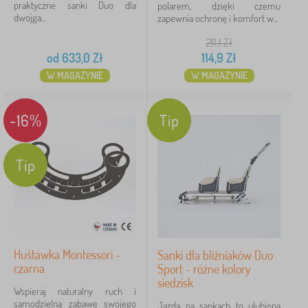
praktyczne sanki Duo dla
polarem, dzięki czemu
dwojga...
zapewnia ochronę i komfort w...
211,1
Zł
od
633,0
Zł
114,9
Zł
W MAGAZYNIE
W MAGAZYNIE
-16%
Tip
Tip
Huśtawka Montessori -
Sanki dla bliźniaków Duo
czarna
Sport - różne kolory
siedzisk
Wspieraj naturalny ruch i
samodzielną zabawę swojego
Jazda na sankach to ulubiona