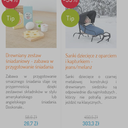
Tip
Tip
Drewniany zestaw
Sanki dziecięce z oparciem
śniadaniowy - zabawa w
i kapturkiem -
przygotowanie śniadania
jeans/melanż
Zabawa w przygotowanie
Sanki dziecięce o czarnej
smacznego śniadania staje się
metalowej konstrukcji i
przyjemnością dzięki
drewnianym siedzisku są
zestawowi składników w stylu
odpowiednie dla najmłodszych ,
amerykańskiego lub
którzy nie potrafią jeszcze
angielskiego śniadania.
jeździć na klasycznych...
Doskonale...
58,6
Zł
450,5
Zł
26,7
Zł
303,3
Zł