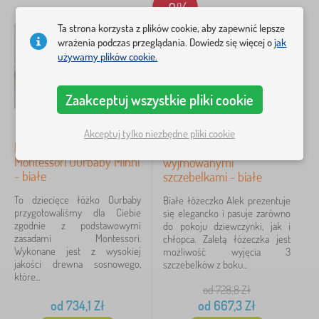
z
-8%
Szukaj w filtrze
e
i
a
c
w
Ta strona korzysta z plików cookie, aby zapewnić lepsze
w
z
o
o
wrażenia podczas przeglądania. Dowiedz się więcej o
jak
Dostępność
k
r
d
używamy plików cookie.
a
k
y
i
Typ oferty
i
Zaakceptuj wszystkie pliki cookie
z
Tagi
1
a
w
Akceptuj tylko niezbędne pliki cookie
i
Zima
29
✓
Dziecięce niskie łóżko
Dziecięce łóżeczko Alek z
j
Montessori Ourbaby Minni
wyjmowanymi
a
- białe
Rabaty
szczebelkami - białe
434
k
i
To dziecięce łóżko Ourbaby
Białe łóżeczko Alek prezentuje
nowość
99
przygotowaliśmy dla Ciebie
się elegancko i pasuje zarówno
zgodnie z podstawowymi
do pokoju dziewczynki, jak i
zasadami Montessori.
Typ
60
chłopca. Zaletą łóżeczka jest
Wykonane jest z wysokiej
możliwość wyjęcia 3
jakości drewna sosnowego,
szczebelków z boku...
które...
od 728,8
Zł
FILTRACJA
od
734,1
Zł
od
667,3
Zł