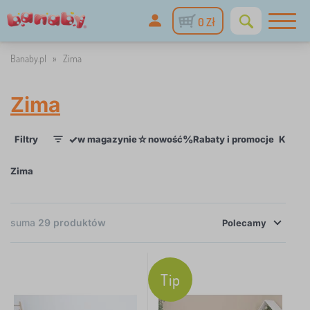
0 Zł
Banaby.pl
»
Zima
Zima
✓
☆
%
Filtry
w magazynie
nowość
Rabaty i promocje
Katego
1
Zima
×
FILTRY
suma
29
produktów
Polecamy
Kategorie
Tip
Z
›
8
a
b