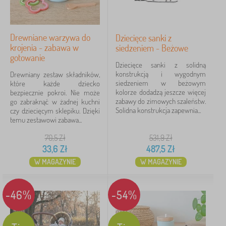
Drewniane warzywa do
Dziecięce sanki z
krojenia - zabawa w
siedzeniem - Beżowe
gotowanie
Dziecięce sanki z solidną
konstrukcją i wygodnym
Drewniany zestaw składników,
siedzeniem w beżowym
które każde dziecko
kolorze dodadzą jeszcze więcej
bezpiecznie pokroi. Nie może
zabawy do zimowych szaleństw.
go zabraknąć w żadnej kuchni
Solidna konstrukcja zapewnia...
czy dziecięcym sklepiku. Dzięki
temu zestawowi zabawa...
70,5
Zł
531,9
Zł
33,6
Zł
487,5
Zł
W MAGAZYNIE
W MAGAZYNIE
-46%
-54%