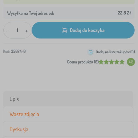
22,8 Zł
Wysyłka na Twój adres od:
-
+
Dodaj do koszyka
Kod:
35024-0
Dodaj na listę zakupów (
0
)
Ocena produktu (6)
4.8
Opis
Wasze zdjęcia
Dyskusja