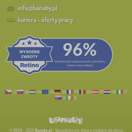
info@banaby.pl
kariera - oferty pracy
CZ
SK
HU
EN
DE
FR
RO
AT
HR
IT
SI
IE
© 2008 - 2026
Banaby.pl
- Specjalistyczny sklep z meblami dla dzieci