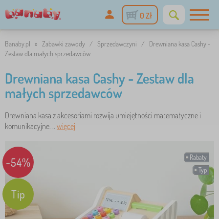
0 Zł
Banaby.pl
»
Zabawki zawody
/
Sprzedawczyni
/
Drewniana kasa Cashy -
Zestaw dla małych sprzedawców
Drewniana kasa Cashy - Zestaw dla
małych sprzedawców
Drewniana kasa z akcesoriami rozwija umiejętności matematyczne i
komunikacyjne. ..
więcej
Rabaty
-54%
Typ
Tip