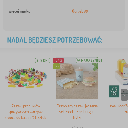
więcej marki
:
Ourbaby®
NADAL BĘDZIESZ POTRZEBOWAĆ:
3-5 DNI
-54%
W MAGAZYNIE
Tip
>
Zestaw produktów
Drewniany zestaw jedzenia
small foot 
spożywczych warzywa
Fast Food - Hamburger i
Fr
owoce do kuchni 120 sztuk
frytki
54,5
Zł