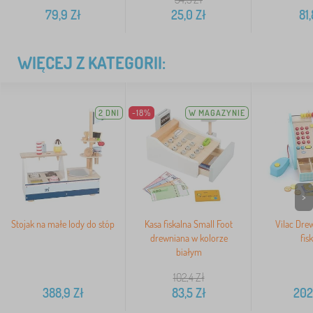
79,9
Zł
25,0
Zł
81,
WIĘCEJ Z KATEGORII:
2 DNI
-18%
W MAGAZYNIE
>
Stojak na małe lody do stóp
Kasa fiskalna Small Foot
Vilac Dre
drewniana w kolorze
fis
białym
102,4
Zł
388,9
Zł
83,5
Zł
202