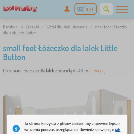
0 Zł
Banaby.pl
»
Zabawki
/
Wózki dla lalek i akcesoria
/
small foot Łóżeczko
dla lalek Little Button
small foot Łóżeczko dla lalek Little
Button
Drewniane łóżeczko dla lalek z pościelą do 46 cm. ..
więcej
Ta strona korzysta z plików cookie, aby zapewnić lepsze
wrażenia podczas przeglądania. Dowiedz się więcej o
jak