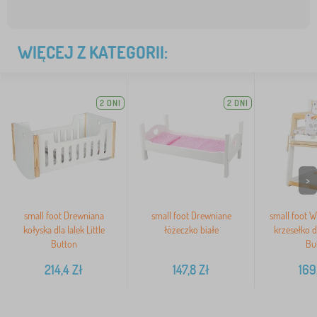
WIĘCEJ Z KATEGORII:
2 DNI
2 DNI
>
small foot Drewniana
small foot Drewniane
small foot W
kołyska dla lalek Little
łóżeczko białe
krzesełko dl
Button
Bu
214,4
Zł
147,8
Zł
169