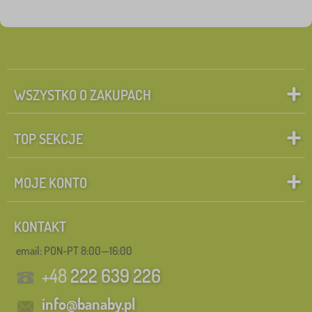
WSZYSTKO O ZAKUPACH
TOP SEKCJE
MOJE KONTO
KONTAKT
email: PON-PT 8:00—16:00
+48
222 639 226
info@banaby.pl