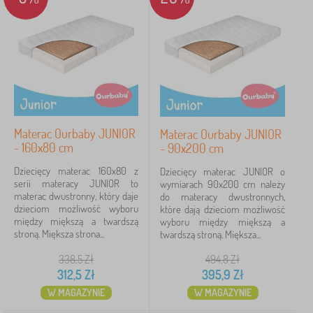
Typ
46
nowość
14
Marki
1
Ourbaby®
7
✓
Materac Ourbaby JUNIOR
Materac Ourbaby JUNIOR
- 160x80 cm
- 90x200 cm
FILTRACJA
Dziecięcy materac 160x80 z
Dziecięcy materac JUNIOR o
serii materacy JUNIOR to
wymiarach 90x200 cm należy
materac dwustronny, który daje
do materacy dwustronnych,
dzieciom możliwość wyboru
które dają dzieciom możliwość
między miększą a twardszą
wyboru między miększą a
stroną. Miększa strona...
twardszą stroną. Miększa...
338,5
Zł
494,8
Zł
312,5
Zł
395,9
Zł
W MAGAZYNIE
W MAGAZYNIE