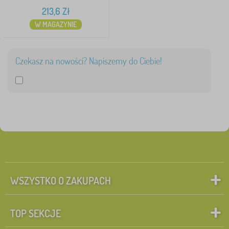
213,6
Zł
W MAGAZYNIE
Czekasz na nowości? Napiszemy do Ciebie!
WSZYSTKO O ZAKUPACH
TOP SEKCJE