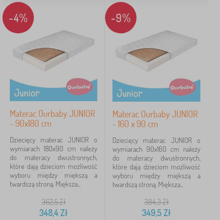
-4%
-9%
Materac Ourbaby JUNIOR
Materac Ourbaby JUNIOR
- 90x180 cm
- 160 x 90 cm
Dziecięcy materac JUNIOR o
Dziecięcy materac JUNIOR o
wymiarach 180x90 cm należy
wymiarach 90x160 cm należy
do materacy dwustronnych,
do materacy dwustronnych,
które dają dzieciom możliwość
które dają dzieciom możliwość
wyboru między miększą a
wyboru między miększą a
twardszą stroną. Miększa...
twardszą stroną. Miększa...
362,5
Zł
384,3
Zł
348,4
Zł
349,5
Zł