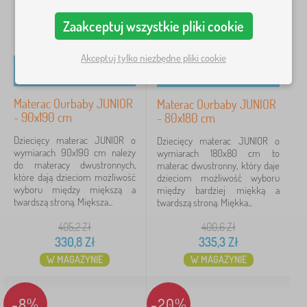
c
Cena
i
Zaakceptuj wszystkie pliki cookie
e
213 Zł
396 Zł
l
>
Akceptuj tylko niezbędne pliki cookie
M
a
Filtracja
t
Materac Ourbaby JUNIOR
Materac Ourbaby JUNIOR
e
- 90x190 cm
r
- 80x180 cm
Szukaj w filtrze
a
Dziecięcy materac JUNIOR o
Dziecięcy materac JUNIOR o
c
wymiarach 90x190 cm należy
wymiarach 180x80 cm to
e
Dostępność
do materacy dwustronnych,
materac dwustronny, który daje
d
które dają dzieciom możliwość
dzieciom możliwość wyboru
l
wyboru między miększą a
Typ oferty
między bardziej miękką a
a
twardszą stroną. Miększa...
twardszą stroną. Miękka...
d
z
Tagi
1
405,2
Zł
400,6
Zł
i
e
330,8
Zł
335,3
Zł
c
JUNIOR
7
✓
W MAGAZYNIE
W MAGAZYNIE
i
Rabaty
209
-8%
-20%