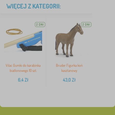
WIĘCEJ Z KATEGORII:
2 DNI
2 DNI
Vilac Gumki do karabinka
Bruder Figurka koń
biatlonowego 10 szt.
kasztanowy
6,4
Zł
43,0
Zł