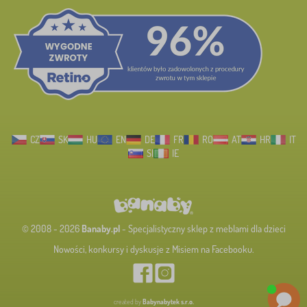
CZ
SK
HU
EN
DE
FR
RO
AT
HR
IT
SI
IE
© 2008 - 2026
Banaby.pl
- Specjalistyczny sklep z meblami dla dzieci
Nowości, konkursy i dyskusje z Misiem na Facebooku.
created by
Babynabytek s.r.o.