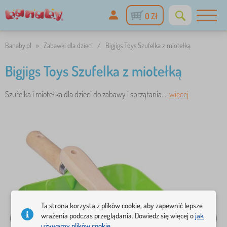
0 Zł
Banaby.pl
»
Zabawki dla dzieci
/
Bigjigs Toys Szufelka z miotełką
Bigjigs Toys Szufelka z miotełką
Szufelka i miotełka dla dzieci do zabawy i sprzątania. ..
więcej
Ta strona korzysta z plików cookie, aby zapewnić lepsze
wrażenia podczas przeglądania. Dowiedz się więcej o
jak
używamy plików cookie.