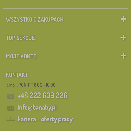
WSZYSTKO O ZAKUPACH
TOP SEKCJE
MOJE KONTO
KONTAKT
email: PON-PT 8:00—16:00
+48
222 639 226
info@banaby.pl
kariera - oferty pracy