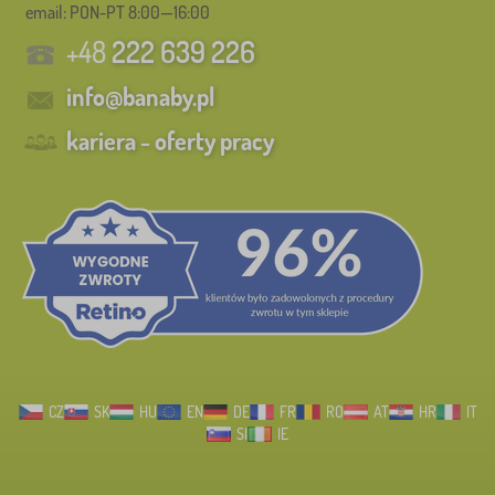
email: PON-PT 8:00—16:00
+48
222 639 226
info@banaby.pl
kariera - oferty pracy
CZ
SK
HU
EN
DE
FR
RO
AT
HR
IT
SI
IE