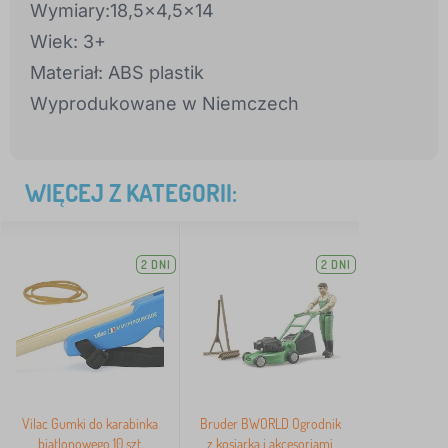
Wymiary:18,5x4,5x14
Wiek: 3+
Materiał: ABS plastik
Wyprodukowane w Niemczech
WIĘCEJ Z KATEGORII:
2 DNI
2 DNI
Vilac Gumki do karabinka
Bruder BWORLD Ogrodnik
biatlonowego 10 szt.
z kosiarką i akcesoriami