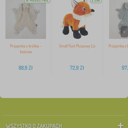
W MAGAZYNIE
2 DNI
>
Przypinka z królika -
Small Foot Pluszowy Lis
Przypinka z k
beżowa
88,9
Zł
72,9
Zł
97,
WSZYSTKO O ZAKUPACH