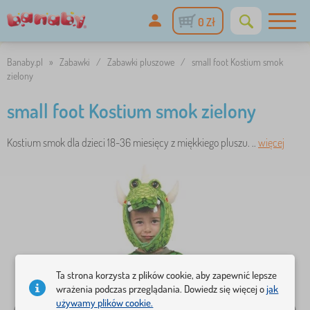
0 Zł
Banaby.pl
»
Zabawki
/
Zabawki pluszowe
/
small foot Kostium smok
zielony
small foot Kostium smok zielony
Kostium smok dla dzieci 18-36 miesięcy z miękkiego pluszu. ..
więcej
Ta strona korzysta z plików cookie, aby zapewnić lepsze
wrażenia podczas przeglądania. Dowiedz się więcej o
jak
używamy plików cookie.