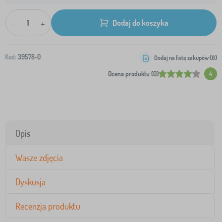
-
+
Dodaj do koszyka
Kod:
39578-0
Dodaj na listę zakupów (
0
)
Ocena produktu (0)
4
Opis
Wasze zdjęcia
Dyskusja
Recenzja produktu