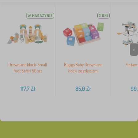
W MAGAZYNIE
2 DNI
>
Drewniane klocki Small
Bigjigs Baby Drewniane
Zestaw 
Foot Safari 50 szt
klocki ze zdjęciami
117,7
Zł
85,0
Zł
99