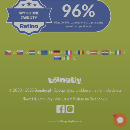
CZ
SK
HU
EN
DE
FR
RO
AT
HR
IT
SI
IE
© 2008 - 2026
Banaby.pl
- Specjalistyczny sklep z meblami dla dzieci
Nowości, konkursy i dyskusje z Misiem na Facebooku.
created by
Babynabytek s.r.o.