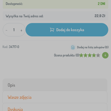
2 DNI
22,9 Zł
Wysyłka na Twój adres od:
-
+
Dodaj do koszyka
Kod:
34717-0
Dodaj na listę zakupów (
0
)
Ocena produktu (0)
4
Opis
Wasze zdjęcia
Dyskusja