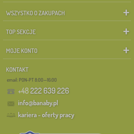
WSZYSTKO O ZAKUPACH
TOP SEKCJE
MOJE KONTO
KONTAKT
email: PON-PT 8:00—16:00
+48
222 639 226
info@banaby.pl
kariera - oferty pracy