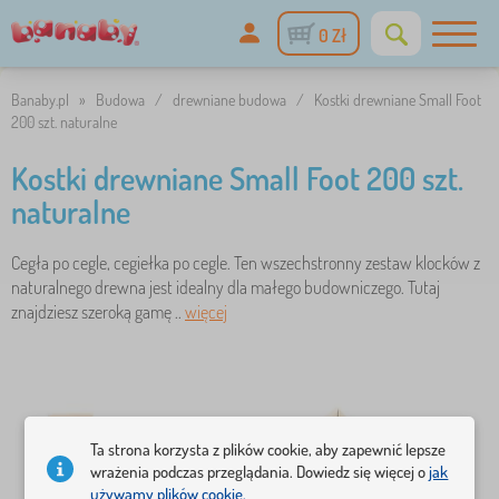
0 Zł
Banaby.pl
»
Budowa
/
drewniane budowa
/
Kostki drewniane Small Foot
200 szt. naturalne
Kostki drewniane Small Foot 200 szt.
naturalne
Cegła po cegle, cegiełka po cegle. Ten wszechstronny zestaw klocków z
naturalnego drewna jest idealny dla małego budowniczego. Tutaj
znajdziesz szeroką gamę ..
więcej
Ta strona korzysta z plików cookie, aby zapewnić lepsze
wrażenia podczas przeglądania. Dowiedz się więcej o
jak
używamy plików cookie.