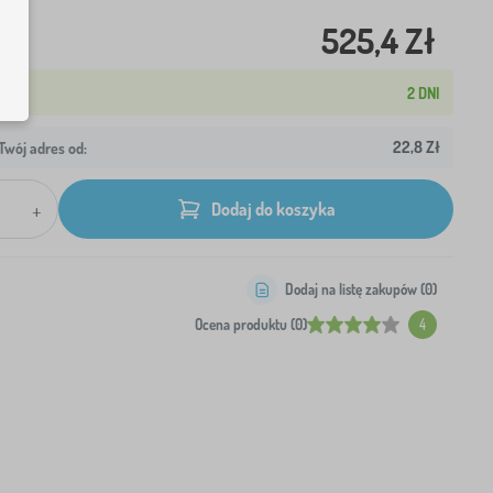
525,4 Zł
2 DNI
22,8 Zł
wój adres od:
+
Dodaj do koszyka
Dodaj na listę zakupów (
0
)
Ocena produktu (0)
4