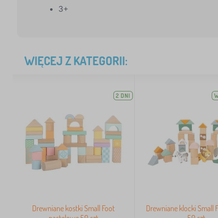
3+
WIĘCEJ Z KATEGORII:
2 DNI
W
Drewniane kostki Small Foot
Drewniane klocki Small F