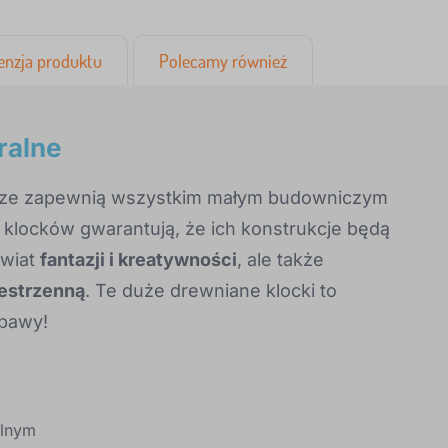
enzja produktu
Polecamy również
ralne
rze zapewnią wszystkim małym budowniczym
klocków gwarantują, że ich konstrukcje będą
świat
fantazji i kreatywności
, ale także
zestrzenną
. Te duże drewniane klocki to
abawy!
olnym