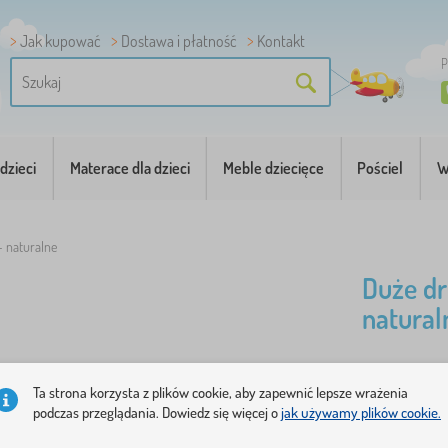
Jak kupować
Dostawa i płatność
Kontakt
P
dzieci
Materace dla dzieci
Meble dziecięce
Pościel
W
- naturalne
Duże dr
natural
Duże drewn
Ta strona korzysta z plików cookie, aby zapewnić lepsze wrażenia
budowniczy
podczas przeglądania. Dowiedz się więcej o
jak używamy plików cookie.