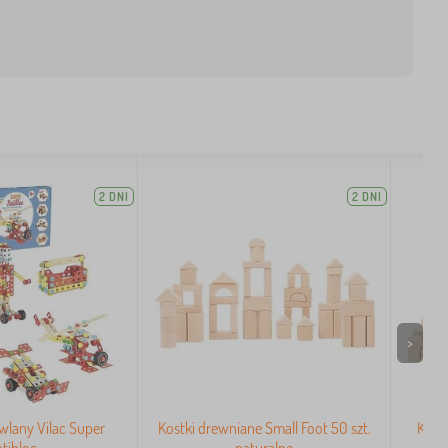
2 DNI
2 DNI
>
lany Vilac Super
Kostki drewniane Small Foot 50 szt.
Kost