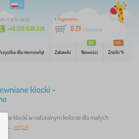
logowanie
ON-PT 8:00—16:00
0 Zł
+48 222 639 226
/
0
pozycje
99
416
szystko dla niemowląt
Zabawki
Nowości
Zniżki %
ewniane klocki -
ne
iane klocki w naturalnym kolorze dla małych
ch. ..
więcej