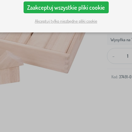
Zaakceptuj wszystkie pliki cookie
Akceptuj tylko niezbędne pliki cookie
Wysyłka na T
-
Kod:
37491-0