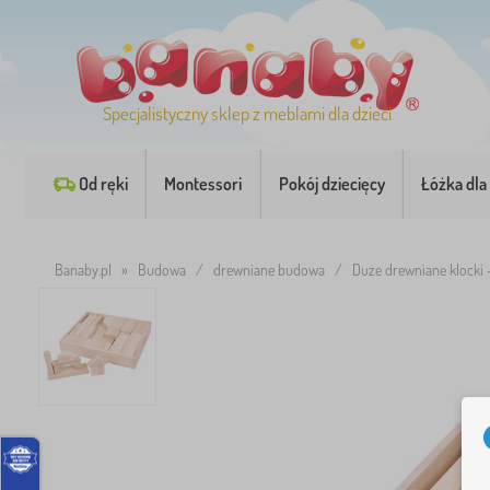
Specjalistyczny sklep z meblami dla dzieci
Od ręki
Montessori
Pokój dziecięcy
Łóżka dla 
Banaby.pl
»
Budowa
/
drewniane budowa
/
Duże drewniane klocki 