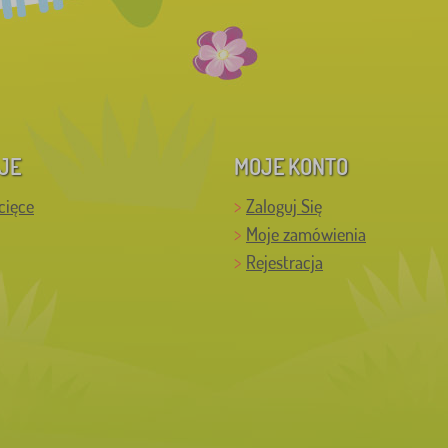
JE
MOJE KONTO
cięce
Zaloguj Się
Moje zamówienia
Rejestracja