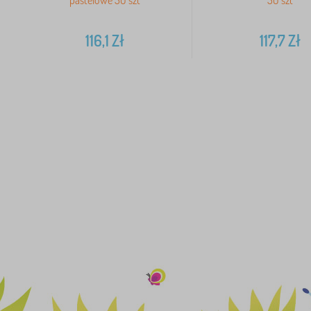
pastelowe 50 szt
50 szt
116,1
Zł
117,7
Zł