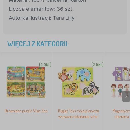
Liczba elementów: 36 szt.
Autorka ilustracji: Tara Lilly
WIĘCEJ Z KATEGORII:
2 DNI
2 DNI
>
Drewniane puzzle Vilac Zoo
Bigjigs Toys moja pierwsza
Magnetyczn
wsuwana układanka safari
ubierania 