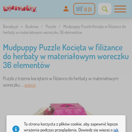
0 Zł
Banaby.pl
»
Budowa
/
Puzzle
/
Mudpuppy Puzzle Kocięta w filiżance do
herbaty w materiałowym woreczku 36 elementów
Mudpuppy Puzzle Kocięta w filiżance
do herbaty w materiałowym woreczku
36 elementów
Puzzle z trzema kociętami w filiżance do herbaty w materiałowym
woreczku. ..
więcej
Ta strona korzysta z plików cookie, aby zapewnić lepsze
wrażenia podczas przeglądania. Dowiedz się więcej o
jak