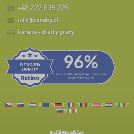
+48
222 639 226
info@banaby.pl
kariera - oferty pracy
CZ
SK
HU
EN
DE
FR
RO
AT
HR
IT
SI
IE