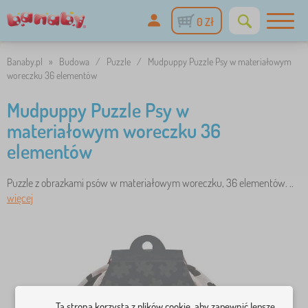
0 Zł
Banaby.pl
»
Budowa
/
Puzzle
/
Mudpuppy Puzzle Psy w materiałowym
woreczku 36 elementów
Mudpuppy Puzzle Psy w
materiałowym woreczku 36
elementów
Puzzle z obrazkami psów w materiałowym woreczku, 36 elementów. ..
więcej
Ta strona korzysta z plików cookie, aby zapewnić lepsze