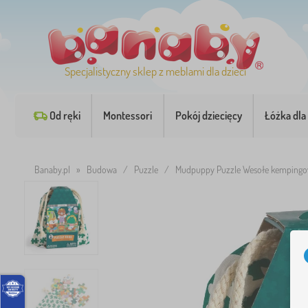
Specjalistyczny sklep z meblami dla dzieci
Od ręki
Montessori
Pokój dziecięcy
Łóżka dla 
Banaby.pl
»
Budowa
/
Puzzle
/
Mudpuppy Puzzle Wesołe kempingo