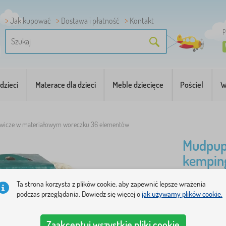
Jak kupować
Dostawa i płatność
Kontakt
P
dzieci
Materace dla dzieci
Meble dziecięce
Pościel
W
wicze w materiałowym woreczku 36 elementów
Mudpup
kempin
worecz
Ta strona korzysta z plików cookie, aby zapewnić lepsze wrażenia
podczas przeglądania. Dowiedz się więcej o
jak używamy plików cookie.
Puzzle z w
Zaakceptuj wszystkie pliki cookie