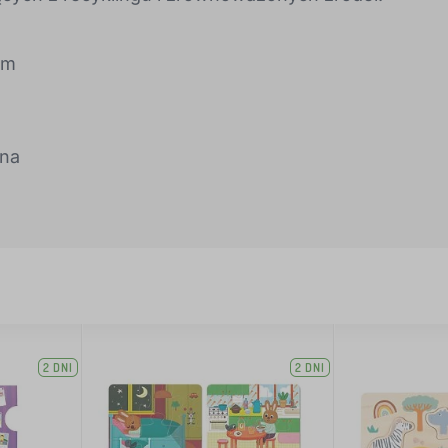
cm
łna
2 DNI
2 DNI