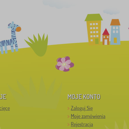
JE
MOJE KONTO
cięce
Zaloguj Się
Moje zamówienia
Rejestracja