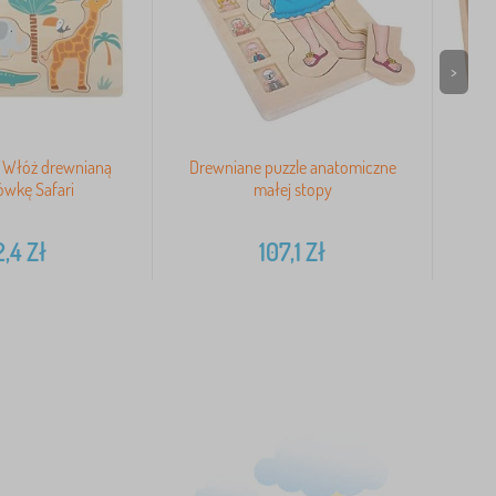
>
 Włóż drewnianą
Drewniane puzzle anatomiczne
Bigj
ówkę Safari
małej stopy
2,4
Zł
107,1
Zł