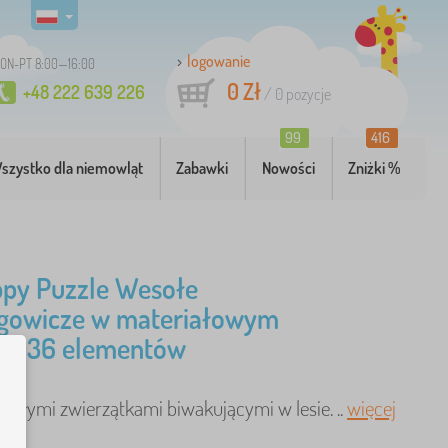
logowanie
ON-PT 8:00—16:00
0 Zł
+48 222 639 226
/
0
pozycje
99
416
szystko dla niemowląt
Zabawki
Nowości
Zniżki %
py Puzzle Wesołe
gowicze w materiałowym
ku 36 elementów
esołymi zwierzątkami biwakującymi w lesie. ..
więcej