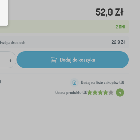
52,0 Zł
2 DNI
22,9 Zł
wój adres od:
+
Dodaj do koszyka
0
Dodaj na listę zakupów (
0
)
Ocena produktu (0)
4