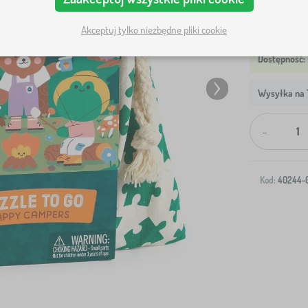
Akceptuj tylko niezbędne pliki cookie
Wysyłka na T
-
Kod:
40244-