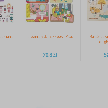
ubierania
Drewniany domek z puzzli Vilac
Mała Stopka
łamigł
70,8
Zł
5