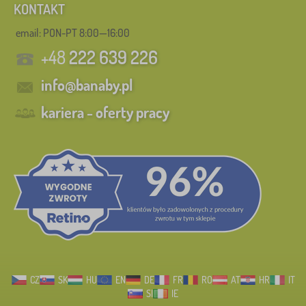
KONTAKT
email: PON-PT 8:00—16:00
+48
222 639 226
info@banaby.pl
kariera - oferty pracy
CZ
SK
HU
EN
DE
FR
RO
AT
HR
IT
SI
IE