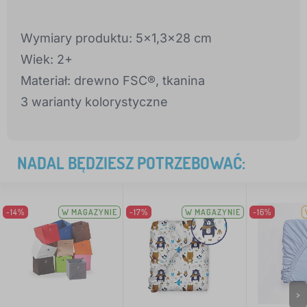
Wymiary produktu: 5x1,3x28 cm
Wiek: 2+
Materiał: drewno FSC®, tkanina
3 warianty kolorystyczne
NADAL BĘDZIESZ POTRZEBOWAĆ:
-14%
W MAGAZYNIE
-17%
W MAGAZYNIE
-16%
>