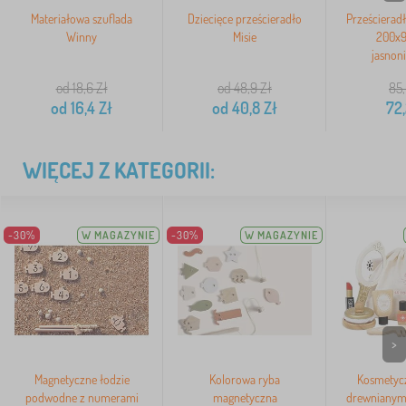
Materiałowa szuflada
Dziecięce prześcieradło
Prześcierad
Winny
Misie
200x9
jasnoni
od 18,6
Zł
od 48,9
Zł
85
od
16,4
Zł
od
40,8
Zł
72,
WIĘCEJ Z KATEGORII:
-30%
W MAGAZYNIE
-30%
W MAGAZYNIE
>
Magnetyczne łodzie
Kolorowa ryba
Kosmetycz
podwodne z numerami
magnetyczna
drewnianymi