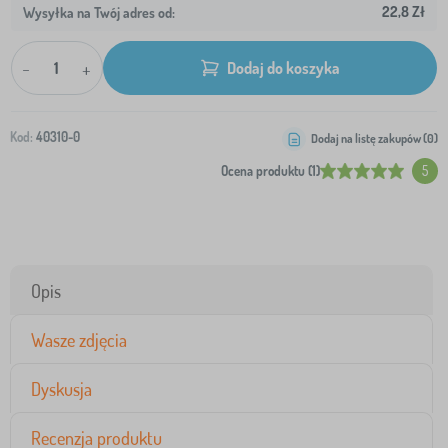
22,8 Zł
Wysyłka na Twój adres od:
-
+
Dodaj do koszyka
Kod:
40310-0
Dodaj na listę zakupów (
0
)
Ocena produktu (1)
5
Opis
Wasze zdjęcia
Dyskusja
Recenzja produktu