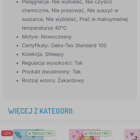
Pielęgnacja:
Nie wybielać, Nie czyścić
chemicznie, Nie prasować, Nie suszyć w
suszarce, Nie wybielać, Prać w maksymalnej
temperaturze 40°C
Motyw:
Nowoczesny
Certyfikaty:
Oeko-Tex Standard 100
Kolekcja:
Shleepy
Regulacja wysokości:
Tak
Produkt dwustronny:
Tak
Rodzaj wzoru:
Żakardowy
WIĘCEJ Z KATEGORII:
-12%
W MAGAZYNIE
W MAGAZYNIE