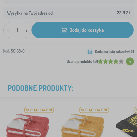
22,9 Zł
Wysyłka na Twój adres od:
-
+
Dodaj do koszyka
Kod:
50168-0
Dodaj na listę zakupów (
0
)
Ocena produktu (0)
4
PODOBNE PRODUKTY:
W CIĄGU 14 DNI
W CIĄGU 14 DNI