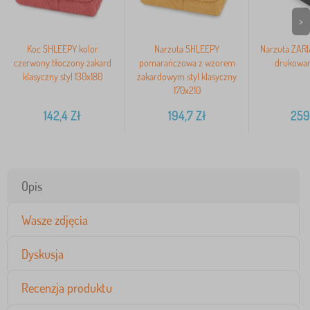
>
Koc SHLEEPY kolor
Narzuta SHLEEPY
Narzuta ZARI
czerwony tłoczony żakard
pomarańczowa z wzorem
drukowan
klasyczny styl 130x180
żakardowym styl klasyczny
170x210
142,4
Zł
194,7
Zł
259
Opis
Wasze zdjęcia
Dyskusja
Recenzja produktu