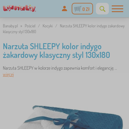
0 Zł
Banaby.pl
»
Pościel
/
Kocyki
/
Narzuta SHLEEPY kolor indygo żakardowy
klasyczny styl 130x180
Narzuta SHLEEPY kolor indygo
żakardowy klasyczny styl 130x180
Narzuta SHLEEPY w kolorze indygo zapewnia komfort i elegancję. ..
więcej