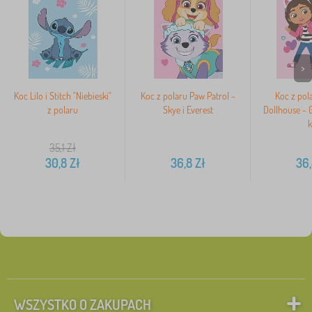
>
Koc Lilo i Stitch "Niebieski"
Koc z polaru Paw Patrol -
Koc z pol
z polaru
Skye i Everest
Dollhouse - 
k
35,1
Zł
30,8
Zł
36,8
Zł
36
WSZYSTKO O ZAKUPACH