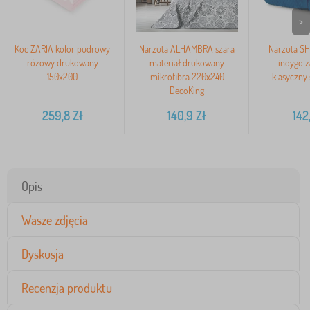
>
Koc ZARIA kolor pudrowy
Narzuta ALHAMBRA szara
Narzuta SH
różowy drukowany
materiał drukowany
indygo 
150x200
mikrofibra 220x240
klasyczny 
DecoKing
259,8
Zł
140,9
Zł
142
Opis
Wasze zdjęcia
Dyskusja
Recenzja produktu