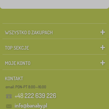
WSZYSTKO O ZAKUPACH
TOP SEKCJE
MOJE KONTO
KONTAKT
email: PON-PT 8:00—16:00
+48
222 639 226
info@banaby.pl