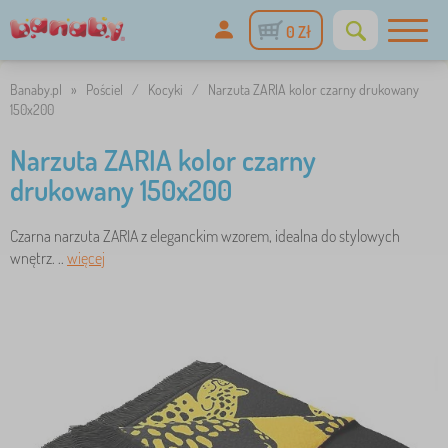
0 Zł
Banaby.pl
»
Pościel
/
Kocyki
/
Narzuta ZARIA kolor czarny drukowany
150x200
Narzuta ZARIA kolor czarny
drukowany 150x200
Czarna narzuta ZARIA z eleganckim wzorem, idealna do stylowych
wnętrz. ..
więcej