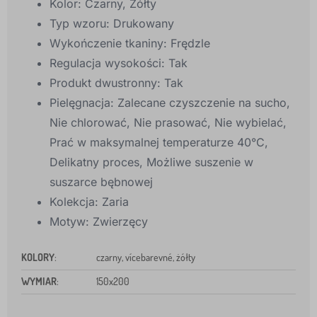
Kolor:
Czarny, Żółty
Typ wzoru:
Drukowany
Wykończenie tkaniny:
Frędzle
Regulacja wysokości:
Tak
Produkt dwustronny:
Tak
Pielęgnacja:
Zalecane czyszczenie na sucho,
Nie chlorować, Nie prasować, Nie wybielać,
Prać w maksymalnej temperaturze 40°C,
Delikatny proces, Możliwe suszenie w
suszarce bębnowej
Kolekcja:
Zaria
Motyw:
Zwierzęcy
KOLORY
:
czarny, vícebarevné, żółty
WYMIAR
:
150x200