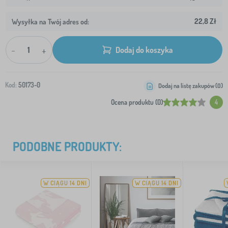
22,8 Zł
Wysyłka na Twój adres od:
-
+
Dodaj do koszyka
Kod:
50173-0
Dodaj na listę zakupów (
0
)
Ocena produktu (0)
4
PODOBNE PRODUKTY:
W CIĄGU 14 DNI
W CIĄGU 14 DNI