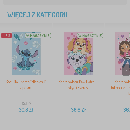
WIĘCEJ Z KATEGORII:
-12%
W MAGAZYNIE
W MAGAZYNIE
>
Koc Lilo i Stitch "Niebieski"
Koc z polaru Paw Patrol -
Koc z pol
z polaru
Skye i Everest
Dollhouse - 
k
35,1
Zł
30,8
Zł
36,6
Zł
36