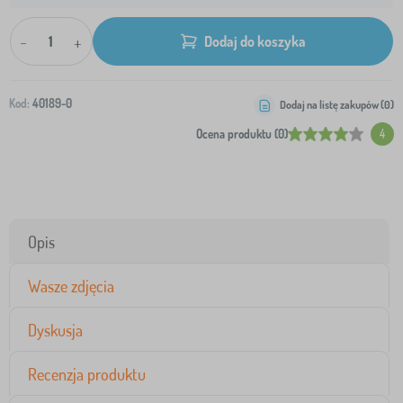
-
+
Dodaj do koszyka
Kod:
40189-0
Dodaj na listę zakupów (
0
)
Ocena produktu (0)
4
Opis
Wasze zdjęcia
Dyskusja
Recenzja produktu