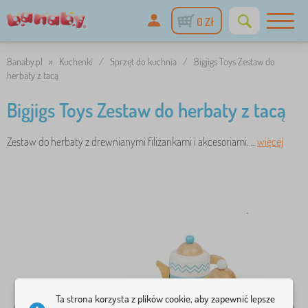
0 Zł
Banaby.pl
»
Kuchenki
/
Sprzęt do kuchnia
/
Bigjigs Toys Zestaw do
herbaty z tacą
Bigjigs Toys Zestaw do herbaty z tacą
Zestaw do herbaty z drewnianymi filiżankami i akcesoriami. ..
więcej
Ta strona korzysta z plików cookie, aby zapewnić lepsze