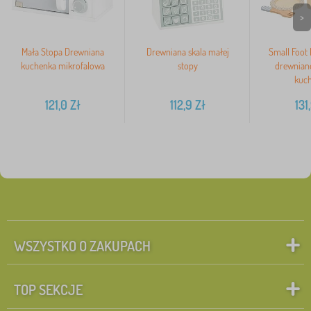
>
Mała Stopa Drewniana
Drewniana skala małej
Small Foot
kuchenka mikrofalowa
stopy
drewnian
kuc
121,0
Zł
112,9
Zł
131
WSZYSTKO O ZAKUPACH
TOP SEKCJE