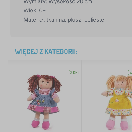
Wymiary: Wysokość 28 cm
Wiek: 0+
Materiał: tkanina, plusz, poliester
WIĘCEJ Z KATEGORII:
2 DNI
W