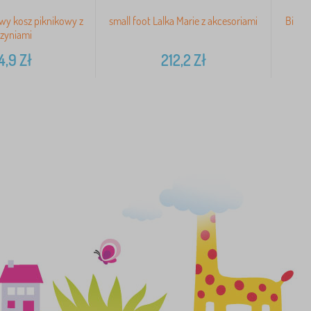
wy kosz piknikowy z
small foot Lalka Marie z akcesoriami
Bigji
zyniami
4,9
Zł
212,2
Zł