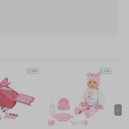
2 DNI
2 DNI
>