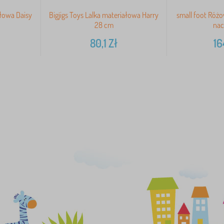
ałowa Daisy
Bigjigs Toys Lalka materiałowa Harry
small foot Różo
28 cm
nac
80,1
Zł
16