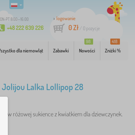
logowanie
ON-PT 8:00—16:00
0 Zł
+48 222 639 226
/
0
pozycje
98
418
szystko dla niemowląt
Zabawki
Nowości
Zniżki %
Jolijou Lalka Lollipop 28
ipop w różowej sukience z kwiatkiem dla dziewczynek.