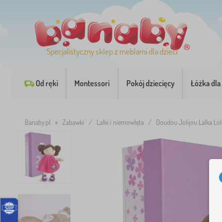
Specjalistyczny sklep z meblami dla dzieci
Od ręki
Montessori
Pokój dziecięcy
Łóżka dla 
Banaby.pl
»
Zabawki
/
Lalki i niemowlęta
/
Doudou Jolijou Lalka Lo