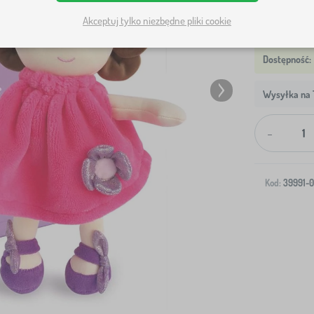
Akceptuj tylko niezbędne pliki cookie
Wysyłka na T
-
Kod:
39991-0