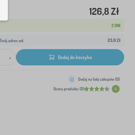
126,8 Zł
2 DNI
23,0 Zł
wój adres od:
+
Dodaj do koszyka
Dodaj na listę zakupów (
0
)
Ocena produktu (0)
4