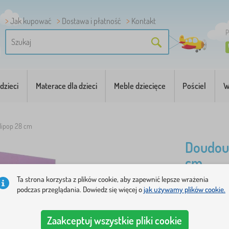
Jak kupować
Dostawa i płatność
Kontakt
P
dzieci
Materace dla dzieci
Meble dziecięce
Pościel
W
llipop 28 cm
Doudou 
cm
Ta strona korzysta z plików cookie, aby zapewnić lepsze wrażenia
podczas przeglądania. Dowiedz się więcej o
jak używamy plików cookie.
Lalka Loll
..
więcej
Zaakceptuj wszystkie pliki cookie