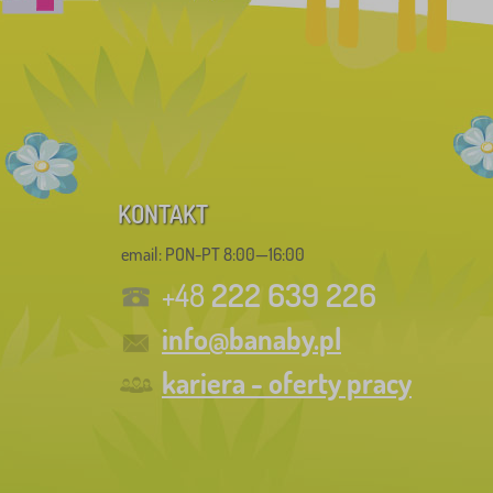
KONTAKT
email: PON-PT 8:00—16:00
222 639 226
+48
info@banaby.pl
kariera - oferty pracy