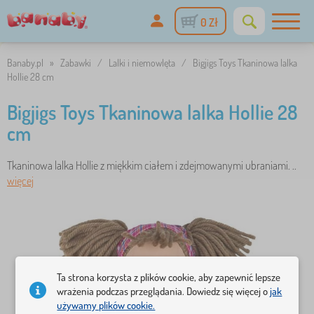
0 Zł
Banaby.pl
»
Zabawki
/
Lalki i niemowlęta
/
Bigjigs Toys Tkaninowa lalka
Hollie 28 cm
Bigjigs Toys Tkaninowa lalka Hollie 28
cm
Tkaninowa lalka Hollie z miękkim ciałem i zdejmowanymi ubraniami. ..
więcej
Ta strona korzysta z plików cookie, aby zapewnić lepsze
wrażenia podczas przeglądania. Dowiedz się więcej o
jak
używamy plików cookie.