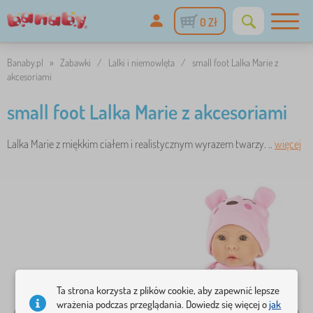
0 Zł
Banaby.pl
»
Zabawki
/
Lalki i niemowlęta
/
small foot Lalka Marie z
akcesoriami
small foot Lalka Marie z akcesoriami
Lalka Marie z miękkim ciałem i realistycznym wyrazem twarzy. ..
więcej
Ta strona korzysta z plików cookie, aby zapewnić lepsze
wrażenia podczas przeglądania. Dowiedz się więcej o
jak