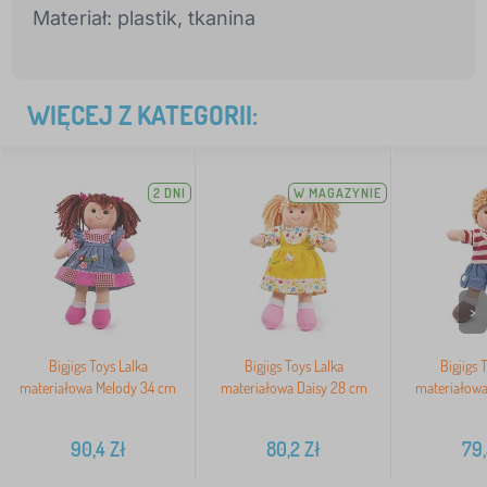
Materiał: plastik, tkanina
WIĘCEJ Z KATEGORII:
2 DNI
W MAGAZYNIE
>
Bigjigs Toys Lalka
Bigjigs Toys Lalka
Bigjigs 
materiałowa Melody 34 cm
materiałowa Daisy 28 cm
materiałowa
90,4
Zł
80,2
Zł
79