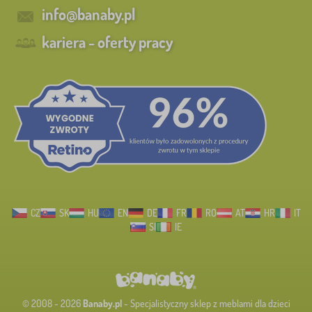
info@banaby.pl
kariera - oferty pracy
CZ
SK
HU
EN
DE
FR
RO
AT
HR
IT
SI
IE
© 2008 - 2026
Banaby.pl
- Specjalistyczny sklep z meblami dla dzieci