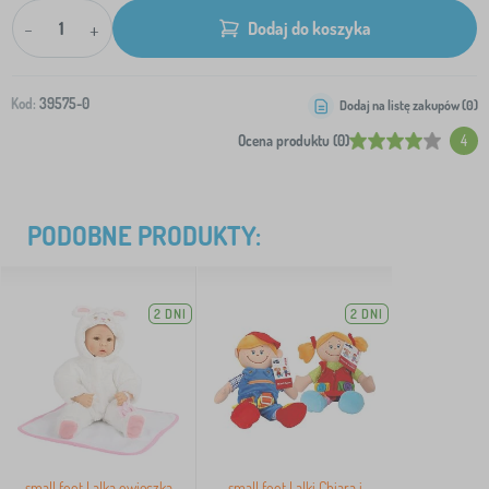
-
+
Dodaj do koszyka
Kod:
39575-0
Dodaj na listę zakupów (
0
)
Ocena produktu (0)
4
PODOBNE PRODUKTY:
2 DNI
2 DNI
small foot Lalka owieczka
small foot Lalki Chiara i