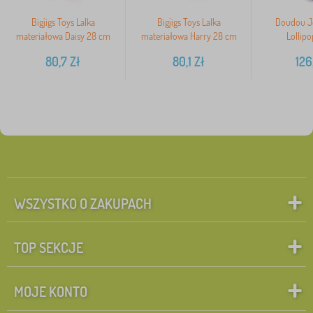
Bigjigs Toys Lalka
Bigjigs Toys Lalka
Doudou Jo
materiałowa Daisy 28 cm
materiałowa Harry 28 cm
Lollip
80,7
Zł
80,1
Zł
126
WSZYSTKO O ZAKUPACH
TOP SEKCJE
MOJE KONTO