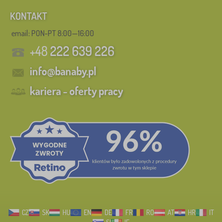
KONTAKT
email: PON-PT 8:00—16:00
+48
222 639 226
info@banaby.pl
kariera - oferty pracy
CZ
SK
HU
EN
DE
FR
RO
AT
HR
IT