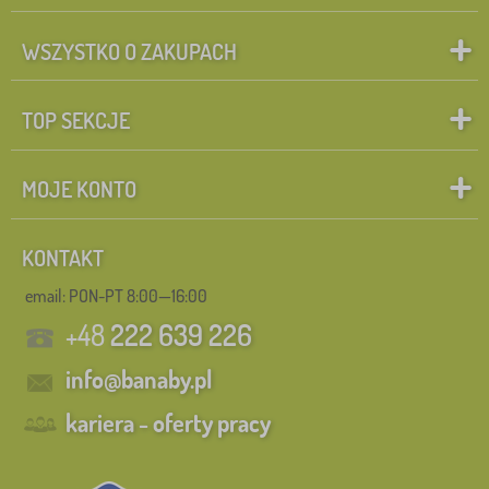
WSZYSTKO O ZAKUPACH
TOP SEKCJE
MOJE KONTO
KONTAKT
email: PON-PT 8:00—16:00
+48
222 639 226
info@banaby.pl
kariera - oferty pracy