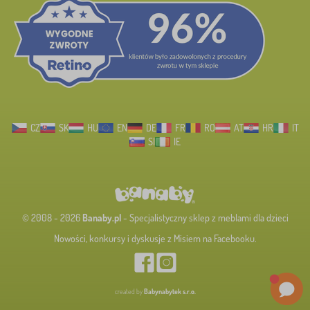
CZ
SK
HU
EN
DE
FR
RO
AT
HR
IT
SI
IE
© 2008 - 2026
Banaby.pl
- Specjalistyczny sklep z meblami dla dzieci
Nowości, konkursy i dyskusje z Misiem na Facebooku.
created by
Babynabytek s.r.o.