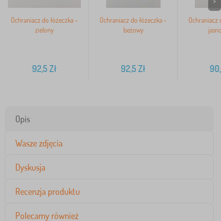
>
Ochraniacz do łóżeczka -
Ochraniacz do łóżeczka -
Ochraniacz 
zielony
beżowy
jasn
92,5
Zł
92,5
Zł
90
Opis
Wasze zdjęcia
Dyskusja
Recenzja produktu
Polecamy również