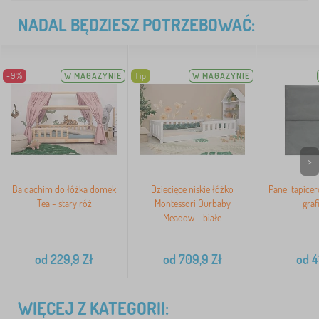
NADAL BĘDZIESZ POTRZEBOWAĆ:
-9%
W MAGAZYNIE
Tip
W MAGAZYNIE
>
Baldachim do łóżka domek
Dziecięce niskie łóżko
Panel tapicer
Tea - stary róż
Montessori Ourbaby
graf
Meadow - białe
od
229,9
Zł
od
709,9
Zł
od
4
WIĘCEJ Z KATEGORII: