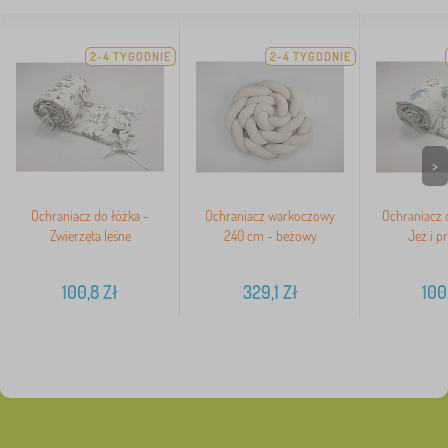
2-4 TYGODNIE
2-4 TYGODNIE
>
Ochraniacz do łóżka -
Ochraniacz warkoczowy
Ochraniacz 
Zwierzęta leśne
240 cm - beżowy
Jeż i pr
100,8
Zł
329,1
Zł
100