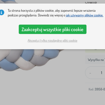
WYMIAR
Ta strona korzysta z plików cookie, aby zapewnić lepsze wrażenia
180 cm
2
podczas przeglądania. Dowiedz się więcej o
jak używamy plików cookie.
Pokaż w ma
Zaakceptuj wszystkie pliki cookie
Akceptuj tylko niezbędne pliki cookie
Wysyłka na T
-
Kod:
39156-0