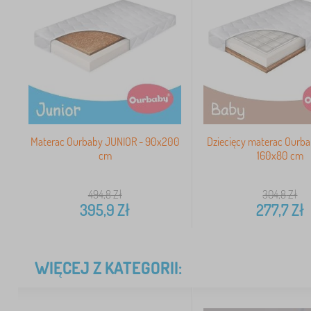
Materac Ourbaby JUNIOR - 90x200
Dziecięcy materac Ourb
cm
160x80 cm
494,8
Zł
304,8
Zł
395,9
Zł
277,7
Zł
WIĘCEJ Z KATEGORII: