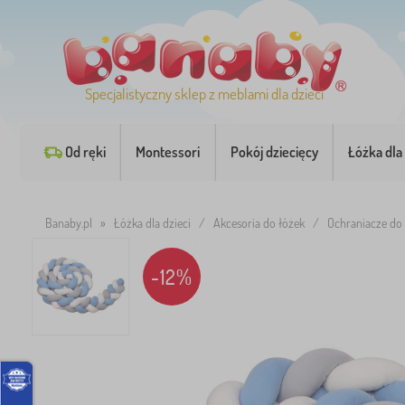
Specjalistyczny sklep z meblami dla dzieci
Od ręki
Montessori
Pokój dziecięcy
Łóżka dla 
Banaby.pl
»
Łóżka dla dzieci
/
Akcesoria do łóżek
/
Ochraniacze do
-12%