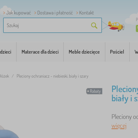
Jak kupować
Dostawa i płatność
Kontakt
P
dzieci
Materace dla dzieci
Meble dziecięce
Pościel
W
 łóżek
/
Pleciony ochraniacz - niebieski, biały i szary
Pleciony
Rabaty
biały i 
Pleciony oc
więcej