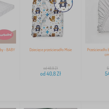
aby - BABY
Dziecięce prześcieradło Misie
Prześcieradło
cm 
od 48,9
Zł
6
od
40,8
Zł
5