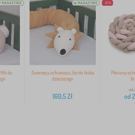
 MAGAZYNIE
W MAGAZYNIE
-12%
 Miś do
Zwierzęcy ochraniacz Jeż do łóżka
Pleciony ochr
ego
dziecięcego
b
od 
160,5
Zł
od
2