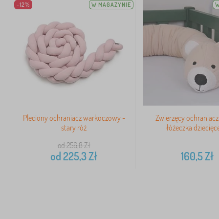
-12%
W MAGAZYNIE
W
Pleciony ochraniacz warkoczowy -
Zwierzęcy ochraniacz
stary róż
łóżeczka dziecięc
od 256,8
Zł
od
225,3
Zł
160,5
Zł