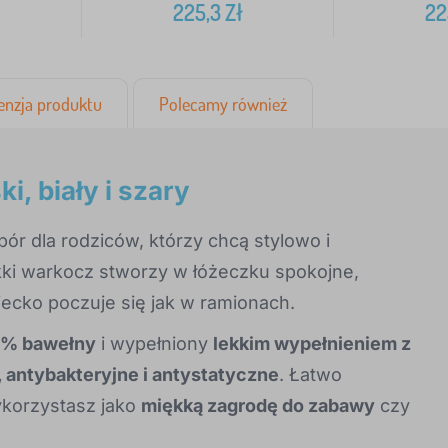
225,3
Zł
22
enzja produktu
Polecamy również
i, biały i szary
bór dla rodziców, którzy chcą stylowo i
kki warkocz stworzy w łóżeczku spokojne,
ecko poczuje się jak w ramionach.
00% bawełny
i wypełniony
lekkim wypełnieniem z
, antybakteryjne i antystatyczne
. Łatwo
ykorzystasz jako
miękką zagrodę do zabawy
czy