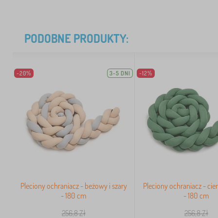
PODOBNE PRODUKTY:
-20%
3-5 DNI
-12%
Pleciony ochraniacz - beżowy i szary
Pleciony ochraniacz - ci
- 180 cm
- 180 cm
256,8
Zł
256,8
Zł