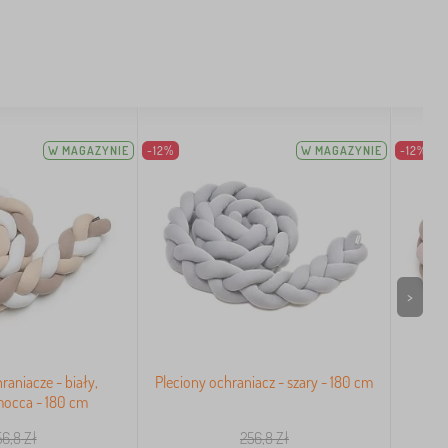
W MAGAZYNIE
-12%
W MAGAZYNIE
-12%
>
raniacze - biały,
Pleciony ochraniacz - szary - 180 cm
Ple
mocca - 180 cm
56,8
Zł
256,8
Zł