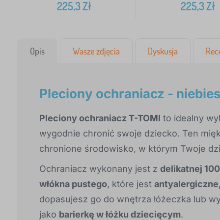
225,3
Zł
225,3
Zł
Opis
Wasze zdjęcia
Dyskusja
Rec
Pleciony ochraniacz - niebiesk
Pleciony ochraniacz T-TOMI
to idealny wy
wygodnie chronić swoje dziecko. Ten mię
chronione środowisko, w którym Twoje dzi
Ochraniacz wykonany jest z
delikatnej 1
włókna pustego
, które jest
antyalergiczne
dopasujesz go do wnętrza łóżeczka lub w
jako
barierkę w łóżku dziecięcym
.