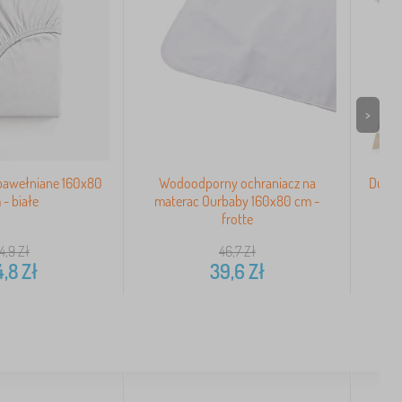
>
 bawełniane 160x80
Wodoodporny ochraniacz na
Duża 
- białe
materac Ourbaby 160x80 cm -
far
frotte
4,9
Zł
46,7
Zł
4,8
Zł
39,6
Zł