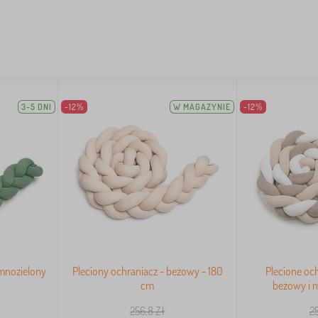
3-5 DNI
-12%
W MAGAZYNIE
-12%
emnozielony
Pleciony ochraniacz - beżowy - 180
Plecione och
cm
beżowy i 
256,8
Zł
2