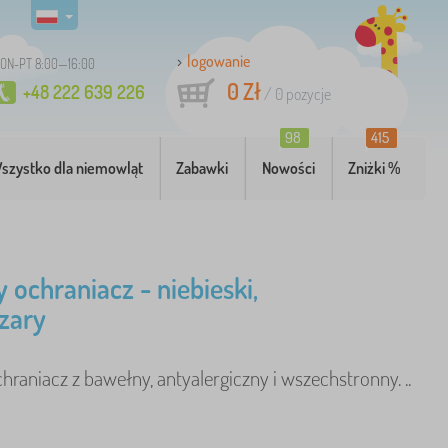
logowanie
ON-PT 8:00—16:00
0 Zł
+48 222 639 226
/
0
pozycje
98
415
szystko dla niemowląt
Zabawki
Nowości
Zniżki %
 ochraniacz - niebieski,
szary
hraniacz z bawełny, antyalergiczny i wszechstronny. ..