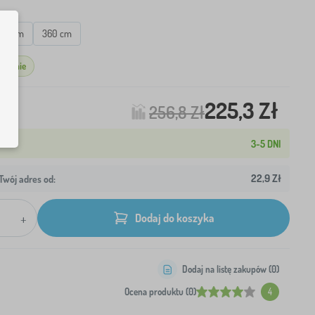
20 cm
360 cm
gazynie
225,3 Zł
256,8 Zł
3-5 DNI
22,9 Zł
wój adres od:
+
Dodaj do koszyka
Dodaj na listę zakupów (
0
)
Ocena produktu (0)
4