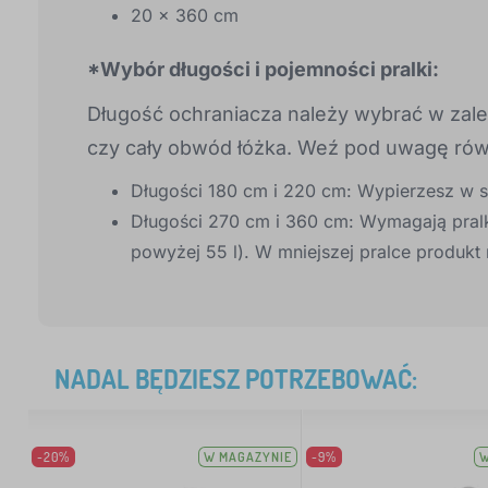
20 × 360 cm
*Wybór długości i pojemności pralki:
Długość ochraniacza należy wybrać w zależ
czy cały obwód łóżka. Weź pod uwagę równ
Długości 180 cm i 220 cm: Wypierzesz w 
Długości 270 cm i 360 cm: Wymagają pralk
powyżej 55 l). W mniejszej pralce produkt
NADAL BĘDZIESZ POTRZEBOWAĆ:
-20%
W MAGAZYNIE
-9%
W