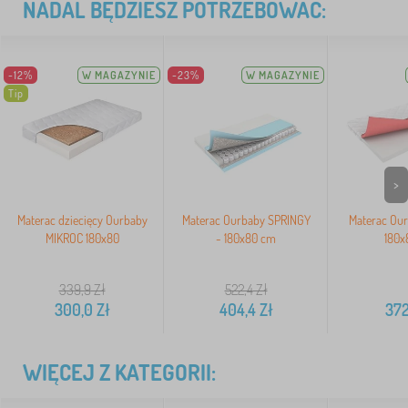
NADAL BĘDZIESZ POTRZEBOWAĆ:
-12%
W MAGAZYNIE
-23%
W MAGAZYNIE
Tip
>
Materac dziecięcy Ourbaby
Materac Ourbaby SPRINGY
Materac Our
MIKROC 180x80
- 180x80 cm
180x
339,9
Zł
522,4
Zł
300,0
Zł
404,4
Zł
372
WIĘCEJ Z KATEGORII: