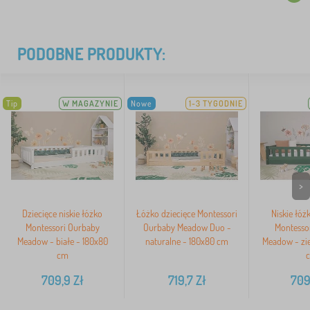
PODOBNE PRODUKTY:
Tip
W MAGAZYNIE
Nowe
1-3 TYGODNIE
>
Dziecięce niskie łóżko
Łóżko dziecięce Montessori
Niskie łóż
Montessori Ourbaby
Ourbaby Meadow Duo -
Montesso
Meadow - białe - 180x80
naturalne - 180x80 cm
Meadow - zie
cm
709,9
Zł
719,7
Zł
709