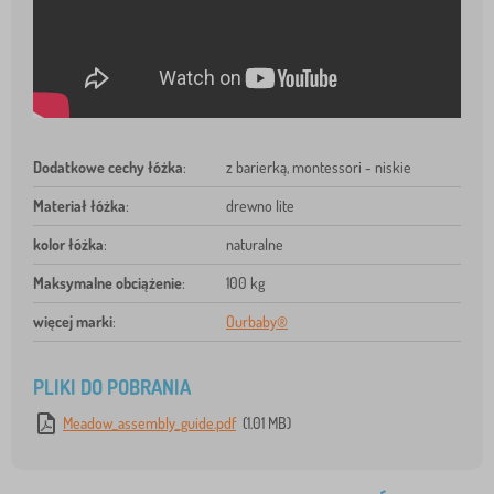
Dodatkowe cechy łóżka
:
z barierką, montessori - niskie
Materiał łóżka
:
drewno lite
kolor łóżka
:
naturalne
Maksymalne obciążenie
:
100 kg
więcej marki
:
Ourbaby®
PLIKI DO POBRANIA
Meadow_assembly_guide.pdf
(1.01 MB)