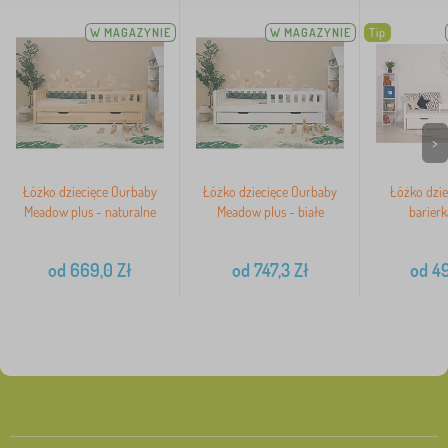
W MAGAZYNIE
W MAGAZYNIE
Tip
>
Łóżko dziecięce Ourbaby
Łóżko dziecięce Ourbaby
Łóżko dzie
Meadow plus - naturalne
Meadow plus - białe
barierk
od
669,0
Zł
od
747,3
Zł
od
49