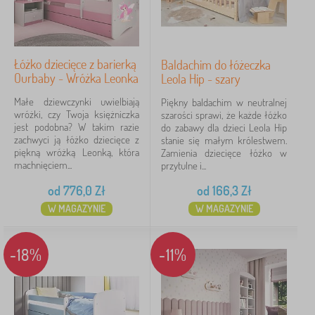
Łóżko dziecięce z barierką
Baldachim do łóżeczka
Ourbaby - Wróżka Leonka
Leola Hip - szary
Małe dziewczynki uwielbiają
Piękny baldachim w neutralnej
wróżki, czy Twoja księżniczka
szarości sprawi, że każde łóżko
jest podobna? W takim razie
do zabawy dla dzieci Leola Hip
zachwyci ją łóżko dziecięce z
stanie się małym królestwem.
piękną wróżką Leonką, która
Zamienia dziecięce łóżko w
machnięciem...
przytulne i...
od
776,0
Zł
od
166,3
Zł
W MAGAZYNIE
W MAGAZYNIE
-18%
-11%