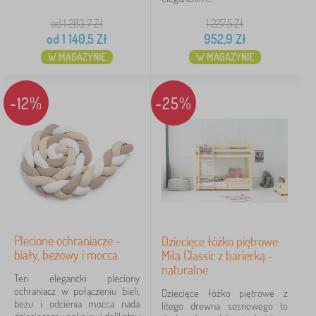
od 1 283,7
Zł
1 227,5
Zł
od
1 140,5
Zł
952,9
Zł
W MAGAZYNIE
W MAGAZYNIE
-12%
-25%
Plecione ochraniacze -
Dziecięce łóżko piętrowe
biały, beżowy i mocca
Mila Classic z barierką -
naturalne
Ten elegancki pleciony
ochraniacz w połączeniu bieli,
Dziecięce łóżko piętrowe z
beżu i odcienia mocca nada
litego drewna sosnowego to