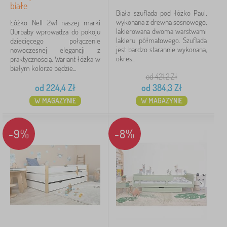
białe
Biała szuflada pod łóżko Paul,
wykonana z drewna sosnowego,
Łóżko Nell 2w1 naszej marki
lakierowana dwoma warstwami
Ourbaby wprowadza do pokoju
lakieru półmatowego. Szuflada
dziecięcego połączenie
jest bardzo starannie wykonana,
nowoczesnej elegancji z
okres...
praktycznością. Wariant łóżka w
białym kolorze będzie...
od 421,2
Zł
od
224,4
Zł
od
384,3
Zł
W MAGAZYNIE
W MAGAZYNIE
-9%
-8%