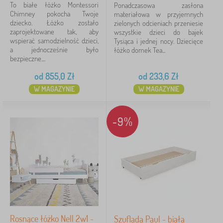
To białe łóżko Montessori
Ponadczasowa zasłona
Chimney pokocha Twoje
materiałowa w przyjemnych
dziecko. Łóżko zostało
zielonych odcieniach przeniesie
zaprojektowane tak, aby
wszystkie dzieci do bajek
wspierać samodzielność dzieci,
Tysiąca i jednej nocy. Dziecięce
a jednocześnie było
łóżko domek Tea...
bezpieczne....
od
855,0
Zł
od
233,6
Zł
W MAGAZYNIE
W MAGAZYNIE
-9%
Rosnące łóżko Nell 2w1 -
Szuflada Paul - biała