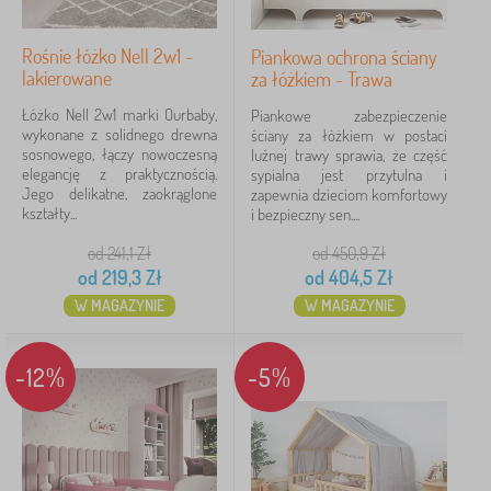
Rośnie łóżko Nell 2w1 -
Piankowa ochrona ściany
lakierowane
za łóżkiem - Trawa
Łóżko Nell 2w1 marki Ourbaby,
Piankowe zabezpieczenie
wykonane z solidnego drewna
ściany za łóżkiem w postaci
sosnowego, łączy nowoczesną
luźnej trawy sprawia, że część
elegancję z praktycznością.
sypialna jest przytulna i
Jego delikatne, zaokrąglone
zapewnia dzieciom komfortowy
kształty...
i bezpieczny sen....
od 241,1
Zł
od 450,9
Zł
od
219,3
Zł
od
404,5
Zł
W MAGAZYNIE
W MAGAZYNIE
-12%
-5%