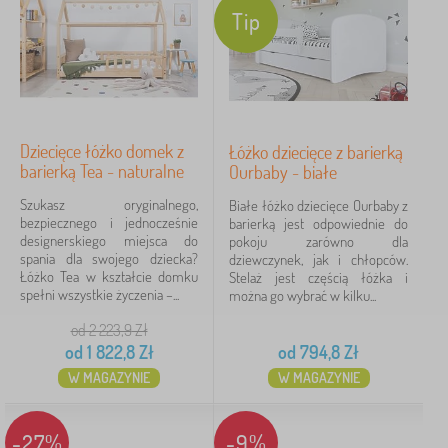
Wymiar łóżka
Tip
160x80 cm
14
200x90 cm
12
Dziecięce łóżko domek z
Łóżko dziecięce z barierką
barierką Tea - naturalne
Ourbaby - białe
180x80 cm
10
Szukasz oryginalnego,
Białe łóżko dziecięce Ourbaby z
bezpiecznego i jednocześnie
barierką jest odpowiednie do
140x70 cm
6
designerskiego miejsca do
pokoju zarówno dla
spania dla swojego dziecka?
dziewczynek, jak i chłopców.
200x120 cm
5
Łóżko Tea w kształcie domku
Stelaż jest częścią łóżka i
spełni wszystkie życzenia –...
można go wybrać w kilku...
200x140 cm
4
od 2 223,9
Zł
od
1 822,8
Zł
od
794,8
Zł
więcej
>
W MAGAZYNIE
W MAGAZYNIE
Dodatkowe cechy łóżka
-27%
-9%