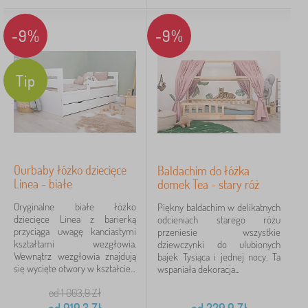
laminat
10
-9%
-9%
płyta MDF
5
Tip
sklejka
2
100% poliester
1
Kolor łóżka
Ourbaby łóżko dziecięce
Baldachim do łóżka
Linea - białe
domek Tea - stary róż
Oryginalne białe łóżko
Piękny baldachim w delikatnych
białe
13
dziecięce Linea z barierką
odcieniach starego różu
przyciąga uwagę kanciastymi
przeniesie wszystkie
kształtami wezgłowia.
dziewczynki do ulubionych
naturalne
9
Wewnątrz wezgłowia znajdują
bajek Tysiąca i jednej nocy. Ta
się wycięte otwory w kształcie...
wspaniała dekoracja...
różowe
3
od 1 003,9
Zł
2