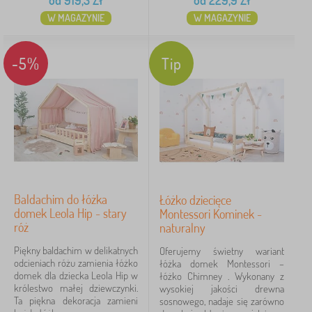
od
919,3
Zł
od
229,9
Zł
niebieskie
W MAGAZYNIE
W MAGAZYNIE
szare
2
-5%
Tip
zielone
2
więcej
>
Dekor łóżko
sosna
12
Baldachim do łóżka
Łóżko dziecięce
Maksymalne obciążenie
domek Leola Hip - stary
Montessori Kominek -
róż
naturalny
100 kg
8
Piękny baldachim w delikatnych
Oferujemy świetny wariant
odcieniach różu zamienia łóżko
łóżka domek Montessori –
80 kg
5
domek dla dziecka Leola Hip w
łóżko Chimney . Wykonany z
królestwo małej dziewczynki.
wysokiej jakości drewna
Ta piękna dekoracja zamieni
sosnowego, nadaje się zarówno
90 kg
2