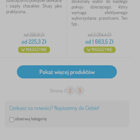
dziecięcemu pokojowi delikatny
doskonały wybór do każdego
i ciepły charakter. Służy jako
pokoju dziecięcego, który
praktyczna...
wymaga efektywnego
wykorzystania przestrzeni. Ten
typ...
od 256,8
Zł
od 2 204,4
Zł
od
225,3
Zł
od
1 663,5
Zł
W MAGAZYNIE
W MAGAZYNIE
Strona: 1
2
3
Czekasz na nowości? Napiszemy do Ciebie!
obserwuj kategorię