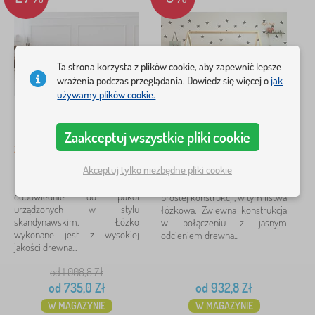
z barierką
17
Ta strona korzysta z plików cookie, aby zapewnić lepsze
z szufladą
11
wrażenia podczas przeglądania. Dowiedz się więcej o
jak
używamy plików cookie.
bez nadruku
10
Dziecięce łóżko Mila Raily
Domek dla dzieci Bella
Zaakceptuj wszystkie pliki cookie
z domkiem
10
z barierką
House
z rusztem
Akceptuj tylko niezbędne pliki cookie
9
Drewniane łóżko dziecięce Mila
Łóżko domowe Bella wykonane
Raily z barierką jest
z litego drewna sosnowego w
odpowiednie do pokoi
prostej konstrukcji, w tym listwa
łóżko
5
urządzonych w stylu
łóżkowa. Zwiewna konstrukcja
skandynawskim. Łóżko
w połączeniu z jasnym
więcej
wykonane jest z wysokiej
odcieniem drewna...
>
jakości drewna...
od 1 008,8
Zł
Materiał łóżka
od
735,0
Zł
od
932,8
Zł
W MAGAZYNIE
W MAGAZYNIE
drewno lite
18