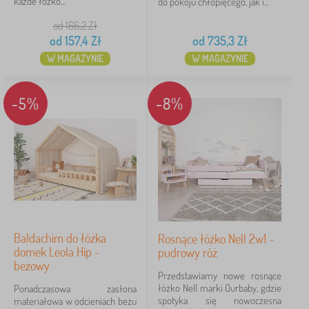
każde łóżko...
do pokoju chłopięcego, jak i...
120 kg
1
od 166,2
Zł
od
157,4
Zł
od
735,3
Zł
W MAGAZYNIE
W MAGAZYNIE
Cena
52 Zł
2 555 Zł
-5%
-8%
Filtracja
Szukaj w filtrze
Dostępność
Baldachim do łóżka
Rosnące łóżko Nell 2w1 -
Podkategorie
domek Leola Hip -
pudrowy róż
beżowy
Typ oferty
Przedstawiamy nowe rosnące
łóżko Nell marki Ourbaby, gdzie
Ponadczasowa zasłona
spotyka się nowoczesna
materiałowa w odcieniach beżu
Tagi
1