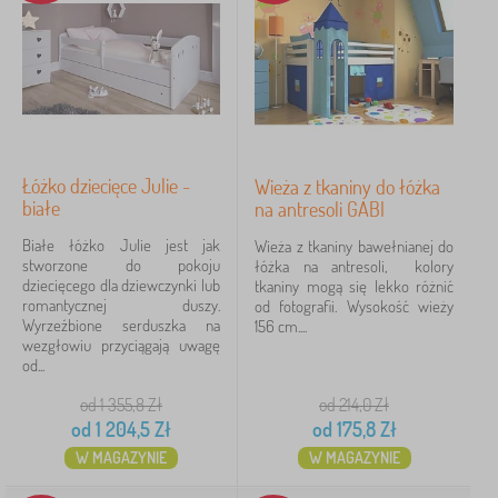
Łóżko dziecięce Julie -
Wieża z tkaniny do łóżka
białe
na antresoli GABI
Białe łóżko Julie jest jak
Wieża z tkaniny bawełnianej do
stworzone do pokoju
łóżka na antresoli, kolory
dziecięcego dla dziewczynki lub
tkaniny mogą się lekko różnić
romantycznej duszy.
od fotografii. Wysokość wieży
Wyrzeźbione serduszka na
156 cm....
wezgłowiu przyciągają uwagę
od...
od 1 355,8
Zł
od 214,0
Zł
od
1 204,5
Zł
od
175,8
Zł
W MAGAZYNIE
W MAGAZYNIE