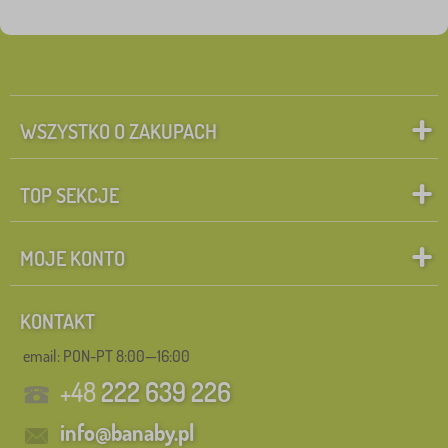
WSZYSTKO O ZAKUPACH
TOP SEKCJE
MOJE KONTO
KONTAKT
email: PON-PT 8:00—16:00
+48
222 639 226
info@banaby.pl