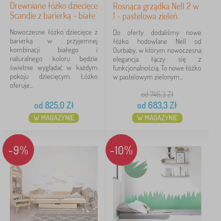
Drewniane łóżko dziecięce
Rosnąca grządka Nell 2 w
Scandie z barierką - białe
1 - pastelowa zieleń
Nowoczesne łóżko dziecięce z
Do oferty dodaliśmy nowe
barierką w przyjemnej
łóżko hodowlane Nell od
kombinacji białego i
Ourbaby, w którym nowoczesna
naturalnego koloru będzie
elegancja łączy się z
świetnie wyglądać w każdym
funkcjonalnością. To nowe łóżko
pokoju dziecięcym. Łóżko
w pastelowym zielonym...
oferuje...
od 746,3
Zł
od
825,0
Zł
od
683,3
Zł
W MAGAZYNIE
W MAGAZYNIE
-9%
-10%