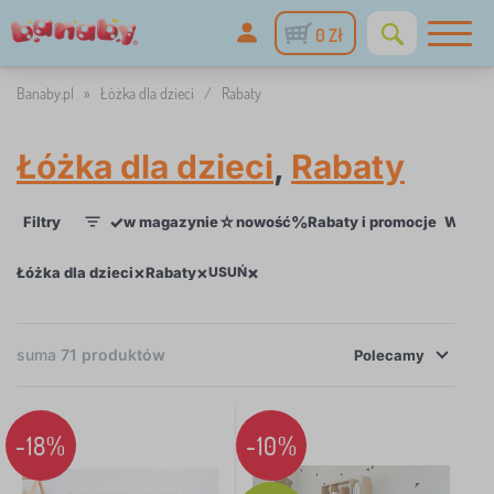
0 Zł
Banaby.pl
»
Łóżka dla dzieci
/
Rabaty
Łóżka dla dzieci
,
Rabaty
✓
☆
%
Filtry
w magazynie
nowość
Rabaty i promocje
Wymiar
1
×
×
×
Łóżka dla dzieci
Rabaty
USUŃ
suma
71
produktów
Polecamy
×
FILTRY
-18%
-10%