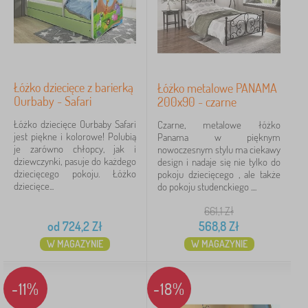
Łóżko dziecięce z barierką
Łóżko metalowe PANAMA
Ourbaby - Safari
200x90 - czarne
Łóżko dziecięce Ourbaby Safari
Czarne, metalowe łóżko
jest piękne i kolorowe! Polubią
Panama w pięknym
je zarówno chłopcy, jak i
nowoczesnym stylu ma ciekawy
dziewczynki, pasuje do każdego
design i nadaje się nie tylko do
dziecięcego pokoju. Łóżko
pokoju dziecięcego , ale także
dziecięce...
do pokoju studenckiego ....
661,1
Zł
od
724,2
Zł
568,8
Zł
W MAGAZYNIE
W MAGAZYNIE
-11%
-18%