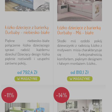
Łóżko dziecięce z barierką
Łóżko dziecięce z barierką
Ourbaby - niebiesko-białe
Ourbaby - Miś - białe
Piękne niebiesko-białe
Słodki miś ozdobi pokój
połączenie łóżka dziecięcego
dziewczynki z radością. Łóżko z
sprawi radość każdemu
motywem misia charakteryzuje
dziecku! Dziecięcy design łóżka
się funkcjonalnością,
pięknie rozświetli i uzupełni
komfortem, pięknym designem
zarówno pokój...
i łatwym montażem. Łóżko...
od
792,4
Zł
od
810,1
Zł
W MAGAZYNIE
W MAGAZYNIE
-11%
-14%