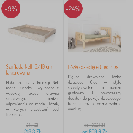
-9%
-24%
Szuflada Nell 13x110 cm -
Łóżko dziecięce Cleo Plus
lakierowana
Piękne drewniane łóżko
dziecięce Cleo w stylu
Mała szuflada z kolekcji Nell
skandynawskim to bardzo
marki Ourbaby , wykonana z
gustowny i nowoczesny
wysokiej jakości drewna
dodatek do pokoju dziecięcego.
sosnowego, będzie
Rozmiar łóżka można wybrać
odpowiednia do modeli łóżek,
według...
w których przestrzeń pod
łóżkiem...
241,1
Zł
od 1 062,1
Zł
219,3
Zł
od
809,6
Zł