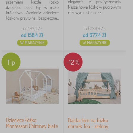
elegancja z praktycznością.
przemieni każde łóżko
Nasze nowe łóżko w pudrowym
dziecięce Leola Hip w małe
Rabaty
79
różowym odcieniu z...
✓
królestwo. Zamienia dziecięce
łóżko w przytulne i bezpieczne...
nowość
34
od 167,0
Zł
od 739,6
Zł
od
158,4
Zł
od
677,4
Zł
Typ
15
W MAGAZYNIE
W MAGAZYNIE
Marki
Tip
-12%
Usuń
FILTRACJA
Dziecięce łóżko
Baldachim na łóżko
Montessori Chimney białe
domek Tea - zielony