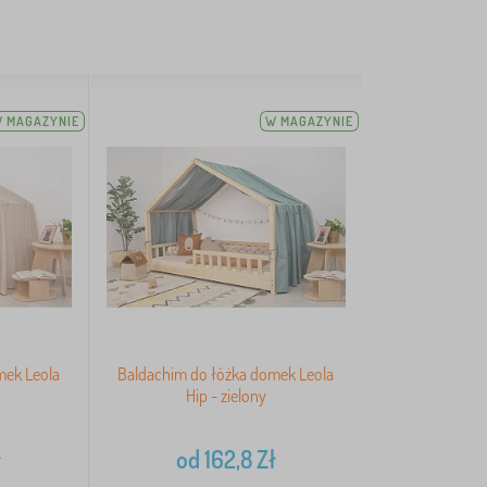
 MAGAZYNIE
W MAGAZYNIE
mek Leola
Baldachim do łóżka domek Leola
Hip - zielony
ł
od
162,8
Zł