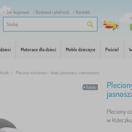
Jak kupować
Dostawa i płatność
Kontakt
P
dzieci
Materace dla dzieci
Meble dziecięce
Pościel
W
 łóżek
/
Pleciony ochraniacz - biały, jasnoszary i ciemnoszary
Plecion
Rabaty
jasnosz
Pleciony o
w łóżeczku.