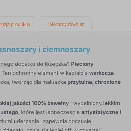
enzja produktu
Polecamy również
 jasnoszary i ciemnoszary
knego dodatku do łóżeczka?
Pleciony
. Ten ochronny element w kształcie
warkocza
czka, tworząc dla maluszka
przytulne, chronione
kiej jakości 100% bawełny
i wypełniony
lekkim
pustego
, które jest jednocześnie
antystatyczne i
e tłumi uderzenia i zapewnia poczucie
óżeczku czuje się lepiej niż w otwartej