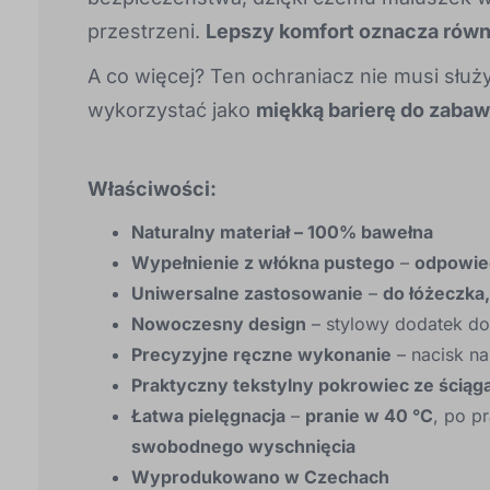
przestrzeni.
Lepszy komfort oznacza równ
A co więcej? Ten ochraniacz nie musi służ
wykorzystać jako
miękką barierę do zaba
Właściwości:
Naturalny materiał – 100% bawełna
Wypełnienie z włókna pustego
–
odpowied
Uniwersalne zastosowanie
–
do łóżeczka,
Nowoczesny design
– stylowy dodatek do
Precyzyjne ręczne wykonanie
– nacisk n
Praktyczny tekstylny pokrowiec ze ścią
Łatwa pielęgnacja
–
pranie w 40 °C
, po p
swobodnego wyschnięcia
Wyprodukowano w Czechach