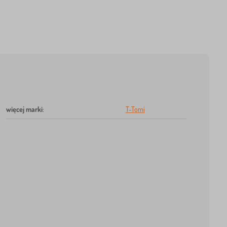
więcej marki
:
T-Tomi