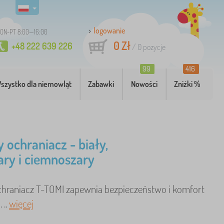
logowanie
ON-PT 8:00—16:00
0 Zł
+48 222 639 226
/
0
pozycje
99
416
szystko dla niemowląt
Zabawki
Nowości
Zniżki %
y ochraniacz - biały,
ary i ciemnoszary
chraniacz T-TOMI zapewnia bezpieczeństwo i komfort
 ..
więcej