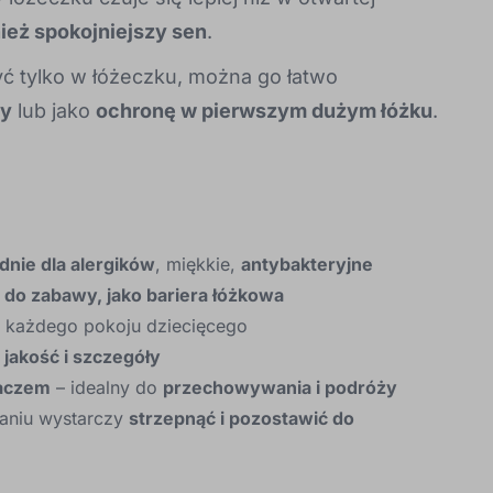
ież spokojniejszy sen
.
yć tylko w łóżeczku, można go łatwo
wy
lub jako
ochronę w pierwszym dużym łóżku
.
nie dla alergików
, miękkie,
antybakteryjne
 do zabawy, jako bariera łóżkowa
 każdego pokoju dziecięcego
a
jakość i szczegóły
gaczem
– idealny do
przechowywania i podróży
raniu wystarczy
strzepnąć i pozostawić do