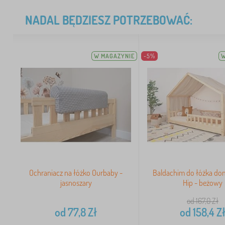
NADAL BĘDZIESZ POTRZEBOWAĆ:
W MAGAZYNIE
-5%
W
Ochraniacz na łóżko Ourbaby -
Baldachim do łóżka do
jasnoszary
Hip - beżowy
od 167,0
Zł
od
77,8
Zł
od
158,4
Z