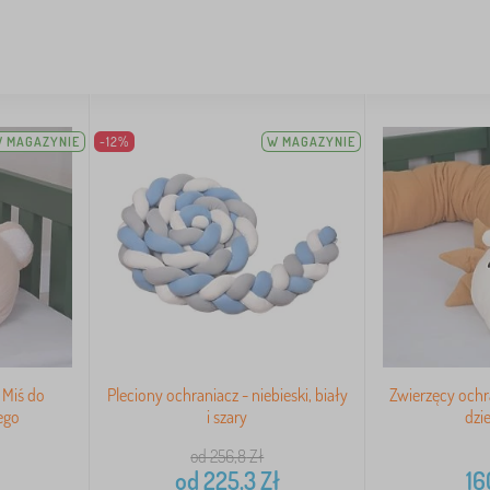
 MAGAZYNIE
-12%
W MAGAZYNIE
 Miś do
Pleciony ochraniacz - niebieski, biały
Zwierzęcy ochr
ego
i szary
dzi
od 256,8
Zł
od
225,3
Zł
16