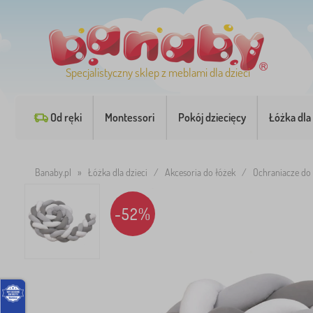
Specjalistyczny sklep z meblami dla dzieci
Od ręki
Montessori
Pokój dziecięcy
Łóżka dla 
Banaby.pl
»
Łóżka dla dzieci
/
Akcesoria do łóżek
/
Ochraniacze do
-52%