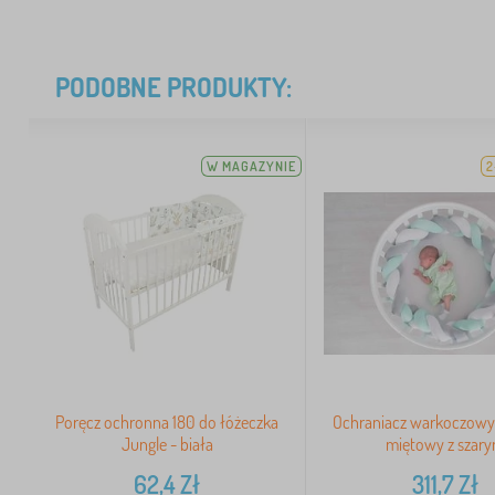
PODOBNE PRODUKTY:
W MAGAZYNIE
2
Poręcz ochronna 180 do łóżeczka
Ochraniacz warkoczowy
Jungle - biała
miętowy z szar
62,4
Zł
311,7
Zł