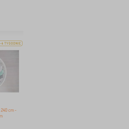
-4 TYGODNIE
 240 cm -
ym