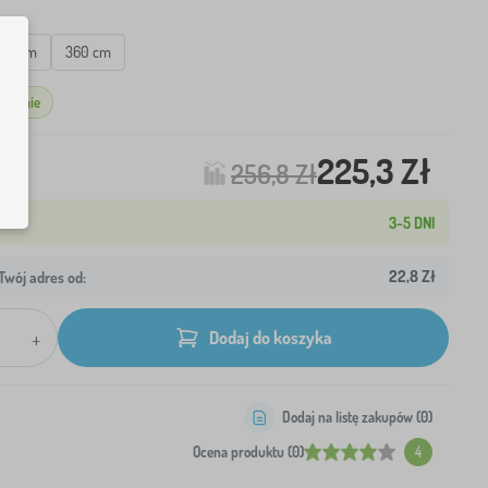
20 cm
360 cm
gazynie
225,3 Zł
256,8 Zł
3-5 DNI
22,8 Zł
wój adres od:
+
Dodaj do koszyka
Dodaj na listę zakupów (
0
)
Ocena produktu (0)
4