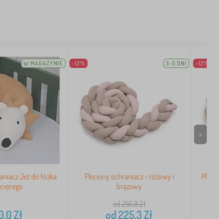
W MAGAZYNIE
-12%
3-5 DNI
-12%
>
aniacz Jeż do łóżka
Pleciony ochraniacz - różowy i
Pleci
ecięcego
brązowy
od 256,8
Zł
0,0
Zł
od
225,3
Zł