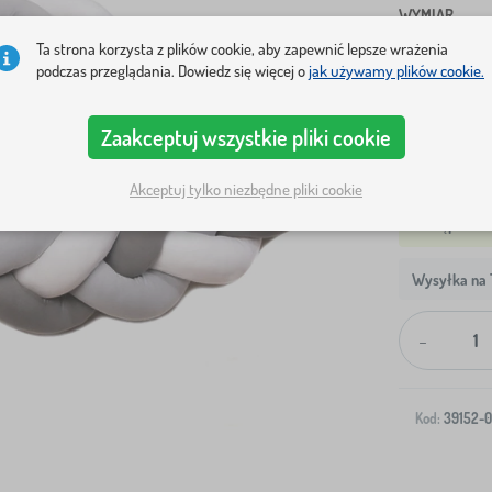
WYMIAR
Ta strona korzysta z plików cookie, aby zapewnić lepsze wrażenia
180 cm
2
podczas przeglądania. Dowiedz się więcej o
jak używamy plików cookie.
Pokaż w ma
Zaakceptuj wszystkie pliki cookie
Akceptuj tylko niezbędne pliki cookie
Wysyłka na T
-
Kod:
39152-0