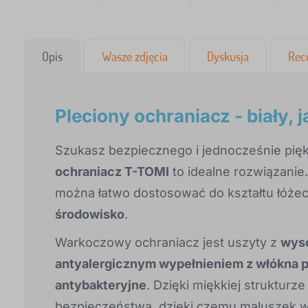
Opis
Wasze zdjęcia
Dyskusja
Rec
Pleciony ochraniacz - biały,
Szukasz bezpiecznego i jednocześnie pię
ochraniacz T-TOMI
to idealne rozwiązanie
można łatwo dostosować do kształtu łóże
środowisko
.
Warkoczowy ochraniacz jest uszyty z
wyso
antyalergicznym wypełnieniem z włókna 
antybakteryjne
. Dzięki miękkiej strukturz
bezpieczeństwa, dzięki czemu maluszek w ł