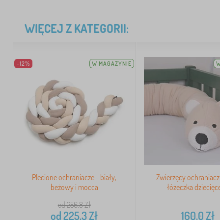
WIĘCEJ Z KATEGORII:
-12%
W MAGAZYNIE
W
Plecione ochraniacze - biały,
Zwierzęcy ochraniacz
beżowy i mocca
łóżeczka dziecięc
od 256,8
Zł
od
225,3
Zł
160,0
Zł