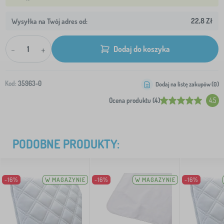
22,8 Zł
Wysyłka na Twój adres od:
-
+
Dodaj do koszyka
Kod:
35963-0
Dodaj na listę zakupów (
0
)
Ocena produktu (4)
4.5
PODOBNE PRODUKTY:
-16%
W MAGAZYNIE
-16%
W MAGAZYNIE
-16%