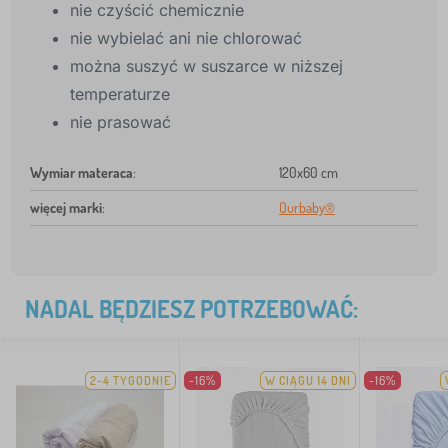
nie czyścić chemicznie
nie wybielać ani nie chlorować
można suszyć w suszarce w niższej
temperaturze
nie prasować
Wymiar materaca
:
120x60 cm
więcej marki
:
Ourbaby®
NADAL BĘDZIESZ POTRZEBOWAĆ:
2-4 TYGODNIE
-16%
W CIĄGU 14 DNI
-16%