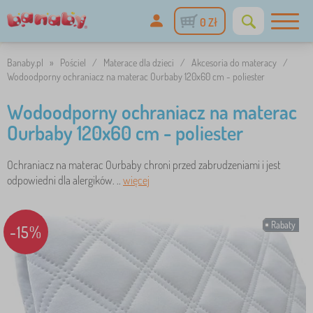
0 Zł
Banaby.pl
»
Pościel
/
Materace dla dzieci
/
Akcesoria do materacy
/
Wodoodporny ochraniacz na materac Ourbaby 120x60 cm - poliester
Wodoodporny ochraniacz na materac
Ourbaby 120x60 cm - poliester
Ochraniacz na materac Ourbaby chroni przed zabrudzeniami i jest
odpowiedni dla alergików. ..
więcej
Rabaty
-15%