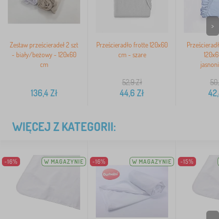
>
Zestaw prześcieradeł 2 szt
Prześcieradło frotte 120x60
Prześcierad
- biały/beżowy - 120x60
cm - szare
120x6
cm
jasnoni
52,9
Zł
50
136,4
Zł
44,6
Zł
42,
WIĘCEJ Z KATEGORII:
-16%
W MAGAZYNIE
-16%
W MAGAZYNIE
-15%