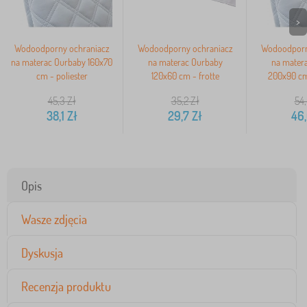
>
Wodoodporny ochraniacz
Wodoodporny ochraniacz
Wodoodporn
na materac Ourbaby 160x70
na materac Ourbaby
na mater
cm - poliester
120x60 cm - frotte
200x90 cm 
45,3
Zł
35,2
Zł
54
38,1
Zł
29,7
Zł
46
Opis
Wasze zdjęcia
Dyskusja
Recenzja produktu