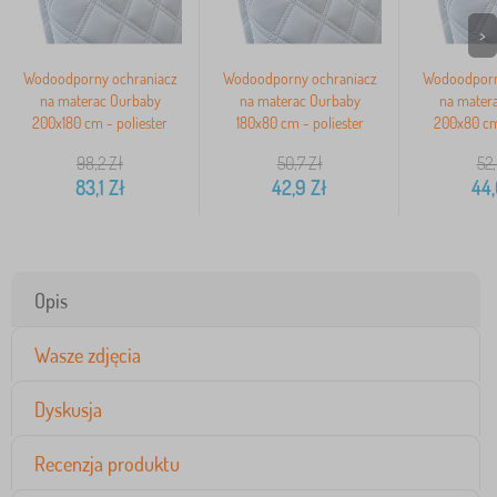
>
Wodoodporny ochraniacz
Wodoodporny ochraniacz
Wodoodporn
na materac Ourbaby
na materac Ourbaby
na mater
200x180 cm - poliester
180x80 cm - poliester
200x80 cm 
98,2
Zł
50,7
Zł
52
83,1
Zł
42,9
Zł
44
Opis
Wasze zdjęcia
Dyskusja
Recenzja produktu