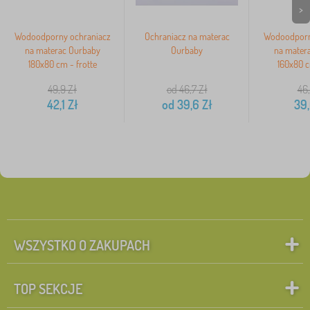
>
Wodoodporny ochraniacz
Ochraniacz na materac
Wodoodporn
na materac Ourbaby
Ourbaby
na mater
180x80 cm - frotte
160x80 c
49,9
Zł
od 46,7
Zł
46
42,1
Zł
od
39,6
Zł
39
WSZYSTKO O ZAKUPACH
TOP SEKCJE