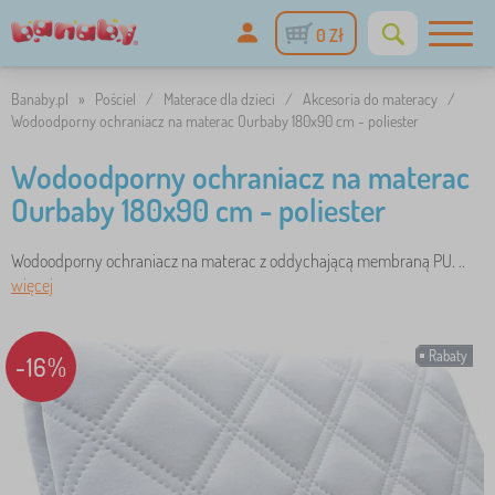
0 Zł
Banaby.pl
»
Pościel
/
Materace dla dzieci
/
Akcesoria do materacy
/
Wodoodporny ochraniacz na materac Ourbaby 180x90 cm - poliester
Wodoodporny ochraniacz na materac
Ourbaby 180x90 cm - poliester
Wodoodporny ochraniacz na materac z oddychającą membraną PU. ..
więcej
Rabaty
-16%