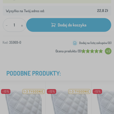
22,8 Zł
Wysyłka na Twój adres od:
-
+
Dodaj do koszyka
Kod:
35969-0
Dodaj na listę zakupów (
0
)
Ocena produktu (9)
4.9
PODOBNE PRODUKTY:
-15%
1-3 TYGODNIE
-15%
1-3 TYGODNIE
-15%