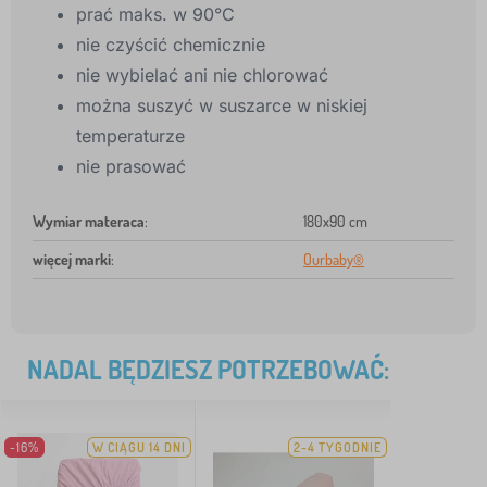
prać maks. w 90°C
nie czyścić chemicznie
nie wybielać ani nie chlorować
można suszyć w suszarce w niskiej
temperaturze
nie prasować
Wymiar materaca
:
180x90 cm
więcej marki
:
Ourbaby®
NADAL BĘDZIESZ POTRZEBOWAĆ:
-16%
W CIĄGU 14 DNI
2-4 TYGODNIE