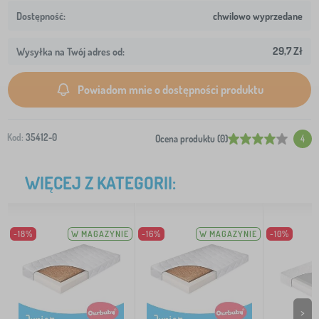
chwilowo wyprzedane
29,7 Zł
Wysyłka na Twój adres od:
Powiadom mnie o dostępności produktu
Kod:
35412-0
Ocena produktu (0)
4
WIĘCEJ Z KATEGORII:
-18%
W MAGAZYNIE
-16%
W MAGAZYNIE
-10%
>