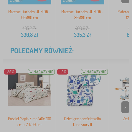
Materac Ourbaby JUNIOR -
Materac Ourbaby JUNIOR -
Materac 
90x190 cm
80x180 cm
120
405,2
Zł
400,6
Zł
6
330,8
Zł
335,3
Zł
60
POLECAMY RÓWNIEŻ:
-29%
W MAGAZYNIE
-12%
W MAGAZYNIE
>
Pościel Magia Zima 140x200
Dziecięce prześcieradło
Zesta
cm + 70x90 cm
Dinozaury II