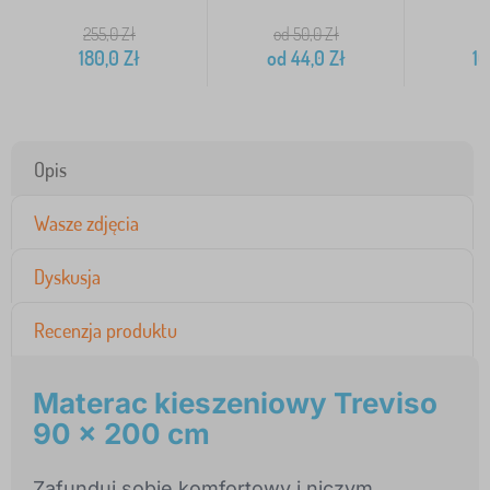
255,0
Zł
od 50,0
Zł
180,0
Zł
od
44,0
Zł
10
Opis
Wasze zdjęcia
Dyskusja
Recenzja produktu
Materac kieszeniowy Treviso
90 x 200 cm
Zafunduj sobie komfortowy i niczym