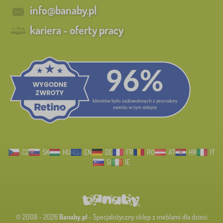
info@banaby.pl
kariera - oferty pracy
CZ
SK
HU
EN
DE
FR
RO
AT
HR
IT
SI
IE
© 2008 - 2026
Banaby.pl
- Specjalistyczny sklep z meblami dla dzieci