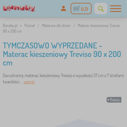
0 Zł
Banaby.pl
»
Pościel
/
Materace dla dzieci
/
Materac kieszeniowy Treviso
90 x 200 cm
TYMCZASOWO WYPRZEDANE -
Materac kieszeniowy Treviso 90 x 200
cm
Dwustronny materac kieszeniowy Treviso o wysokości 17 cm z 7 strefami
twardości. ..
więcej
Rabaty