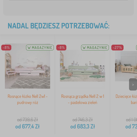
NADAL BĘDZIESZ POTRZEBOWAĆ:
-8%
W MAGAZYNIE
-8%
W MAGAZYNIE
-27%
>
Rosnące łóżko Nell 2w1 -
Rosnąca grządka Nell 2 w 1
Dziecięce łóż
pudrowy róż
- pastelowa zieleń
bar
od 739,6
Zł
od 746,3
Zł
od 1 0
od
677,4
Zł
od
683,3
Zł
od
73