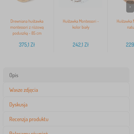
>
Drewniana huśtawka
Huśtawka Montessori -
Huśtawka M
montessori z różową
kolor biały
natu
poduszką - 85 cm
375,1
Zł
242,1
Zł
229
Opis
Wasze zdjęcia
Dyskusja
Recenzja produktu
Polecamy również