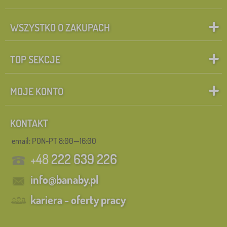
WSZYSTKO O ZAKUPACH
TOP SEKCJE
MOJE KONTO
KONTAKT
email: PON-PT 8:00—16:00
+48
222 639 226
info@banaby.pl
kariera - oferty pracy