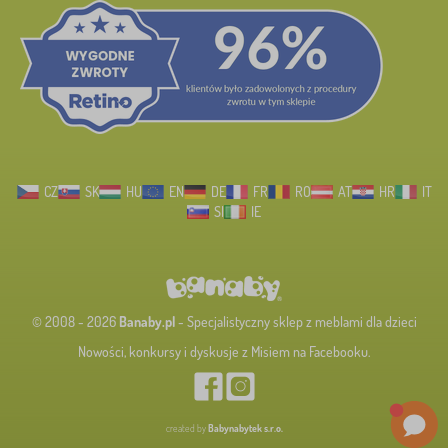
CZ
SK
HU
EN
DE
FR
RO
AT
HR
IT
SI
IE
© 2008 - 2026
Banaby.pl
- Specjalistyczny sklep z meblami dla dzieci
Nowości, konkursy i dyskusje z Misiem na Facebooku.
created by
Babynabytek s.r.o.