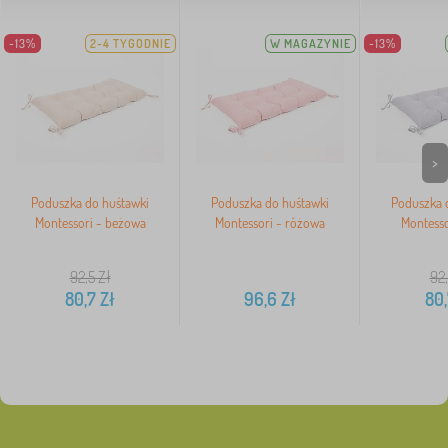
-13%
2-4 TYGODNIE
W MAGAZYNIE
-13%
>
Poduszka do huśtawki
Poduszka do huśtawki
Poduszka 
Montessori - beżowa
Montessori - różowa
Montesso
92,5
Zł
92
80,7
Zł
96,6
Zł
80