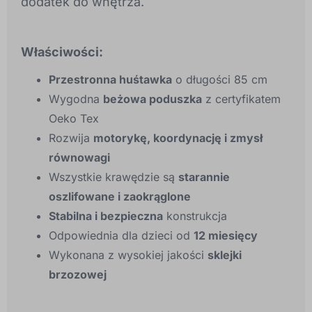
dodatek do wnętrza.
Właściwości:
Przestronna huśtawka
o długości 85 cm
Wygodna
beżowa poduszka
z certyfikatem
Oeko Tex
Rozwija
motorykę, koordynację i zmysł
równowagi
Wszystkie krawędzie są
starannie
oszlifowane i zaokrąglone
Stabilna i bezpieczna
konstrukcja
Odpowiednia dla dzieci od
12 miesięcy
Wykonana z wysokiej jakości
sklejki
brzozowej