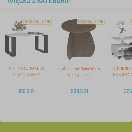
WIĘCEJ Z KATEGORII:
W CIĄGU 14 DNI
W CIĄGU 14 DNI
>
STOLIK KAWOWY NOX
Stolik boczny Noku 50 cm,
STOLIK KO
BIAŁY / CZARNY
ciemny orzech
NA KÓŁKACH
159,5
Zł
539,5
Zł
325