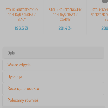
STOLIK KONFERENCYJNY
STOLIK KONFERENCYJNY
STOLIK KO
DOMI DĄB SONOMA /
DOMI DĄB CRAFT /
ROCKFORD D
BIAŁY
CZARNY
BI
196,5
Zł
201,4
Zł
289
Opis
Wasze zdjęcia
Dyskusja
Recenzja produktu
Polecamy również