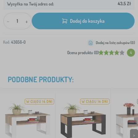
43,5 Zł
Wysyłka na Twój adres od:
-
+
Dodaj do koszyka
Kod:
43656-0
Dodaj na listę zakupów (
0
)
Ocena produktu (0)
4
PODOBNE PRODUKTY:
W CIĄGU 14 DNI
W CIĄGU 14 DNI
>