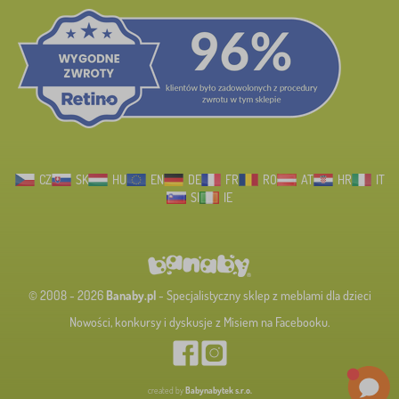
CZ
SK
HU
EN
DE
FR
RO
AT
HR
IT
SI
IE
© 2008 - 2026
Banaby.pl
- Specjalistyczny sklep z meblami dla dzieci
Nowości, konkursy i dyskusje z Misiem na Facebooku.
created by
Babynabytek s.r.o.