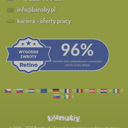
info@banaby.pl
kariera - oferty pracy
CZ
SK
HU
EN
DE
FR
RO
AT
HR
IT
SI
IE
© 2008 - 2026
Banaby.pl
- Specjalistyczny sklep z meblami dla dzieci