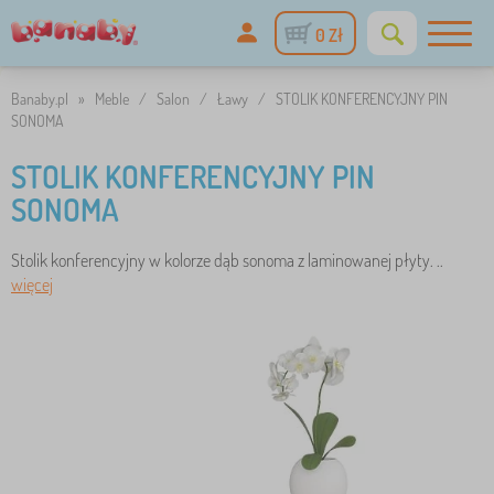
0 Zł
Banaby.pl
»
Meble
/
Salon
/
Ławy
/
STOLIK KONFERENCYJNY PIN
SONOMA
STOLIK KONFERENCYJNY PIN
SONOMA
Stolik konferencyjny w kolorze dąb sonoma z laminowanej płyty. ..
więcej