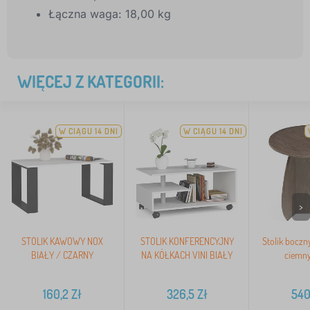
Łączna waga: 18,00 kg
WIĘCEJ Z KATEGORII:
W CIĄGU 14 DNI
W CIĄGU 14 DNI
>
STOLIK KAWOWY NOX
STOLIK KONFERENCYJNY
Stolik boczn
BIAŁY / CZARNY
NA KÓŁKACH VINI BIAŁY
ciemny
160,2
Zł
326,5
Zł
540