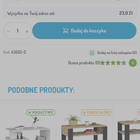
23,0 Zł
Wysyłka na Twój adres od:
-
+
Dodaj do koszyka
Kod:
43662-0
Dodaj na listę zakupów (
0
)
Ocena produktu (0)
4
PODOBNE PRODUKTY:
W MAGAZYNIE
W CIĄGU 14 DNI