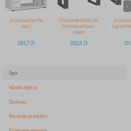
>
STOLIK KAWOWY PIN
STOLIK KONFERENCYJNY
STOLIK K
BIAŁY
DOMI DĄB ARTISAN /
DĄB ARTIS
CZARNY
265,7
Zł
202,9
Zł
211
Opis
Wasze zdjęcia
Dyskusja
Recenzja produktu
Polecamy również