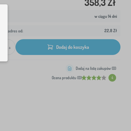
358,3 Zł
w ciągu 14 dni
22,8 Zł
wój adres od:
+
Dodaj do koszyka
Dodaj na listę zakupów (
0
)
Ocena produktu (0)
4