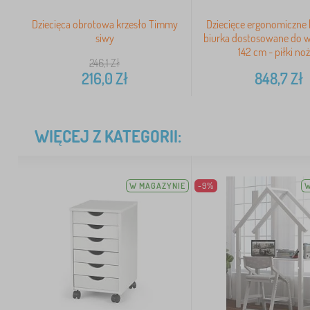
Dziecięca obrotowa krzesło Timmy
Dziecięce ergonomiczne 
siwy
biurka dostosowane do w
142 cm - piłki no
246,1
Zł
216,0
Zł
848,7
Zł
WIĘCEJ Z KATEGORII:
W MAGAZYNIE
-9%
W