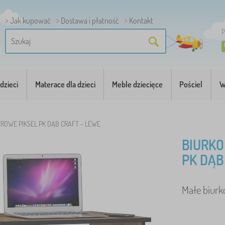
Jak kupować
Dostawa i płatność
Kontakt
P
dzieci
Materace dla dzieci
Meble dziecięce
Pościel
W
ROWE PIKSEL PK DĄB CRAFT - LEWE
BIURKO
PK DĄB
Małe biurko