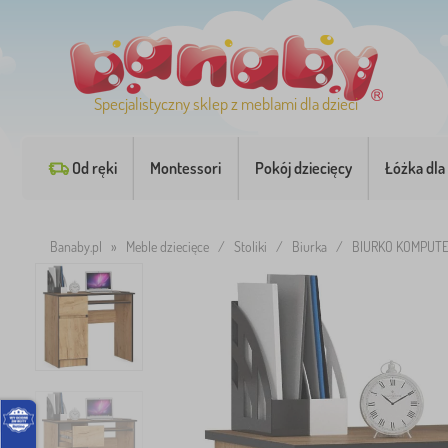
Specjalistyczny sklep z meblami dla dzieci
Od ręki
Montessori
Pokój dziecięcy
Łóżka dla 
Banaby.pl
»
Meble dziecięce
/
Stoliki
/
Biurka
/
BIURKO KOMPUTE