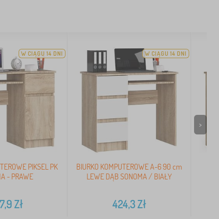
W CIĄGU 14 DNI
W CIĄGU 14 DNI
>
TEROWE PIKSEL PK
BIURKO KOMPUTEROWE A-6 90 cm
BIU
A - PRAWE
LEWE DĄB SONOMA / BIAŁY
7,9
Zł
424,3
Zł