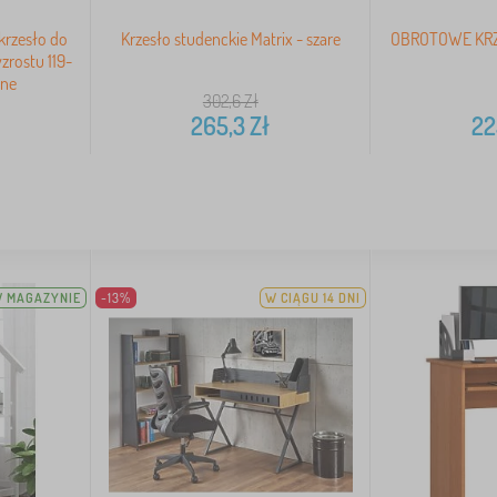
krzesło do
Krzesło studenckie Matrix - szare
OBROTOWE KRZ
zrostu 119-
żne
302,6
Zł
265,3
Zł
22
 MAGAZYNIE
-13%
W CIĄGU 14 DNI