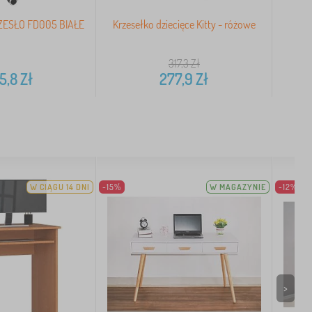
ESŁO FD005 BIAŁE
Krzesełko dziecięce Kitty - różowe
Krz
317,3
Zł
5,8
Zł
277,9
Zł
W CIĄGU 14 DNI
-15%
W MAGAZYNIE
-12%
>