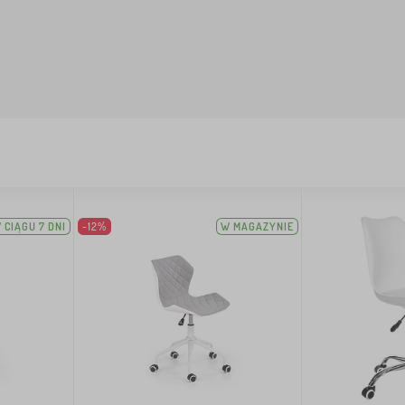
 CIĄGU 7 DNI
-12%
W MAGAZYNIE