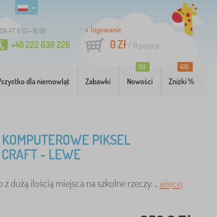
logowanie
ON-PT 8:00—16:00
0 Zł
+48 222 639 226
/
0
pozycje
99
416
szystko dla niemowląt
Zabawki
Nowości
Zniżki %
 KOMPUTEROWE PIKSEL
 CRAFT - LEWE
 z dużą ilością miejsca na szkolne rzeczy. ..
więcej