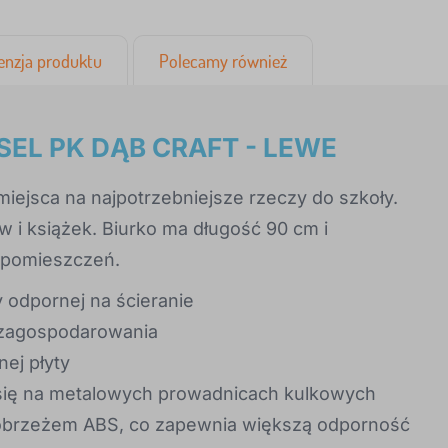
enzja produktu
Polecamy również
EL PK DĄB CRAFT - LEWE
 miejsca na najpotrzebniejsze rzeczy do szkoły.
 i książek. Biurko ma długość 90 cm i
h pomieszczeń.
y odpornej na ścieranie
o zagospodarowania
ej płyty
ą się na metalowych prowadnicach kulkowych
obrzeżem ABS, co zapewnia większą odporność