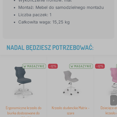
Wykończenie frontów: mat
Montaż: Mebel do samodzielnego montażu
Liczba paczek: 1
Całkowita waga: 15,25 kg
NADAL BĘDZIESZ POTRZEBOWAĆ:
W MAGAZYNIE
-12%
W MAGAZYNIE
-12%
>
Ergonomiczne krzesło do
Krzesło studenckie Matrix -
Dziecięce 
biurka dostosowane do
szare
krzesło 