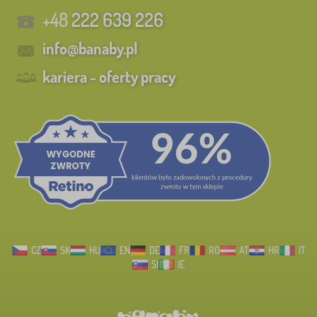
+48
222 639 226
info@banaby.pl
kariera - oferty pracy
CZ
SK
HU
EN
DE
FR
RO
AT
HR
IT
SI
IE