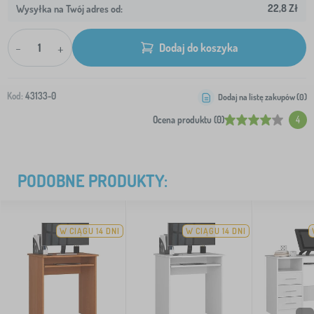
22,8 Zł
Wysyłka na Twój adres od:
-
+
Dodaj do koszyka
Kod:
43133-0
Dodaj na listę zakupów (
0
)
Ocena produktu (0)
4
PODOBNE PRODUKTY:
W CIĄGU 14 DNI
W CIĄGU 14 DNI