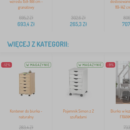
wzrostu 159-188 cm -
dostosowane
granatowy
119-142 c
695,2
Zł
302,6
Zł
806
693,4
Zł
265,3
Zł
707
WIĘCEJ Z KATEGORII:
-12%
W MAGAZYNIE
W MAGAZYNIE
-9%
>
Kontener do biurka -
Pojemnik Simon z 2
Biurko w ks
naturalny
szufladami
FRANK 
283,4
Zł
733