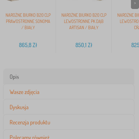
>
NAROŻNE BIURKO B20 CLP
NAROŻNE BIURKO B20 CLP
NAROŻNE BI
PRAWOSTRONNE SONOMA
LEWOSTRONNE PK DĄB
LEWOSTRO
/ BIAŁY
ARTISAN / BIAŁY
CR
865,8
Zł
850,1
Zł
825
Opis
Wasze zdjęcia
Dyskusja
Recenzja produktu
Polecamy również