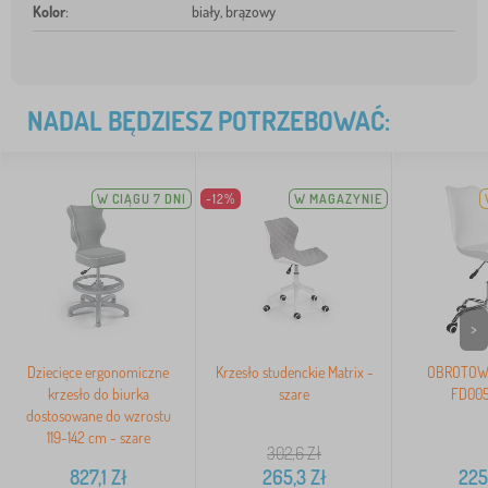
Kolor
:
biały, brązowy
NADAL BĘDZIESZ POTRZEBOWAĆ:
W CIĄGU 7 DNI
-12%
W MAGAZYNIE
>
Dziecięce ergonomiczne
Krzesło studenckie Matrix -
OBROTOW
krzesło do biurka
szare
FD005
dostosowane do wzrostu
119-142 cm - szare
302,6
Zł
827,1
Zł
265,3
Zł
225