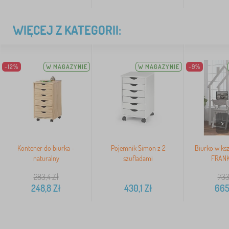
WIĘCEJ Z KATEGORII:
-12%
W MAGAZYNIE
W MAGAZYNIE
-9%
>
Kontener do biurka -
Pojemnik Simon z 2
Biurko w ks
naturalny
szufladami
FRANK 
283,4
Zł
733
248,8
Zł
430,1
Zł
665