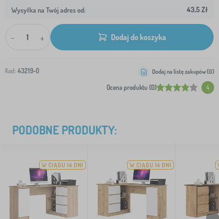
43,5 Zł
Wysyłka na Twój adres od:
-
+
Dodaj do koszyka
Kod:
43219-0
Dodaj na listę zakupów (
0
)
Ocena produktu (0)
4
PODOBNE PRODUKTY:
W CIĄGU 14 DNI
W CIĄGU 14 DNI