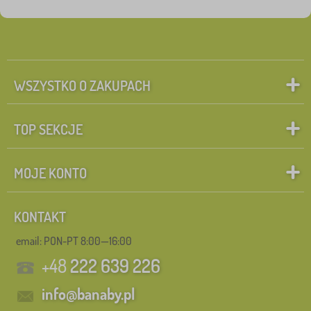
WSZYSTKO O ZAKUPACH
TOP SEKCJE
MOJE KONTO
KONTAKT
email: PON-PT 8:00—16:00
+48
222 639 226
info@banaby.pl