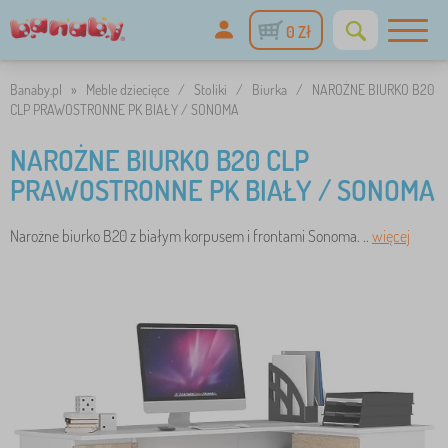
0 Zł
Banaby.pl
»
Meble dziecięce
/
Stoliki
/
Biurka
/
NAROŻNE BIURKO B20
CLP PRAWOSTRONNE PK BIAŁY / SONOMA
NAROŻNE BIURKO B20 CLP
PRAWOSTRONNE PK BIAŁY / SONOMA
Narożne biurko B20 z białym korpusem i frontami Sonoma. ..
więcej