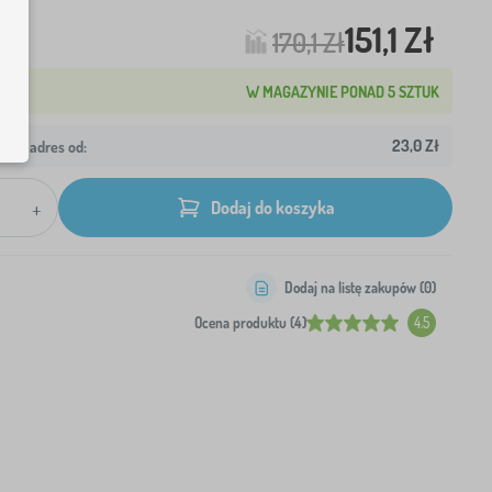
151,1 Zł
170,1 Zł
W MAGAZYNIE PONAD 5 SZTUK
23,0 Zł
wój adres od:
+
Dodaj do koszyka
Dodaj na listę zakupów (
0
)
Ocena produktu (4)
4.5