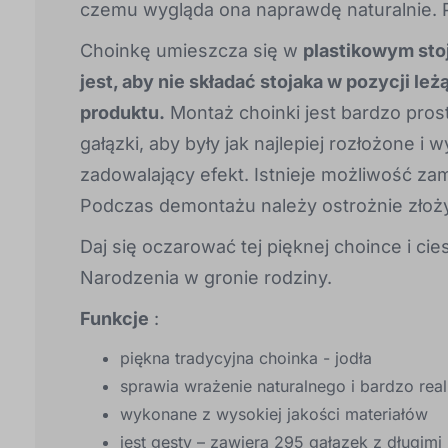
czemu wygląda ona naprawdę naturalnie. Po
Choinkę umieszcza się w
plastikowym sto
jest, aby nie składać stojaka w pozycji l
produktu.
Montaż choinki jest bardzo pros
gałązki, aby były jak najlepiej rozłożone 
zadowalający efekt. Istnieje możliwość 
Podczas demontażu należy ostrożnie złoży
Daj się oczarować tej pięknej choince i ci
Narodzenia w gronie rodziny.
Funkcje
:
piękna tradycyjna choinka - jodła
sprawia wrażenie naturalnego i bardzo rea
wykonane z wysokiej jakości materiałów
jest gęsty – zawiera 295 gałązek z długimi 