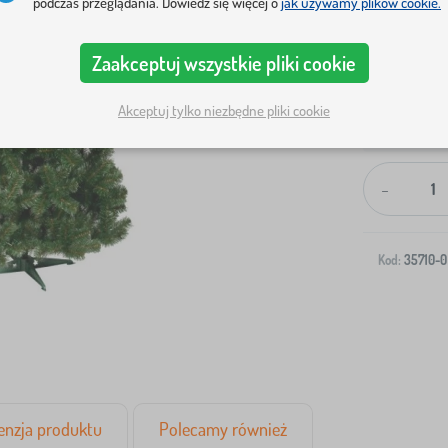
podczas przeglądania. Dowiedz się więcej o
jak używamy plików cookie.
Zaakceptuj wszystkie pliki cookie
Akceptuj tylko niezbędne pliki cookie
Wysyłka na T
-
Kod:
35710-0
enzja produktu
Polecamy również