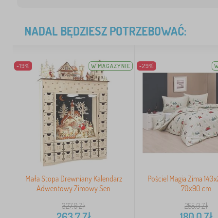
NADAL BĘDZIESZ POTRZEBOWAĆ:
-19%
W MAGAZYNIE
-29%
W
Mała Stopa Drewniany Kalendarz
Pościel Magia Zima 140
Adwentowy Zimowy Sen
70x90 cm
327,0
Zł
255,0
Zł
263,7
Zł
180,0
Zł