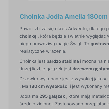
Choinka Jodła Amelia 180cm
Powoli zbliża się okres Adwentu, dlatego
choinkę
, która będzie świetnie wygląda
niego prawdziwą magię Świąt. To
gustown
realistyczne wrażenie.
Choinka jest
bardzo stabilna
i można na ni
dużej liczbie gałązek jest
drzewem gęsty
Drzewko wykonane jest z wysokiej jakośc
. Ma
180 cm wysokości
i jest wykonany me
Jodła ma
295 gałązek
, które mają metalicz
średnio zielonej. Zastosowano przeplatanie