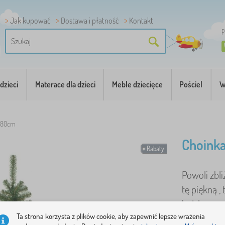
Jak kupować
Dostawa i płatność
Kontakt
P
dzieci
Materace dla dzieci
Meble dziecięce
Pościel
W
 180cm
Choink
Rabaty
Powoli zbl
tę piękną ,
każdym no
Ta strona korzysta z plików cookie, aby zapewnić lepsze wrażenia