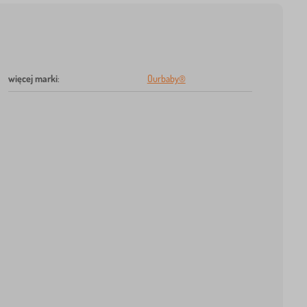
więcej marki
:
Ourbaby®