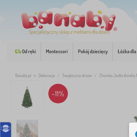
Specjalistyczny sklep z meblami dla dzieci
Od ręki
Montessori
Pokój dziecięcy
Łóżka dla 
Banaby.pl
»
Dekoracje
/
Świąteczna drzew
/
Choinka Jodła Amelia
-11%