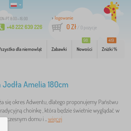
logowanie
ON-PT 8:00—16:00
0 Zł
+48 222 639 226
/
0
pozycje
98
419
szystko dla niemowląt
Zabawki
Nowości
Zniżki %
a Jodła Amelia 180cm
iża się okres Adwentu, dlatego proponujemy Państwu
 tradycyjną choinkę , która będzie świetnie wyglądać w
woczesnym domu i ..
więcej