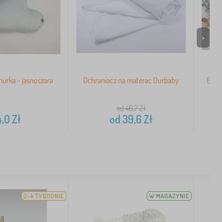
>
urka - jasnoszara
Ochraniacz na materac Ourbaby
Bald
od 46,7
Zł
4,0
Zł
od
39,6
Zł
2-4 TYGODNIE
W MAGAZYNIE