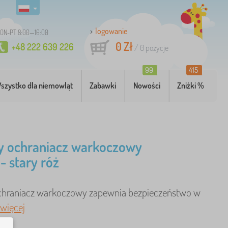
logowanie
ON-PT 8:00—16:00
0 Zł
+48 222 639 226
/
0
pozycje
99
415
szystko dla niemowląt
Zabawki
Nowości
Zniżki %
y ochraniacz warkoczowy
- stary róż
chraniacz warkoczowy zapewnia bezpieczeństwo w
więcej