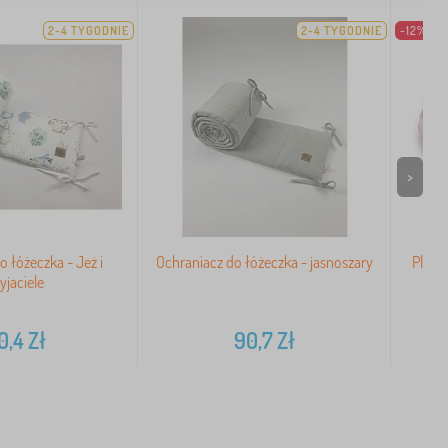
2-4 TYGODNIE
2-4 TYGODNIE
-12%
>
o łóżeczka - Jeż i
Ochraniacz do łóżeczka - jasnoszary
Pleci
yjaciele
0,4
Zł
90,7
Zł