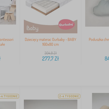
Montessori
Dziecięcy materac Ourbaby - BABY
Poduszka chm
iałe
160x80 cm
304,8
Zł
ł
277,7
Zł
8
-4 TYGODNIE
2-4 TYGODNIE