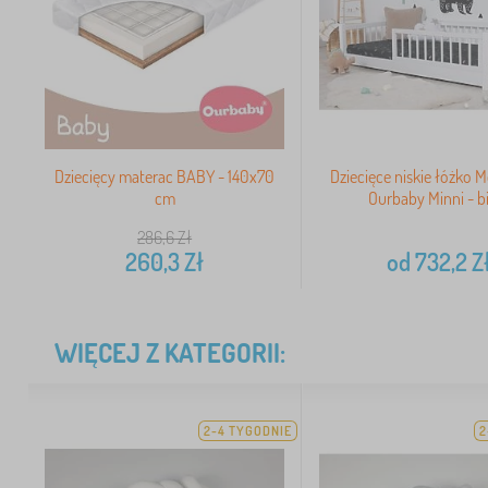
Dziecięcy materac BABY - 140x70
Dziecięce niskie łóżko 
cm
Ourbaby Minni - b
286,6
Zł
260,3
Zł
od
732,2
Z
WIĘCEJ Z KATEGORII:
2-4 TYGODNIE
2