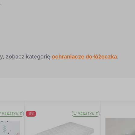
r
zy, zobacz kategorię
ochraniacze do łóżeczka
.
 MAGAZYNIE
-9%
W MAGAZYNIE