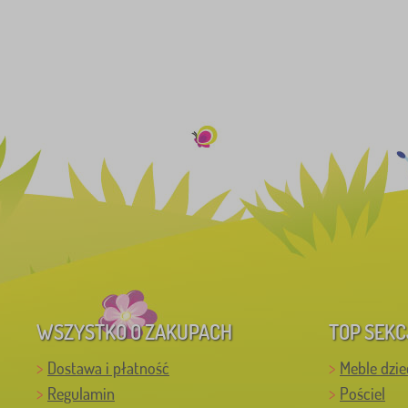
WSZYSTKO O ZAKUPACH
TOP SEKC
Dostawa i płatność
Meble dzie
Regulamin
Pościel