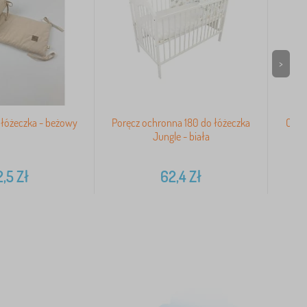
>
 łóżeczka - beżowy
Poręcz ochronna 180 do łóżeczka
Ochr
Jungle - biała
2,5
Zł
62,4
Zł