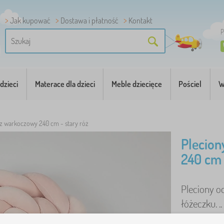
Jak kupować
Dostawa i płatność
Kontakt
P
dzieci
Materace dla dzieci
Meble dziecięce
Pościel
W
cz warkoczowy 240 cm - stary róż
Plecion
240 cm 
Pleciony o
łóżeczku. ..