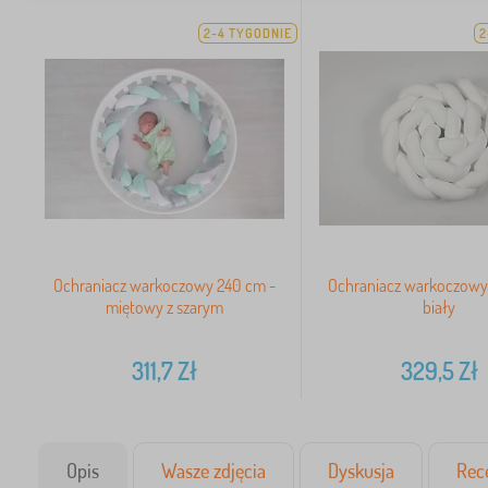
2-4 TYGODNIE
2
Ochraniacz warkoczowy 240 cm -
Ochraniacz warkoczowy
miętowy z szarym
biały
311,7
Zł
329,5
Zł
Opis
Wasze zdjęcia
Dyskusja
Rec