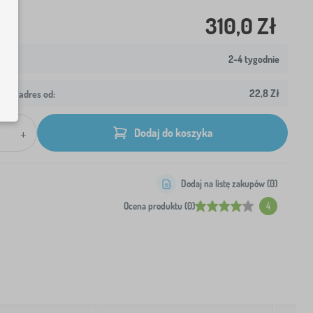
310,0 Zł
2-4 tygodnie
22,8 Zł
wój adres od:
+
Dodaj do koszyka
Dodaj na listę zakupów (
0
)
Ocena produktu (0)
4