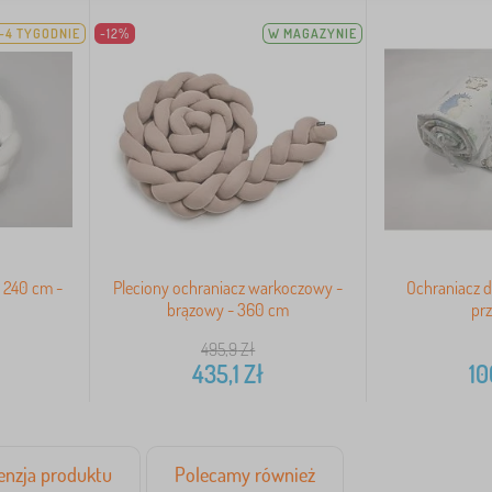
-4 TYGODNIE
-12%
W MAGAZYNIE
 240 cm -
Pleciony ochraniacz warkoczowy -
Ochraniacz d
brązowy - 360 cm
prz
495,9
Zł
435,1
Zł
10
enzja produktu
Polecamy również