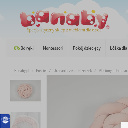
Specjalistyczny sklep z meblami dla dzieci
Od ręki
Montessori
Pokój dziecięcy
Łóżka dla 
Banaby.pl
»
Pościel
/
Ochraniacze do łóżeczek
/
Pleciony ochrania