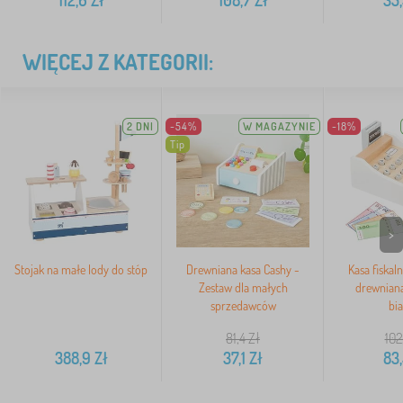
112,6
Zł
108,7
Zł
35,
WIĘCEJ Z KATEGORII:
2 DNI
-54%
W MAGAZYNIE
-18%
Tip
>
Stojak na małe lody do stóp
Drewniana kasa Cashy -
Kasa fiskal
Zestaw dla małych
drewniana
sprzedawców
bi
81,4
Zł
102
388,9
Zł
37,1
Zł
83,