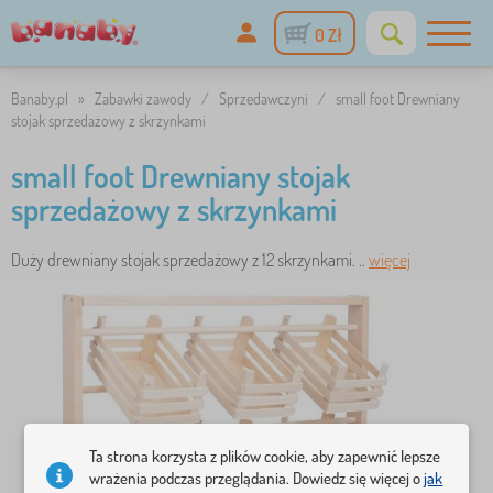
0 Zł
Banaby.pl
»
Zabawki zawody
/
Sprzedawczyni
/
small foot Drewniany
stojak sprzedażowy z skrzynkami
small foot Drewniany stojak
sprzedażowy z skrzynkami
Duży drewniany stojak sprzedażowy z 12 skrzynkami. ..
więcej
Ta strona korzysta z plików cookie, aby zapewnić lepsze
wrażenia podczas przeglądania. Dowiedz się więcej o
jak