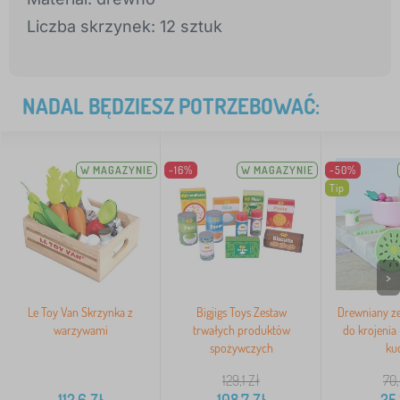
Liczba skrzynek: 12 sztuk
NADAL BĘDZIESZ POTRZEBOWAĆ:
W MAGAZYNIE
-16%
W MAGAZYNIE
-50%
Tip
>
Le Toy Van Skrzynka z
Bigjigs Toys Zestaw
Drewniany z
warzywami
trwałych produktów
do krojenia
spożywczych
ku
129,1
Zł
70