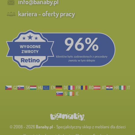
info@banaby.pl
kariera - oferty pracy
CZ
SK
HU
EN
DE
FR
RO
AT
HR
IT
SI
IE
© 2008 - 2026
Banaby.pl
- Specjalistyczny sklep z meblami dla dzieci