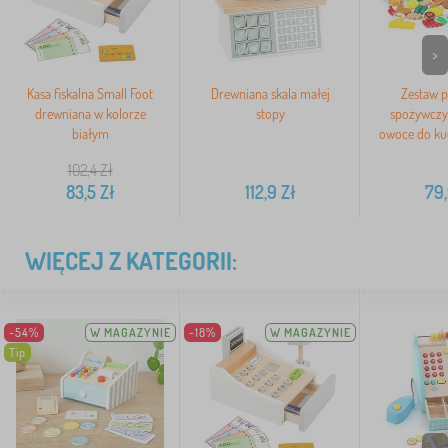
>
Kasa fiskalna Small Foot
Drewniana skala małej
Zestaw 
drewniana w kolorze
stopy
spożywczy
białym
owoce do kuc
102,4
Zł
83,5
Zł
112,9
Zł
79
WIĘCEJ Z KATEGORII:
-54%
W MAGAZYNIE
-18%
W MAGAZYNIE
Tip