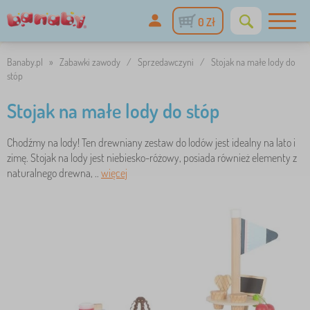
0 Zł
Banaby.pl
»
Zabawki zawody
/
Sprzedawczyni
/
Stojak na małe lody do
stóp
Stojak na małe lody do stóp
Chodźmy na lody! Ten drewniany zestaw do lodów jest idealny na lato i
zimę. Stojak na lody jest niebiesko-różowy, posiada również elementy z
naturalnego drewna, ..
więcej