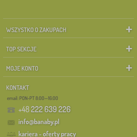
WSZYSTKO O ZAKUPACH
TOP SEKCJE
MOJE KONTO
KONTAKT
email: PON-PT 8:00—16:00
+48
222 639 226
info@banaby.pl
kariera - oferty pracy