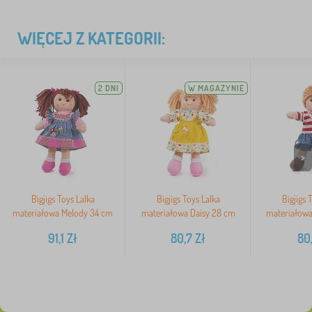
WIĘCEJ Z KATEGORII:
2 DNI
W MAGAZYNIE
>
Bigjigs Toys Lalka
Bigjigs Toys Lalka
Bigjigs 
materiałowa Melody 34 cm
materiałowa Daisy 28 cm
materiałowa
91,1
Zł
80,7
Zł
80,