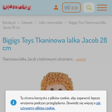
0 Zł
Banaby.pl
»
Zabawki
/
Lalki i niemowlęta
/
Bigjigs Toys Tkaninowa lalka
Jacob 28 cm
Bigjigs Toys Tkaninowa lalka Jacob 28
cm
Tkaninowa lalka Jacob z kolorowymi ubraniami. ..
więcej
Ta strona korzysta z plików cookie, aby zapewnić lepsze
wrażenia podczas przeglądania. Dowiedz się więcej o
jak
używamy plików cookie.