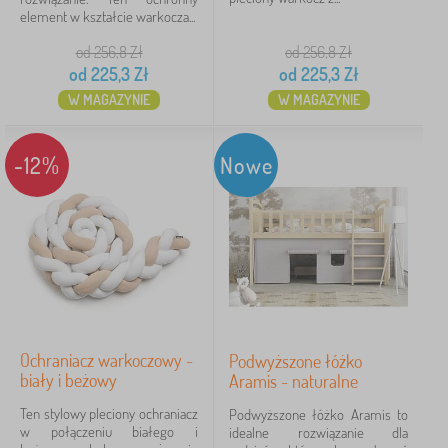
element w kształcie warkocza...
od 256,8
Zł
od 256,8
Zł
od
225,3
Zł
od
225,3
Zł
W MAGAZYNIE
W MAGAZYNIE
-12%
Nowe
Ochraniacz warkoczowy -
Podwyższone łóżko
biały i beżowy
Aramis - naturalne
Ten stylowy pleciony ochraniacz
Podwyższone łóżko Aramis to
w połączeniu białego i
idealne rozwiązanie dla