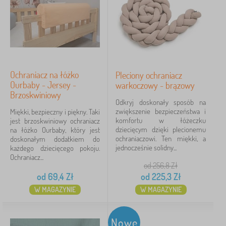
Ochraniacz na łóżko
Pleciony ochraniacz
Ourbaby - Jersey -
warkoczowy - brązowy
Brzoskwiniowy
Odkryj doskonały sposób na
zwiększenie bezpieczeństwa i
Miękki, bezpieczny i piękny. Taki
komfortu w łóżeczku
jest brzoskwiniowy ochraniacz
dziecięcym dzięki plecionemu
na łóżko Ourbaby, który jest
ochraniaczowi. Ten miękki, a
doskonałym dodatkiem do
jednocześnie solidny...
każdego dziecięcego pokoju.
Ochraniacz...
od 256,8
Zł
od
69,4
Zł
od
225,3
Zł
W MAGAZYNIE
W MAGAZYNIE
Nowe