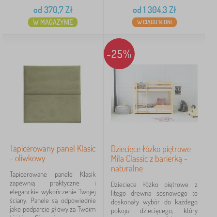
od
370,7
Zł
od
1 304,3
Zł
białe
80
W MAGAZYNIE
W CIĄGU 14 DNI
naturalne
54
-25%
różowe
15
szare
14
niebieskie
7
zielone
7
więcej
>
Tapicerowany panel Klasic
Dziecięce łóżko piętrowe
- oliwkowy
Mila Classic z barierką -
naturalne
Dekor łóżko
Tapicerowane panele Klasik
zapewnią praktyczne i
Dziecięce łóżko piętrowe z
sosna
17
eleganckie wykończenie Twojej
litego drewna sosnowego to
ściany. Panele są odpowiednie
doskonały wybór do każdego
jako podparcie głowy za Twoim
pokoju dziecięcego, który
dąb
2