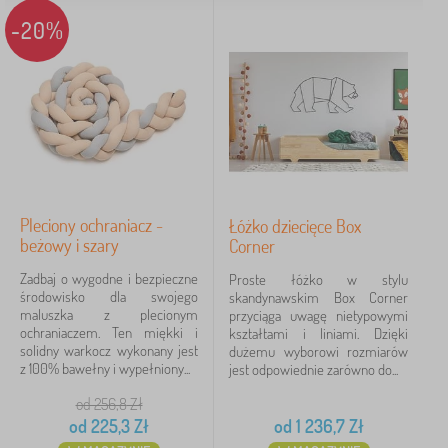
-20%
Pleciony ochraniacz -
Łóżko dziecięce Box
beżowy i szary
Corner
Zadbaj o wygodne i bezpieczne
Proste łóżko w stylu
środowisko dla swojego
skandynawskim Box Corner
maluszka z plecionym
przyciąga uwagę nietypowymi
ochraniaczem. Ten miękki i
kształtami i liniami. Dzięki
solidny warkocz wykonany jest
dużemu wyborowi rozmiarów
z 100% bawełny i wypełniony...
jest odpowiednie zarówno do...
od 256,8
Zł
od
225,3
Zł
od
1 236,7
Zł