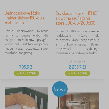
Jednoosobowe łóżko
Rozkładane łóżko HELIOS
Traktor zielony 160x80 z
z dwoma szufladami
materacem
szare 200x80/200x160
Łóżko inspirowane światem
Łóżko HELIOS to nowoczesne,
farmy to idealny wybór dla
rozkładane łóżko dla
małych miłośników przygód
młodzieży, które łączy estetykę
wśród pól i łąk! Ten wyjątkowy
z funkcjonalnością. Dzięki
mebel łączy bezpieczeństwo,
możliwości szybkiego
trwałość i magiczną...
rozłożenia na podwójne łóżko...
2 380,5
Zł
705,6
Zł
2 235,7
Zł
W MAGAZYNIE
W MAGAZYNIE
Nowe