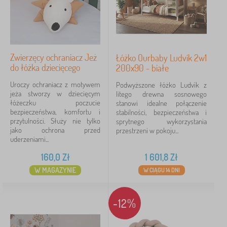
Zwierzęcy ochraniacz Jeż
Łóżko Ourbaby Ludvík 2w1
do łóżka dziecięcego
200x90 - białe
Uroczy ochraniacz z motywem
Podwyższone łóżko Ludvík z
jeża stworzy w dziecięcym
litego drewna sosnowego
łóżeczku poczucie
stanowi idealne połączenie
bezpieczeństwa, komfortu i
stabilności, bezpieczeństwa i
przytulności. Służy nie tylko
sprytnego wykorzystania
jako ochrona przed
przestrzeni w pokoju...
uderzeniami...
160,0
Zł
1 601,8
Zł
W MAGAZYNIE
W CIĄGU 14 DNI
-12%