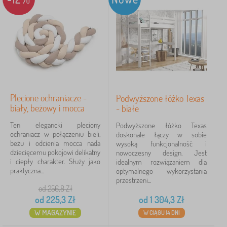
×
FILTRY
Wymiar łóżka
160x80 cm
103
180x80 cm
95
Plecione ochraniacze -
Podwyższone łóżko Texas
biały, beżowy i mocca
- białe
200x90 cm
90
Ten elegancki pleciony
Podwyższone łóżko Texas
ochraniacz w połączeniu bieli,
doskonale łączy w sobie
190x90 cm
51
beżu i odcienia mocca nada
wysoką funkcjonalność i
dziecięcemu pokojowi delikatny
nowoczesny design. Jest
i ciepły charakter. Służy jako
idealnym rozwiązaniem dla
140x70 cm
45
praktyczna...
optymalnego wykorzystania
przestrzeni...
200x80 cm
35
od 256,8
Zł
od
225,3
Zł
od
1 304,3
Zł
więcej
W MAGAZYNIE
W CIĄGU 14 DNI
>