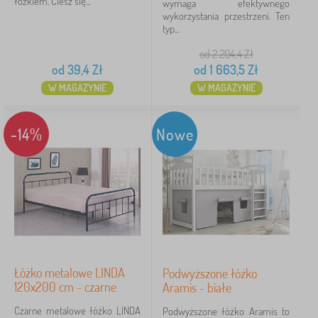
łóżkiem. Ciesz się...
wymaga efektywnego
wykorzystania przestrzeni. Ten
Monochromatyczny
1
typ...
od 2 204,4
Zł
Maksymalne obciążenie
od
39,4
Zł
od
1 663,5
Zł
W MAGAZYNIE
W MAGAZYNIE
100 kg
30
120 kg
18
-14%
Nowe
80 kg
7
110 kg
5
30 kg
4
90 kg
2
Łóżko metalowe LINDA
Podwyższone łóżko
więcej
120x200 cm - czarne
Aramis - białe
>
Czarne metalowe łóżko LINDA
Podwyższone łóżko Aramis to