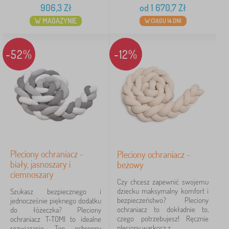
906,3
Zł
od
1 670,7
Zł
W MAGAZYNIE
W CIĄGU 14 DNI
-52%
-12%
Pleciony ochraniacz -
Pleciony ochraniacz -
biały, jasnoszary i
beżowy
ciemnoszary
Czy chcesz zapewnić swojemu
dziecku maksymalny komfort i
Szukasz bezpiecznego i
bezpieczeństwo? Pleciony
jednocześnie pięknego dodatku
ochraniacz to dokładnie to,
do łóżeczka? Pleciony
czego potrzebujesz! Ręcznie
ochraniacz T-TOMI to idealne
pleciony warkocz z...
rozwiązanie. Ten ochronny