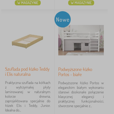
Materiał łóżka
W MAGAZYNIE
W MAGAZYNIE
drewno lite
73
Nowe
laminat
45
płyta MDF
7
drewno / laminat
3
laminat / płyta MDF
2
sklejka
2
Szuflada pod łóżko Teddy
Podwyższone łóżko
i Elis naturalna
Portos - białe
więcej
Praktyczna szuflada na kółkach
Podwyższone łóżko Portos w
>
z wytrzymałej płyty
eleganckim białym wykonaniu
laminowanej w naturalnym
stanowi doskonałe połączenie
Kolor łóżka
kolorze drewna,
klasycznej elegancji i
zaprojektowana specjalnie do
praktycznej funkcjonalności,
łóżek Elis i Teddy, Junior.
stworzone specjalnie z...
Idealna do...