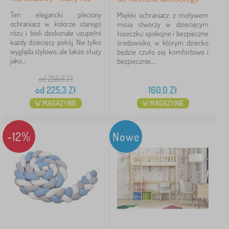
Marki
Ten elegancki pleciony
Miękki ochraniacz z motywem
ochraniacz w kolorze starego
misia stworzy w dziecięcym
różu i bieli doskonale uzupełni
łóżeczku spokojne i bezpieczne
każdy dziecięcy pokój. Nie tylko
środowisko, w którym dziecko
Usuń
FILTRACJA
wygląda stylowo, ale także służy
będzie czuło się komfortowo i
jako...
bezpiecznie....
od 256,8
Zł
od
225,3
Zł
160,0
Zł
W MAGAZYNIE
W MAGAZYNIE
-12%
Nowe