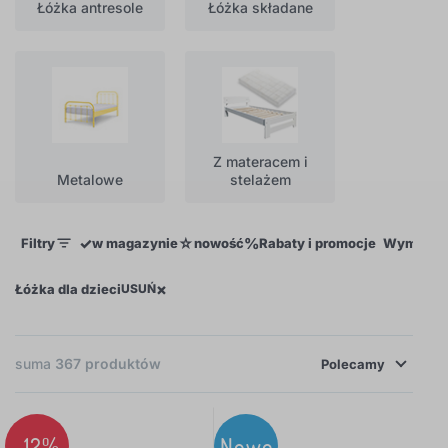
Łóżka antresole
Łóżka składane
Z materacem i
Metalowe
stelażem
✓
☆
%
Filtry
w magazynie
nowość
Rabaty i promocje
Wymiar ł
×
Łóżka dla dzieci
USUŃ
suma
367
produktów
Polecamy
-12%
Nowe