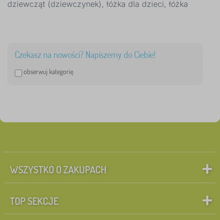
dziewcząt (dziewczynek), łóżka dla dzieci, łóżka
Czekasz na nowości? Napiszemy do Ciebie!
obserwuj kategorię
WSZYSTKO O ZAKUPACH
TOP SEKCJE