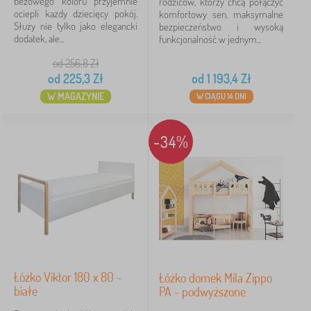
beżowego koloru przyjemnie
rodziców, którzy chcą połączyć
ociepli każdy dziecięcy pokój.
komfortowy sen, maksymalne
Służy nie tylko jako elegancki
bezpieczeństwo i wysoką
dodatek, ale...
funkcjonalność w jednym...
od 256,8
Zł
od
225,3
Zł
od
1 193,4
Zł
W MAGAZYNIE
W CIĄGU 14 DNI
-34%
Łóżko Viktor 180 x 80 -
Łóżko domek Mila Zippo
białe
PA - podwyższone