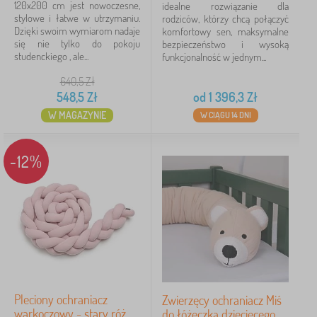
120x200 cm jest nowoczesne,
idealne rozwiązanie dla
Cena
stylowe i łatwe w utrzymaniu.
rodziców, którzy chcą połączyć
Dzięki swoim wymiarom nadaje
komfortowy sen, maksymalne
37 Zł
17 893 Zł
się nie tylko do pokoju
bezpieczeństwo i wysoką
studenckiego , ale...
funkcjonalność w jednym...
640,5
Zł
Filtracja
548,5
Zł
od
1 396,3
Zł
W MAGAZYNIE
W CIĄGU 14 DNI
Szukaj w filtrze
-12%
Dostępność
Podkategorie
Typ oferty
Tagi
Bohater
Pleciony ochraniacz
Zwierzęcy ochraniacz Miś
warkoczowy - stary róż
do łóżeczka dziecięcego