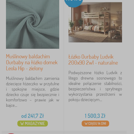
Muślinowy baldachim
Łóżko Ourbaby Ludvík
Ourbaby na łóżko domek
200x90 2w1 - naturalne
Leola Hip - zielony
Podwyższone łóżko Ludvík z
litego drewna sosnowego to
Muślinowy baldachim zamienia
idealne połączenie stabilności,
dziecięce łóżeczko w przytulne
bezpieczeństwa i sprytnego
i spokojne miejsce, gdzie
wykorzystania przestrzeni w
dziecko czuje się bezpiecznie i
pokoju dziecięcym....
komfortowo – prawie jak w
bajce....
od
241,7
Zł
1 500,3
Zł
W MAGAZYNIE
W CIĄGU 14 DNI