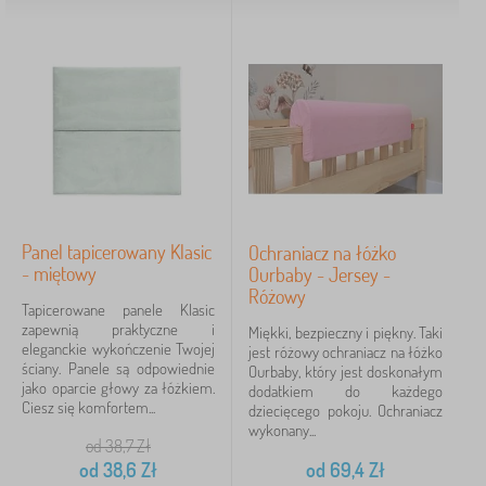
Dodatkowe cechy łóżka
z barierką
89
z szufladą
48
bez nadruku
24
Panel tapicerowany Klasic
Ochraniacz na łóżko
- miętowy
z rusztem
24
Ourbaby - Jersey -
Różowy
Tapicerowane panele Klasic
piętrowe
19
zapewnią praktyczne i
Miękki, bezpieczny i piękny. Taki
eleganckie wykończenie Twojej
jest różowy ochraniacz na łóżko
z domkiem
17
ściany. Panele są odpowiednie
Ourbaby, który jest doskonałym
jako oparcie głowy za łóżkiem.
dodatkiem do każdego
Ciesz się komfortem...
dziecięcego pokoju. Ochraniacz
więcej
wykonany...
>
od 38,7
Zł
od
38,6
Zł
od
69,4
Zł