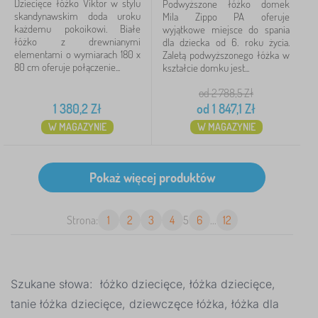
Dziecięce łóżko Viktor w stylu
Podwyższone łóżko domek
skandynawskim doda uroku
Mila Zippo PA oferuje
każdemu pokoikowi. Białe
wyjątkowe miejsce do spania
łóżko z drewnianymi
dla dziecka od 6. roku życia.
elementami o wymiarach 180 x
Zaletą podwyższonego łóżka w
80 cm oferuje połączenie...
kształcie domku jest...
od 2 788,5
Zł
1 380,2
Zł
od
1 847,1
Zł
W MAGAZYNIE
W MAGAZYNIE
Strona:
1
2
3
4
5
6
...
12
Szukane słowa: łóżko dziecięce, łóżka dziecięce,
tanie łóżka dziecięce, dziewczęce łóżka, łóżka dla