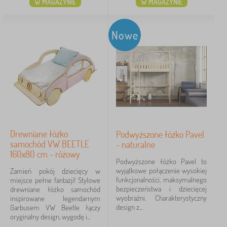
W MAGAZYNIE
W MAGAZYNIE
Nowe
Drewniane łóżko
Podwyższone łóżko Pavel
samochód VW BEETLE
- naturalne
160x80 cm - różowy
Podwyższone łóżko Pavel to
wyjątkowe połączenie wysokiej
Zamień pokój dziecięcy w
funkcjonalności, maksymalnego
miejsce pełne fantazji! Stylowe
bezpieczeństwa i dziecięcej
drewniane łóżko samochód
wyobraźni. Charakterystyczny
inspirowane legendarnym
design z...
Garbusem VW Beetle łączy
oryginalny design, wygodę i...