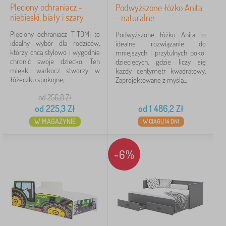
Pleciony ochraniacz -
Podwyższone łóżko Anita
niebieski, biały i szary
- naturalne
Pleciony ochraniacz T-TOMI to
Podwyższone łóżko Anita to
idealny wybór dla rodziców,
idealne rozwiązanie do
którzy chcą stylowo i wygodnie
mniejszych i przytulnych pokoi
chronić swoje dziecko. Ten
dziecięcych, gdzie liczy się
miękki warkocz stworzy w
każdy centymetr kwadratowy.
łóżeczku spokojne,...
Zaprojektowane z myślą...
od 256,8
Zł
od
225,3
Zł
od
1 486,2
Zł
W MAGAZYNIE
W CIĄGU 14 DNI
-6%