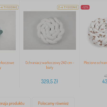
-4 TYGODNIE
2-4 TYGODNIE
-12%
arkoczowe
Ochraniacz warkoczowy 240 cm -
Plecione ochran
y
biały
4
329,5
Zł
43
enzja produktu
Polecamy również