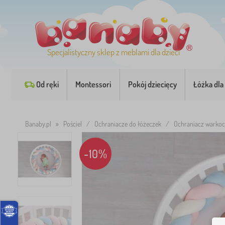
Specjalistyczny sklep z meblami dla dzieci
Od ręki
Montessori
Pokój dziecięcy
Łóżka dla 
Banaby.pl
»
Pościel
/
Ochraniacze do łóżeczek
/
Ochraniacz warkoc
-10%