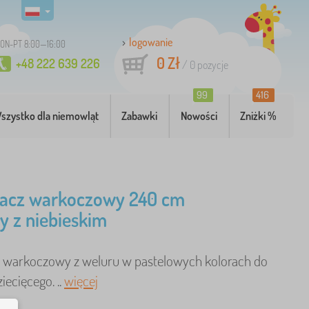
logowanie
ON-PT 8:00—16:00
0 Zł
+48 222 639 226
/
0
pozycje
99
416
szystko dla niemowląt
Zabawki
Nowości
Zniżki %
iacz warkoczowy 240 cm
y z niebieskim
 warkoczowy z weluru w pastelowych kolorach do
iecięcego. ..
więcej