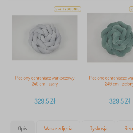
2-4 TYGODNIE
2
Pleciony ochraniacz warkoczowy
Plecione ochraniacze w
240 cm - szary
240 cm - zielon
329,5
Zł
329,5
Zł
Opis
Wasze zdjęcia
Dyskusja
Rec