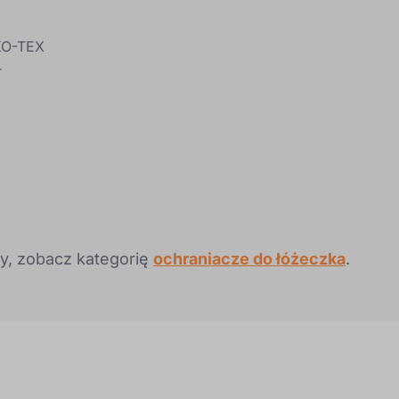
KO-TEX
r
zy, zobacz kategorię
ochraniacze do łóżeczka
.