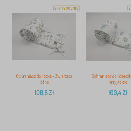
2-4 TYGODNIE
2
Ochraniacz do łóżka - Zwierzęta
Ochraniacz do łóżeczka
leśne
przyjaciele
100,8
Zł
100,4
Zł