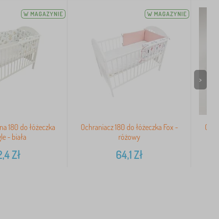
W MAGAZYNIE
W MAGAZYNIE
>
na 180 do łóżeczka
Ochraniacz 180 do łóżeczka Fox -
Ochr
le - biała
różowy
2,4
Zł
64,1
Zł