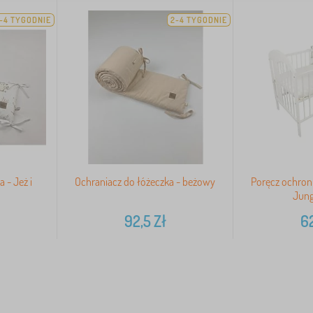
-4 TYGODNIE
2-4 TYGODNIE
 - Jeż i
Ochraniacz do łóżeczka - beżowy
Poręcz ochron
Jung
92,5
Zł
6