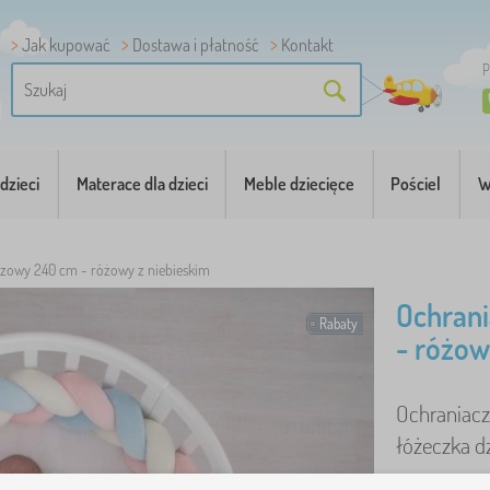
Jak kupować
Dostawa i płatność
Kontakt
P
dzieci
Materace dla dzieci
Meble dziecięce
Pościel
W
zowy 240 cm - różowy z niebieskim
Ochran
Rabaty
- różow
Ochraniacz
łóżeczka dz