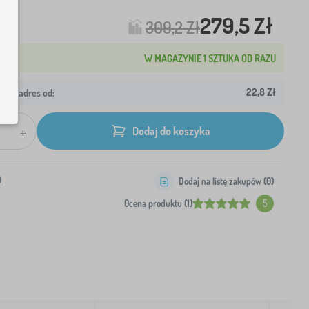
279,5 Zł
309,2 Zł
W MAGAZYNIE 1 SZTUKA OD RAZU
22,8 Zł
wój adres od:
+
Dodaj do koszyka
0
Dodaj na listę zakupów (
0
)
Ocena produktu (1)
5