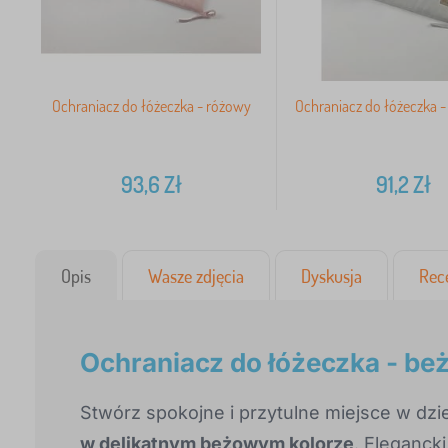
Ochraniacz do łóżeczka - różowy
Ochraniacz do łóżeczka -
93,6
Zł
91,2
Zł
Opis
Wasze zdjęcia
Dyskusja
Rec
Ochraniacz do łóżeczka - b
Stwórz spokojne i przytulne miejsce w dz
w delikatnym beżowym kolorze
. Elegancki