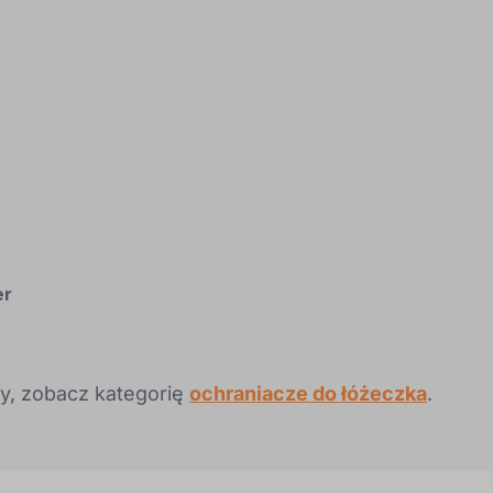
er
zy, zobacz kategorię
ochraniacze do łóżeczka
.