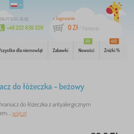
logowanie
ON-PT 8:00—16:00
0 Zł
+48 222 639 226
/
0
pozycje
98
419
szystko dla niemowląt
Zabawki
Nowości
Zniżki %
acz do łóżeczka - beżowy
raniacz do łóżeczka z antyalergicznym
em. ..
więcej