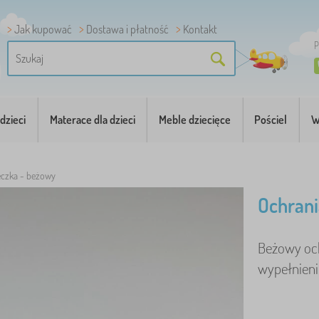
Jak kupować
Dostawa i płatność
Kontakt
P
dzieci
Materace dla dzieci
Meble dziecięce
Pościel
W
eczka - beżowy
Ochrani
Beżowy och
wypełnieni