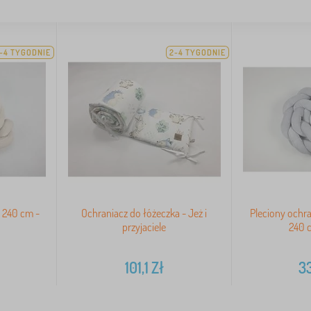
-4 TYGODNIE
2-4 TYGODNIE
 240 cm -
Ochraniacz do łóżeczka - Jeż i
Pleciony ochr
przyjaciele
240 c
101,1
Zł
33