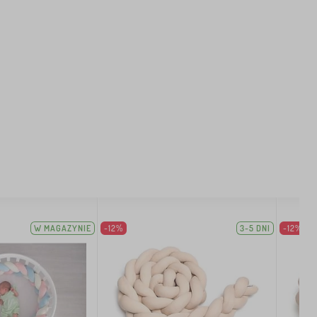
W MAGAZYNIE
-12%
3-5 DNI
-12%