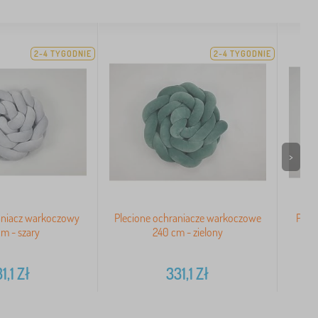
2-4 TYGODNIE
2-4 TYGODNIE
>
aniacz warkoczowy
Plecione ochraniacze warkoczowe
Plec
m - szary
240 cm - zielony
1,1
Zł
331,1
Zł