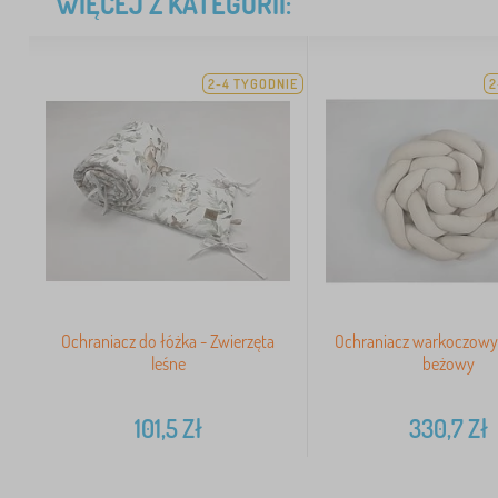
WIĘCEJ Z KATEGORII:
2-4 TYGODNIE
2
Ochraniacz do łóżka - Zwierzęta
Ochraniacz warkoczowy
leśne
beżowy
101,5
Zł
330,7
Zł