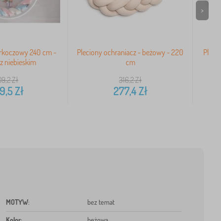
>
rkoczowy 240 cm -
Pleciony ochraniacz - beżowy - 220
Pleci
z niebieskim
cm
09,2
Zł
316,2
Zł
9,5
Zł
277,4
Zł
MOTYW
:
bez temat
Kolor
:
beżowa