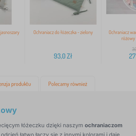
 jasnoszary
Ochraniacz do łóżeczka - zielony
Ochraniacz wa
różowy 
3
93,0
Zł
27
enzja produktu
Polecamy również
eżowy
iecięcym łóżeczku dzięki naszym
ochraniaczom
 odcień łatwo łączy się z innymi kolorami i daje