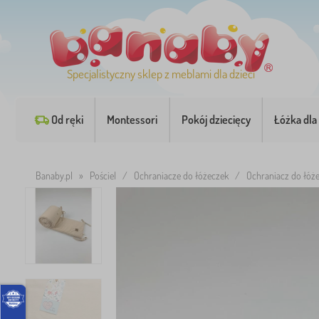
Specjalistyczny sklep z meblami dla dzieci
Od ręki
Montessori
Pokój dziecięcy
Łóżka dla 
Banaby.pl
»
Pościel
/
Ochraniacze do łóżeczek
/
Ochraniacz do łóż