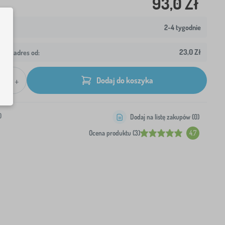
93,0 Zł
2-4 tygodnie
23,0 Zł
wój adres od:
+
Dodaj do koszyka
0
Dodaj na listę zakupów (
0
)
Ocena produktu (3)
4.7