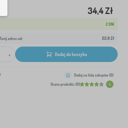
34,4 Zł
2 DNI
22,8 Zł
wój adres od:
+
Dodaj do koszyka
0
Dodaj na listę zakupów (
0
)
Ocena produktu (0)
4