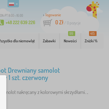
logowanie
ON-PT 8:00—16:00
0 Zł
+48 222 639 226
/
0
pozycje
99
415
szystko dla niemowląt
Zabawki
Nowości
Zniżki %
oot Drewniany samolot
ny 1 szt. czerwony
samolot nakręcany z kolorowymi skrzydłami. ..