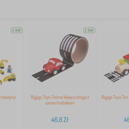
2 DNI
2 DNI
i maszyny
Bigjigs Toys Taśma klejąca droga z
Bigjigs Toys To
samochodzikiem
46,8
Zł
4