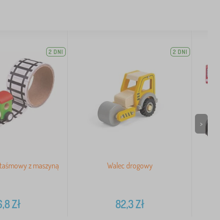
2 DNI
2 DNI
>
r taśmowy z maszyną
Walec drogowy
6,8
Zł
82,3
Zł