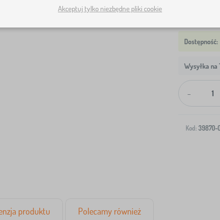
Akceptuj tylko niezbędne pliki cookie
Wysyłka na T
-
Kod:
39870-
enzja produktu
Polecamy również