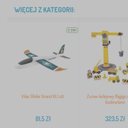
WIĘCEJ Z KATEGORII:
2 DNI
Vilac Glider Grand XL1 szt.
Żuraw kolejowy Bigjigs 
budowlane
81,5
Zł
323,5
Zł