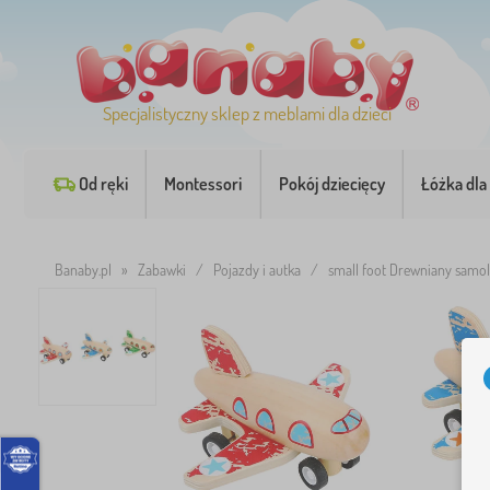
Specjalistyczny sklep z meblami dla dzieci
Od ręki
Montessori
Pokój dziecięcy
Łóżka dla 
Banaby.pl
»
Zabawki
/
Pojazdy i autka
/
small foot Drewniany samol