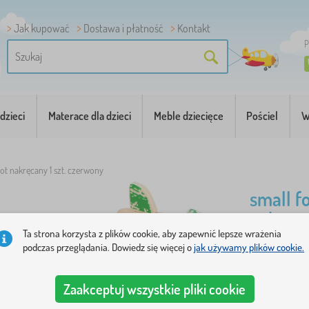
Jak kupować
Dostawa i płatność
Kontakt
P
dzieci
Materace dla dzieci
Meble dziecięce
Pościel
W
ot nakręcany 1 szt. czerwony
small f
nakręca
Ta strona korzysta z plików cookie, aby zapewnić lepsze wrażenia
podczas przeglądania. Dowiedz się więcej o
jak używamy plików cookie.
Drewniany 
więcej
Zaakceptuj wszystkie pliki cookie