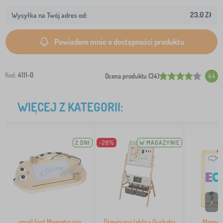
23,0 Zł
Wysyłka na Twój adres od:
Powiadom mnie o dostępności produktu
Kod:
4111-0
Ocena produktu (34)
4.4
WIĘCEJ Z KATEGORII:
2 DNI
-26%
W MAGAZYNIE
>
small foot Magnetyczna
Drewniana tablica Ourbaby
Magnety