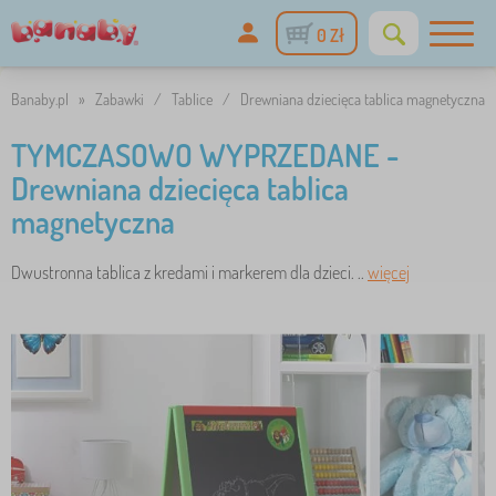
0 Zł
Banaby.pl
»
Zabawki
/
Tablice
/
Drewniana dziecięca tablica magnetyczna
TYMCZASOWO WYPRZEDANE -
Drewniana dziecięca tablica
magnetyczna
Dwustronna tablica z kredami i markerem dla dzieci. ..
więcej