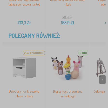
tablica do rysowania Kot
- Eda
eduk
211,8
Zł
133,3
Zł
155,9
Zł
4
POLECAMY RÓWNIEŻ:
2-4 TYGODNIE
2 DNI
>
Dziecięcy noc krzesełko
Bigjigs Toys Drewniana
Sztaluga m
Classic - biały
farma kręgli