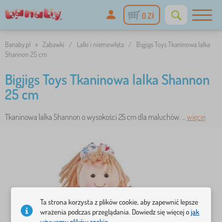
0 Zł
Banaby.pl
»
Zabawki
/
Lalki i niemowlęta
/
Bigjigs Toys Tkaninowa lalka
Shannon 25 cm
Bigjigs Toys Tkaninowa lalka Shannon
25 cm
Tkaninowa lalka Shannon o wysokości 25 cm dla maluchów. ..
więcej
Ta strona korzysta z plików cookie, aby zapewnić lepsze
wrażenia podczas przeglądania. Dowiedz się więcej o
jak
używamy plików cookie.