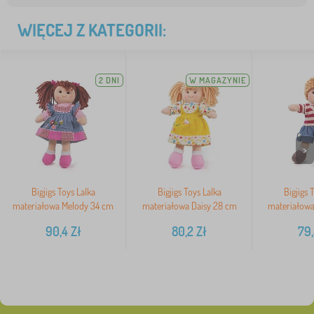
WIĘCEJ Z KATEGORII:
2 DNI
W MAGAZYNIE
>
Bigjigs Toys Lalka
Bigjigs Toys Lalka
Bigjigs 
materiałowa Melody 34 cm
materiałowa Daisy 28 cm
materiałowa
90,4
Zł
80,2
Zł
79