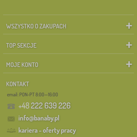
WSZYSTKO O ZAKUPACH
TOP SEKCJE
MOJE KONTO
KONTAKT
email: PON-PT 8:00—16:00
+48
222 639 226
info@banaby.pl
kariera - oferty pracy