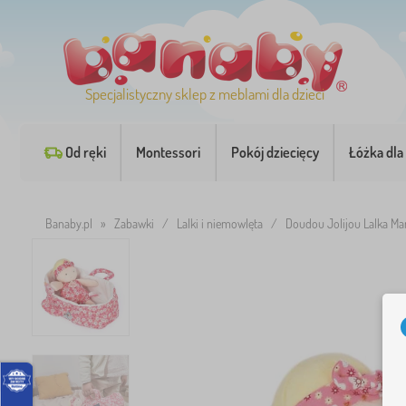
Specjalistyczny sklep z meblami dla dzieci
Od ręki
Montessori
Pokój dziecięcy
Łóżka dla 
Banaby.pl
»
Zabawki
/
Lalki i niemowlęta
/
Doudou Jolijou Lalka Ma