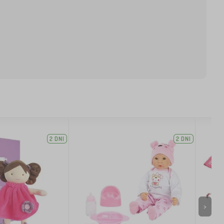
2 DNI
2 DNI
>