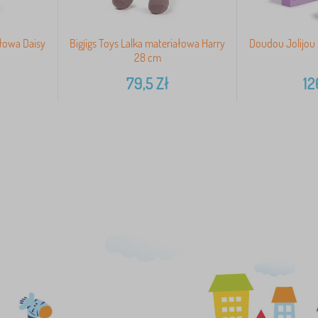
ałowa Daisy
Bigjigs Toys Lalka materiałowa Harry
Doudou Jolijou 
28 cm
79,5
Zł
12