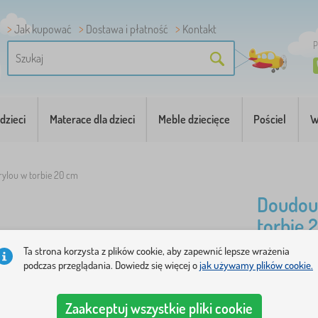
Jak kupować
Dostawa i płatność
Kontakt
P
dzieci
Materace dla dzieci
Meble dziecięce
Pościel
W
rylou w torbie 20 cm
Doudou 
torbie 
Ta strona korzysta z plików cookie, aby zapewnić lepsze wrażenia
podczas przeglądania. Dowiedz się więcej o
jak używamy plików cookie.
Miękka lalk
Zaakceptuj wszystkie pliki cookie