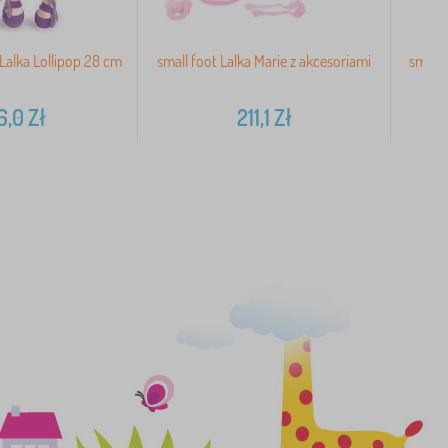
Lalka Lollipop 28 cm
small foot Lalka Marie z akcesoriami
small 
6,0
Zł
211,1
Zł