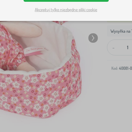
Akceptuj tylko niezbędne pliki cookie
Wysyłka na T
-
Kod:
40081-0