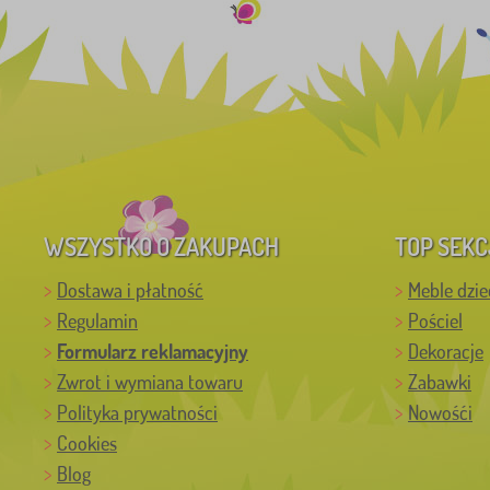
WSZYSTKO O ZAKUPACH
TOP SEKC
Dostawa i płatność
Meble dzie
Regulamin
Pościel
Formularz reklamacyjny
Dekoracje
Zwrot i wymiana towaru
Zabawki
Polityka prywatności
Nowośći
Cookies
Blog