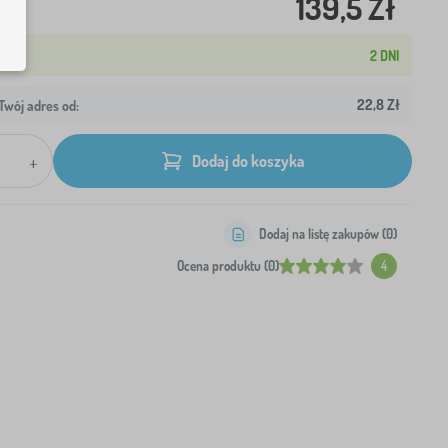
139,5 Zł
2 DNI
22,8 Zł
wój adres od:
+
Dodaj do koszyka
Dodaj na listę zakupów (
0
)
Ocena produktu (0)
4