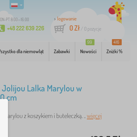
logowanie
ON-PT 8:00—16:00
0 Zł
+48 222 639 226
/
0
pozycje
99
416
szystko dla niemowląt
Zabawki
Nowości
Zniżki %
Jolijou Lalka Marylou w
20 cm
a Marylou z koszykiem i buteleczką. ..
więcej