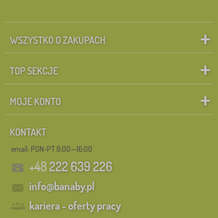
WSZYSTKO O ZAKUPACH
TOP SEKCJE
MOJE KONTO
KONTAKT
email: PON-PT 8:00—16:00
+48
222 639 226
info@banaby.pl
kariera - oferty pracy