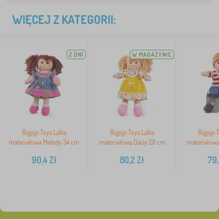
WIĘCEJ Z KATEGORII:
2 DNI
W MAGAZYNIE
>
Bigjigs Toys Lalka
Bigjigs Toys Lalka
Bigjigs 
materiałowa Melody 34 cm
materiałowa Daisy 28 cm
materiałowa
90,4
Zł
80,2
Zł
79