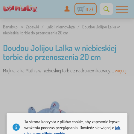
0 Zł
Banaby.pl
»
Zabawki
/
Lalki i niemowlęta
/
Doudou Jolijou Lalka w
niebieskiej torbie do przenoszenia 20 cm
Doudou Jolijou Lalka w niebieskiej
torbie do przenoszenia 20 cm
Miękka lalka Mathis w niebieskiej torbie z nadrukiem kotwicy. ..
więcej
Ta strona korzysta z plików cookie, aby zapewnić lepsze
wrażenia podczas przeglądania. Dowiedz się więcej o
jak
używamy plików cookie.